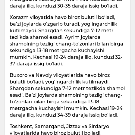
daraja iliq, kunduzi 30-35 daraja issiq bo‘ladi.
Xorazm viloyatida havo biroz bulutli bo‘ladi,
ba’zi joylarda o‘zgarib turadi, yog‘ingarchilik
kutilmaydi. Sharqdan sekundiga 7-12 metr
tezlikda shamol esadi. Ayrim joylarda
shamolning tezligi chang-to‘zonlari bilan birga
sekundiga 13-18 metrgacha kuchayishi
mumkin. Kechasi 19-24 daraja iliq, kunduzi 32-
37 daraja issiq bo‘ladi.
Buxoro va Navoiy viloyatlarida havo biroz
bulutli bo‘ladi, yog‘ingarchilik kutilmaydi.
Sharqdan sekundiga 7-12 metr tezlikda shamol
esadi. Ba’zi joylarda shamolning tezligi chang-
to‘zonlari bilan birga sekundiga 13-18
metrgacha kuchayishi mumkin. Kechasi 19-24
daraja iliq, kunduzi 34-39 daraja issiq bo‘ladi.
Toshkent, Samarqand, Jizzax va Sirdaryo
viloyatlarida havo biroz bulutli bo‘ladi,