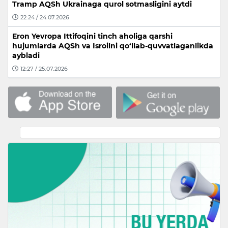
Tramp AQSh Ukrainaga qurol sotmasligini aytdi
22:24 / 24.07.2026
Eron Yevropa Ittifoqini tinch aholiga qarshi
hujumlarda AQSh va Isroilni qo‘llab-quvvatlaganlikda
aybladi
12:27 / 25.07.2026