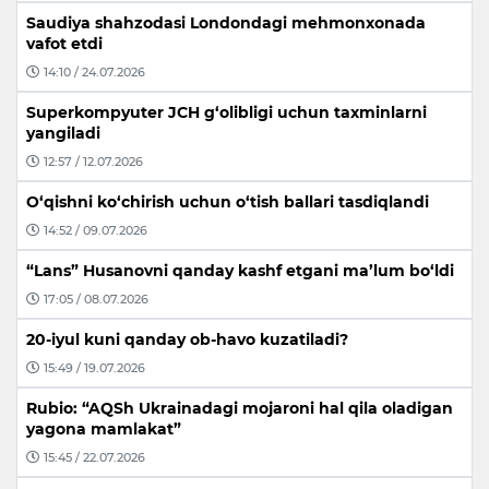
Saudiya shahzodasi Londondagi mehmonxonada
vafot etdi
14:10 / 24.07.2026
Superkompyuter JCH g‘olibligi uchun taxminlarni
yangiladi
12:57 / 12.07.2026
O‘qishni ko‘chirish uchun o‘tish ballari tasdiqlandi
14:52 / 09.07.2026
“Lans” Husanovni qanday kashf etgani ma’lum bo‘ldi
17:05 / 08.07.2026
20-iyul kuni qanday ob-havo kuzatiladi?
15:49 / 19.07.2026
Rubio: “AQSh Ukrainadagi mojaroni hal qila oladigan
yagona mamlakat”
15:45 / 22.07.2026