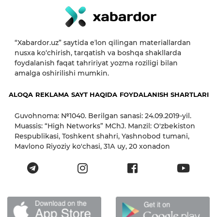
“Xabardor.uz” saytida eʼlon qilingan materiallardan
nusxa ko‘chirish, tarqatish va boshqa shakllarda
foydalanish faqat tahririyat yozma roziligi bilan
amalga oshirilishi mumkin.
ALOQA
REKLAMA
SAYT HAQIDA
FOYDALANISH SHARTLARI
Guvohnoma: №1040. Berilgan sanasi: 24.09.2019-yil.
Muassis: “High Networks” MChJ. Manzil: O'zbekiston
Respublikasi, Toshkent shahri, Yashnobod tumani,
Mavlono Riyoziy ko'chasi, 31А uy, 20 xonadon