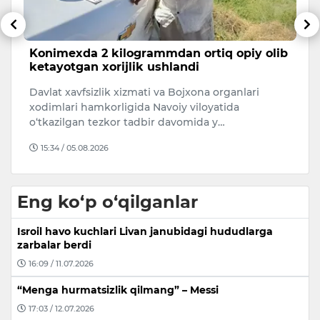
Konimexda 2 kilogrammdan ortiq opiy olib
M
ketayotgan xorijlik ushlandi
v
b
Davlat xavfsizlik xizmati va Bojxona organlari
Iy
xodimlari hamkorligida Navoiy viloyatida
Sa
o‘tkazilgan tezkor tadbir davomida y…
k
15:34 / 05.08.2026
Eng ko‘p o‘qilganlar
Isroil havo kuchlari Livan janubidagi hududlarga
zarbalar berdi
16:09 / 11.07.2026
“Menga hurmatsizlik qilmang” – Messi
17:03 / 12.07.2026