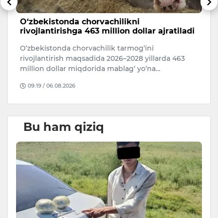
O‘zbekistonda chorvachilikni
6
rivojlantirishga 463 million dollar ajratiladi
5 
O‘zbekistonda chorvachilik tarmog‘ini
i
rivojlantirish maqsadida 2026–2028 yillarda 463
million dollar miqdorida mablag‘ yo‘na…
09:19 / 06.08.2026
Bu ham qiziq