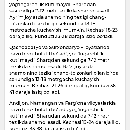
yog‘ingarchilik kutilmaydi. Sharqdan
sekundiga 7-12 metr tezlikda shamol esadi.
Ayrim joylarda shamolning tezligi chang-
to‘zonlari bilan birga sekundiga 13-18
metrgacha kuchayishi mumkin. Kechasi 18-23
daraja iliq, kunduzi 33-38 daraja issiq bo‘ladi.
Qashqadaryo va Surxondaryo viloyatlarida
havo biroz bulutli bo‘ladi, yog‘ingarchilik
kutilmaydi. Sharqdan sekundiga 7-12 metr
tezlikda shamol esadi. Ba’zi joylarda
shamolning tezligi chang-to‘zonlari bilan birga
sekundiga 13-18 metrgacha kuchayishi
mumkin. Kechasi 21-26 daraja iliq, kunduzi 36-
41 daraja issiq bo‘ladi.
Andijon, Namangan va Farg‘ona viloyatlarida
havo biroz bulutli bo‘ladi, yog‘ingarchilik
kutilmaydi. Sharqdan sekundiga 7-12 metr
tezlikda shamol esadi. Kechasi 19-24 daraja iliq,
kunduzi 33-38 daraja issiq bo‘ladi.