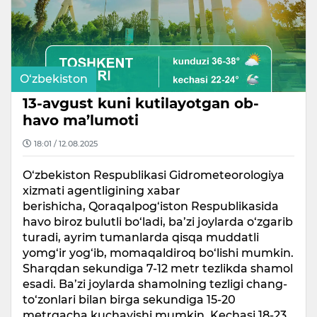
O‘zbekiston
13-avgust kuni kutilayotgan ob-
havo ma’lumoti
18:01 / 12.08.2025
O‘zbekiston Respublikasi Gidrometeorologiya
xizmati agentligining xabar
berishicha, Qoraqalpog‘iston Respublikasida
havo biroz bulutli bo‘ladi, ba’zi joylarda o‘zgarib
turadi, ayrim tumanlarda qisqa muddatli
yomg‘ir yog‘ib, momaqaldiroq bo‘lishi mumkin.
Sharqdan sekundiga 7-12 metr tezlikda shamol
esadi. Ba’zi joylarda shamolning tezligi chang-
to‘zonlari bilan birga sekundiga 15-20
metrgacha kuchayishi mumkin. Kechasi 18-23