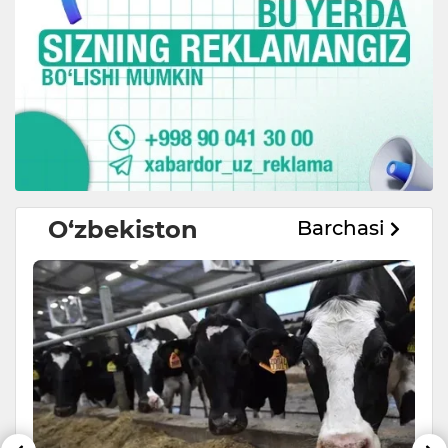
O‘zbekiston
Barchasi