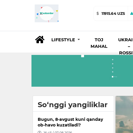
$
11915.64 UZS
LIFESTYLE
TOJ
UKRA
MAHAL
–
ROSS
So‘nggi yangiliklar
Bugun, 8-avgust kuni qanday
ob-havo kuzatiladi?
16:45 / 07.08.2026