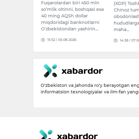
biri 450 mln
(XDP) Toshkent viloyati
rusumli yu
i, boshqasi esa
Chinoz tumani hokimining
ishtirokida 
 dollar
obodonlashtirilmagan
transport h
anknotlarni
hududlarga “Sharmandali
haydovchi 
n yashirin…
maha…
15:51 / 07.0
026
14:38 / 07.08.2026
O‘zbekiston va jahonda ro‘y berayotgan eng 
informatsion texnologiyalar va ilm-fan yang