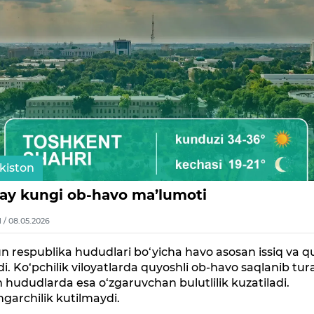
kiston
ay kungi ob-havo ma’lumoti
1 / 08.05.2026
 respublika hududlari bo‘yicha havo asosan issiq va 
di. Ko‘pchilik viloyatlarda quyoshli ob-havo saqlanib tura
 hududlarda esa o‘zgaruvchan bulutlilik kuzatiladi.
ngarchilik kutilmaydi.