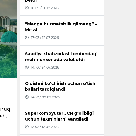
berdi
16:09 / 11.07.2026
“Menga hurmatsizlik qilmang” –
Messi
17:03 / 12.07.2026
Saudiya shahzodasi Londondagi
mehmonxonada vafot etdi
14:10 / 24.07.2026
O‘qishni ko‘chirish uchun o‘tish
ballari tasdiqlandi
14:52 / 09.07.2026
quruq
Superkompyuter JCH g‘olibligi
di,
uchun taxminlarni yangiladi
12:57 / 12.07.2026