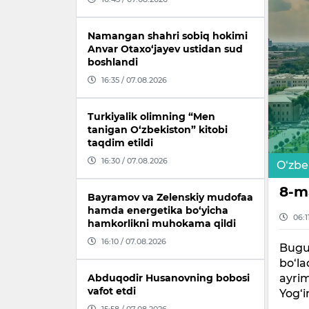
Namangan shahri sobiq hokimi
Anvar Otaxo‘jayev ustidan sud
boshlandi
16:35 / 07.08.2026
Turkiyalik olimning “Men
tanigan O‘zbekiston” kitobi
taqdim etildi
16:30 / 07.08.2026
O‘zbe
8-m
Bayramov va Zelenskiy mudofaa
hamda energetika bo‘yicha
06:1
hamkorlikni muhokama qildi
16:10 / 07.08.2026
Bugun
bo‘la
ayrim
Abduqodir Husanovning bobosi
vafot etdi
Yog‘i
15:58 / 07.08.2026