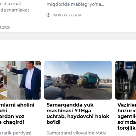
bermoq
mablag‘ yo‘na…
16:02 /
08.2026
ndda yuk
Vazirlar Mahkamasi
Saida 
i YTHga
huzuridagi Migratsiya
judoli
aydovchi halok
agentligida 1 mlrd
O‘zbek k
so‘mdan ortiq talon-
torojliklar fosh etildi.
taniqli v
viloyatida MAN
xalq arti