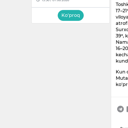
Toshk
17–21
Ko‘proq
viloy
atrof
Surxo
39°, 
Naman
16–20
kecha
kundu
Kun 
Mutax
ko‘pr