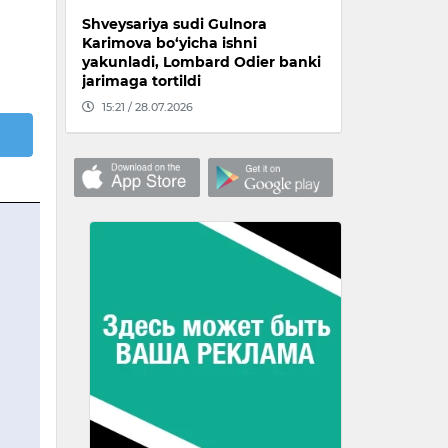
Shveysariya sudi Gulnora
Karimova bo‘yicha ishni
yakunladi, Lombard Odier banki
jarimaga tortildi
15:21 / 28.07.2026