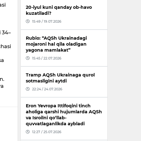
asi
20-iyul kuni qanday ob-havo
kuzatiladi?
15:49 / 19.07.2026
i 34–
Rubio: “AQSh Ukrainadagi
mojaroni hal qila oladigan
chasi
yagona mamlakat”
,
15:45 / 22.07.2026
sa
Tramp AQSh Ukrainaga qurol
n.
sotmasligini aytdi
va
22:24 / 24.07.2026
Eron Yevropa Ittifoqini tinch
aholiga qarshi hujumlarda AQSh
va Isroilni qo‘llab-
quvvatlaganlikda aybladi
12:27 / 25.07.2026