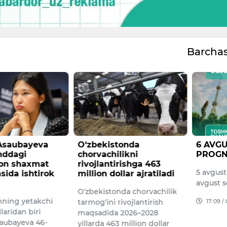
Barcha
tonda
6 AVGUSTGA OB-HAVO
Vazirl
likni
PROGNOZI
huzuri
irishga 463
agentli
5 avgust soat 20 dan 6
llar ajratiladi
so‘mdan
avgust soat 20 gacha
torojlik
nda chorvachilik
Bu haqd
17:09 / 05.08.2026
ivojlantirish
huzurid
 2026–2028
Departa
 million dollar