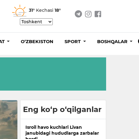
31°
Kechasi
18°
AT
O‘ZBEKISTON
SPORT
BOSHQALAR
Eng ko‘p o‘qilganlar
Isroil havo kuchlari Livan
janubidagi hududlarga zarbalar