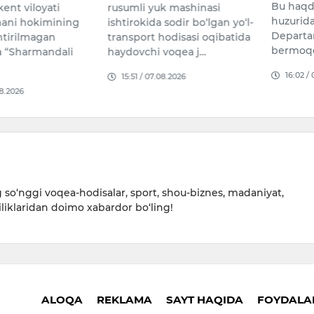
Bu haqda Bosh prokuratura
k mashinasi
Rametov
huzuridagi
sodir bo‘lgan yo‘l-
yoshida 
Departament xabar
odisasi oqibatida
bermoqda.
17:03 /
voqea j…
16:02 / 05.08.2026
8.2026
so‘nggi voqea-hodisalar, sport, shou-biznes, madaniyat,
iliklaridan doimo xabardor bo‘ling!
ALOQA
REKLAMA
SAYT HAQIDA
FOYDALAN