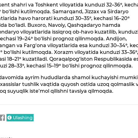
ent shahri va Toshkent viloyatida kunduzi 32–36°, kech
° bo‘lishi kutilmoqda. Samarqand, Jizzax va Sirdaryo
atlarida havo harorati kunduzi 30–35°, kechasi 16–20°
ida bo‘ladi. Buxoro, Navoiy, Qashqadaryo hamda
ndaryo viloyatlarida issiqroq ob-havo kuzatilib, kunduz
kechasi 19–24° bo‘lishi prognoz qilinmoqda. Andijon,
gan va Farg‘ona viloyatlarida esa kunduzi 30–34°, ke
° bo‘lishi kutilmoqda. Xorazm viloyatida kunduzi 33–36°
si 18–21° kuzatiladi. Qoraqalpog‘iston Respublikasida e
zi 28–33°, kechasi 15–19° bo‘lishi prognoz qilinmoqda.
davomida ayrim hududlarda shamol kuchayishi mumki
assislar tushlik vaqtida quyosh ostida uzoq qolmaslik 
oq suyuqlik iste’mol qilishni tavsiya qilmoqda.
Ulashing