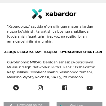
“Xabardor.uz” saytida eʼlon qilingan materiallardan
nusxa ko‘chirish, tarqatish va boshqa shakllarda
foydalanish faqat tahririyat yozma roziligi bilan
amalga oshirilishi mumkin.
ALOQA
REKLAMA
SAYT HAQIDA
FOYDALANISH SHARTLARI
Guvohnoma: №1040. Berilgan sanasi: 24.09.2019-yil.
Muassis: “High Networks” MChJ. Manzil: O'zbekiston
Respublikasi, Toshkent shahri, Yashnobod tumani,
Mavlono Riyoziy ko'chasi, 31А uy, 20 xonadon