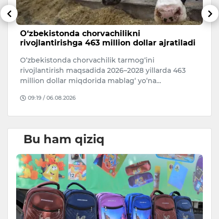
O‘zbekistonda chorvachilikni
6
rivojlantirishga 463 million dollar ajratiladi
5 
O‘zbekistonda chorvachilik tarmog‘ini
i
rivojlantirish maqsadida 2026–2028 yillarda 463
million dollar miqdorida mablag‘ yo‘na…
09:19 / 06.08.2026
Bu ham qiziq