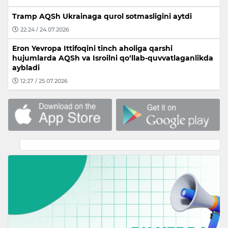
Tramp AQSh Ukrainaga qurol sotmasligini aytdi
22:24 / 24.07.2026
Eron Yevropa Ittifoqini tinch aholiga qarshi
hujumlarda AQSh va Isroilni qo‘llab-quvvatlaganlikda
aybladi
12:27 / 25.07.2026