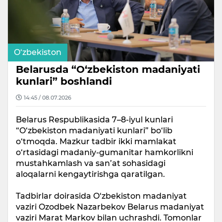
O‘zbekiston
Belarusda “O‘zbekiston madaniyati
kunlari” boshlandi
14:45 / 08.07.2026
Belarus Respublikasida 7–8-iyul kunlari
“O‘zbekiston madaniyati kunlari” bo‘lib
o‘tmoqda. Mazkur tadbir ikki mamlakat
o‘rtasidagi madaniy-gumanitar hamkorlikni
mustahkamlash va san’at sohasidagi
aloqalarni kengaytirishga qaratilgan.
Tadbirlar doirasida O‘zbekiston madaniyat
vaziri Ozodbek Nazarbekov Belarus madaniyat
vaziri Marat Markov bilan uchrashdi. Tomonlar