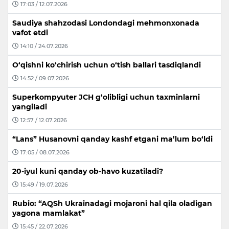
17:03 / 12.07.2026
Saudiya shahzodasi Londondagi mehmonxonada
vafot etdi
14:10 / 24.07.2026
O‘qishni ko‘chirish uchun o‘tish ballari tasdiqlandi
14:52 / 09.07.2026
Superkompyuter JCH g‘olibligi uchun taxminlarni
yangiladi
12:57 / 12.07.2026
“Lans” Husanovni qanday kashf etgani ma’lum bo‘ldi
17:05 / 08.07.2026
20-iyul kuni qanday ob-havo kuzatiladi?
15:49 / 19.07.2026
Rubio: “AQSh Ukrainadagi mojaroni hal qila oladigan
yagona mamlakat”
15:45 / 22.07.2026