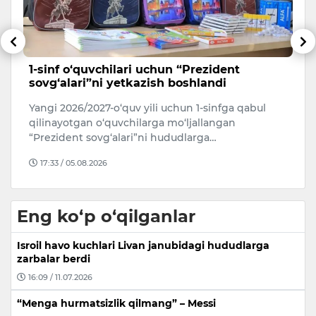
a
1-sinf o‘quvchilari uchun “Prezident
S
sovg‘alari”ni yetkazish boshlandi
O‘
Yangi 2026/2027-o‘quv yili uchun 1-sinfga qabul
O‘
qilinayotgan o‘quvchilarga mo‘ljallangan
90
“Prezident sovg‘alari”ni hududlarga…
17:33 / 05.08.2026
Eng ko‘p o‘qilganlar
Isroil havo kuchlari Livan janubidagi hududlarga
zarbalar berdi
16:09 / 11.07.2026
“Menga hurmatsizlik qilmang” – Messi