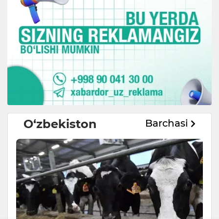
O‘zbekiston
Barchasi