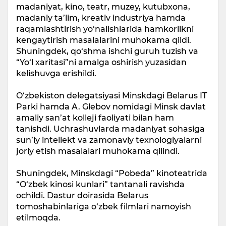
madaniyat, kino, teatr, muzey, kutubxona,
madaniy ta’lim, kreativ industriya hamda
raqamlashtirish yo‘nalishlarida hamkorlikni
kengaytirish masalalarini muhokama qildi.
Shuningdek, qo‘shma ishchi guruh tuzish va
“Yo‘l xaritasi”ni amalga oshirish yuzasidan
kelishuvga erishildi.
O‘zbekiston delegatsiyasi Minskdagi Belarus IT
Parki hamda A. Glebov nomidagi Minsk davlat
amaliy san’at kolleji faoliyati bilan ham
tanishdi. Uchrashuvlarda madaniyat sohasiga
sun’iy intellekt va zamonaviy texnologiyalarni
joriy etish masalalari muhokama qilindi.
Shuningdek, Minskdagi “Pobeda” kinoteatrida
“O‘zbek kinosi kunlari” tantanali ravishda
ochildi. Dastur doirasida Belarus
tomoshabinlariga o‘zbek filmlari namoyish
etilmoqda.