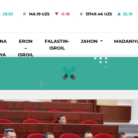
28.92
₽
146.19 UZS
-0.18
€
13749.46 UZS
32.19
INA
ERON
FALASTIN-
JAHON
MADANIY
–
ISROIL
IYA
ISROIL