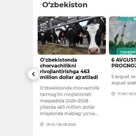
O‘zbekiston
aubayeva
O‘zbekistonda
6 AVGUS
dagi
chorvachilikni
PROGNOZ
 shaxmat
rivojlantirishga 463
5 avgust so
da ishtirok
million dollar ajratiladi
avgust soa
O‘zbekistonda chorvachilik
ng yetakchi
17:09 / 05.
tarmog‘ini rivojlantirish
idan biri
maqsadida 2026–2028
bayeva 46-
yillarda 463 million dollar
haxmat
miqdorida mablag‘ yo‘na…
a mamlakat
09:19 / 06.08.2026