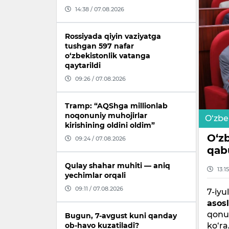
14:38 / 07.08.2026
Rossiyada qiyin vaziyatga
tushgan 597 nafar
o‘zbekistonlik vatanga
qaytarildi
09:26 / 07.08.2026
Tramp: “AQShga millionlab
noqonuniy muhojirlar
O‘zbe
kirishining oldini oldim”
O‘z
09:24 / 07.08.2026
qabu
Qulay shahar muhiti — aniq
13:1
yechimlar orqali
09:11 / 07.08.2026
7-iyu
asosl
qonun
Bugun, 7-avgust kuni qanday
ko‘ra
ob-havo kuzatiladi?