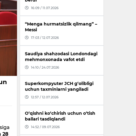
berdi
16:09 / 11.07.2026
“Menga hurmatsizlik qilmang” –
Messi
17:03 / 12.07.2026
Saudiya shahzodasi Londondagi
mehmonxonada vafot etdi
14:10 / 24.07.2026
nun
Superkompyuter JCH g‘olibligi
uchun taxminlarni yangiladi
12:57 / 12.07.2026
O‘qishni ko‘chirish uchun o‘tish
ballari tasdiqlandi
asiga
14:52 / 09.07.2026
a
28