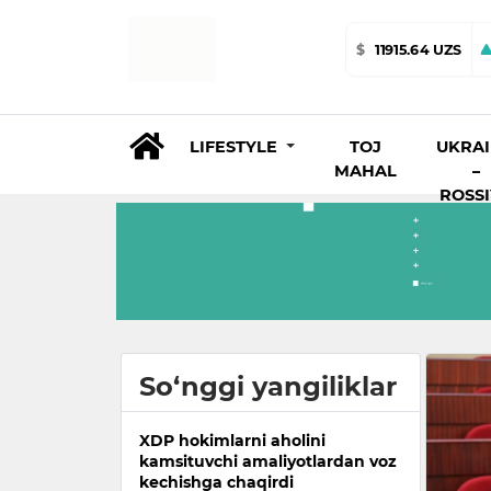
$
11915.64 UZS
LIFESTYLE
TOJ
UKRA
MAHAL
–
ROSS
So‘nggi yangiliklar
XDP hokimlarni aholini
kamsituvchi amaliyotlardan voz
kechishga chaqirdi