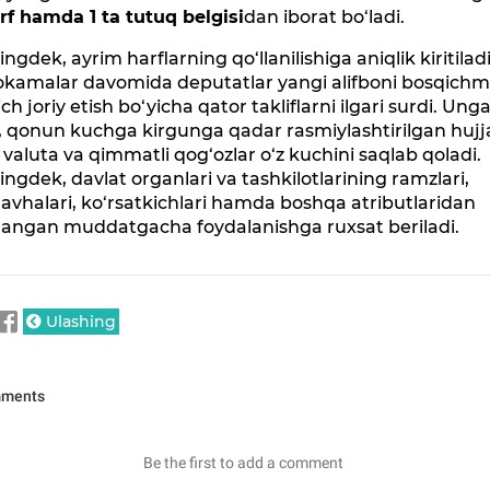
rf hamda 1 ta tutuq belgisi
dan iborat bo‘ladi.
ngdek, ayrim harflarning qo‘llanilishiga aniqlik kiritiladi
kamalar davomida deputatlar yangi alifboni bosqichm
ch joriy etish bo‘yicha qator takliflarni ilgari surdi. Ung
, qonun kuchga kirgunga qadar rasmiylashtirilgan hujja
y valuta va qimmatli qog‘ozlar o‘z kuchini saqlab qoladi.
ngdek, davlat organlari va tashkilotlarining ramzlari,
avhalari, ko‘rsatkichlari hamda boshqa atributlaridan
ilangan muddatgacha foydalanishga ruxsat beriladi.
Ulashing