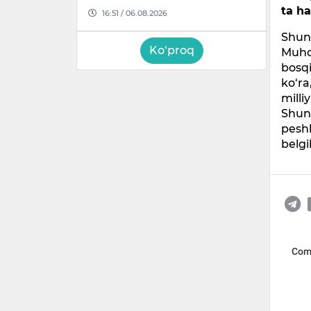
ta ha
16:51 / 06.08.2026
Shuni
Ko‘proq
Muho
bosqi
ko‘ra
milli
Shuni
peshl
belg