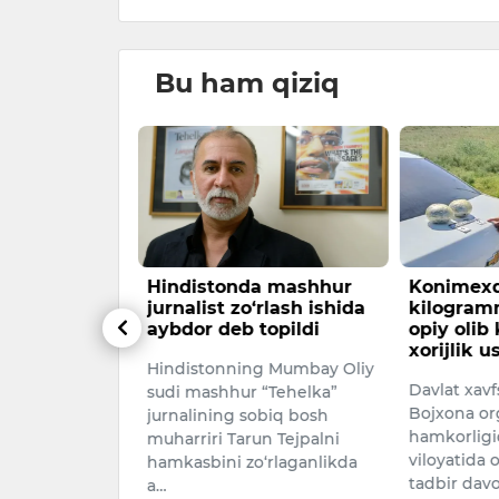
026
Bu ham qiziq
yuk
Hindistonda mashhur
Konimexd
jurnalist zo‘rlash ishida
kilogram
ni urib
aybdor deb topildi
opiy olib
xorijlik u
Hindistonning Mumbay Oliy
st kuni
Davlat xavfs
sudi mashhur “Tehelka”
ining
Bojxona or
jurnalining sobiq bosh
ov ko‘chasida
hamkorligi
muharriri Tarun Tejpalni
 hodisasi sodir
viloyatida 
hamkasbini zo‘rlaganlikda
tadbir dav
a…