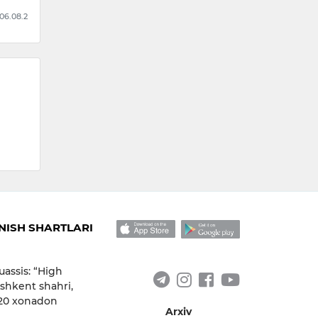
11:09 / 05.08.2026
 06.08.2026
ISH SHARTLARI
uassis: “High
shkent shahri,
 20 xonadon
Arxiv