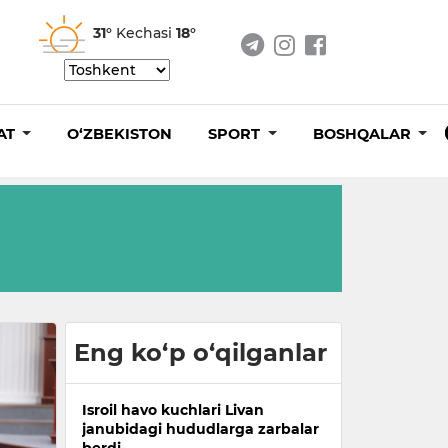
31°
Kechasi
18°
AT
O‘ZBEKISTON
SPORT
BOSHQALAR
Eng ko‘p o‘qilganlar
Isroil havo kuchlari Livan
janubidagi hududlarga zarbalar