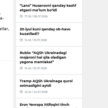
“Lans” Husanovni qanday kashf
etgani ma’lum bo‘ldi
.
17:05 / 08.07.2026
a-
a
tlar,
20-iyul kuni qanday ob-havo
kuzatiladi?
15:49 / 19.07.2026
Rubio: “AQSh Ukrainadagi
mojaroni hal qila oladigan
yagona mamlakat”
15:45 / 22.07.2026
Tramp AQSh Ukrainaga qurol
sotmasligini aytdi
22:24 / 24.07.2026
Eron Yevropa Ittifoqini tinch