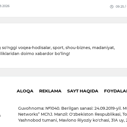
08.2026
09:25 /
so‘nggi voqea-hodisalar, sport, shou-biznes, madaniyat,
iliklaridan doimo xabardor bo‘ling!
ALOQA
REKLAMA
SAYT HAQIDA
FOYDALAN
Guvohnoma: №1040. Berilgan sanasi: 24.09.2019-yil. M
Networks” MChJ. Manzil: O'zbekiston Respublikasi, To
a
Yashnobod tumani, Mavlono Riyoziy ko'chasi, 31А uy,