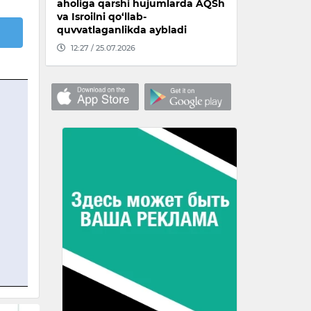
aholiga qarshi hujumlarda AQSh
va Isroilni qo‘llab-
quvvatlaganlikda aybladi
12:27 / 25.07.2026