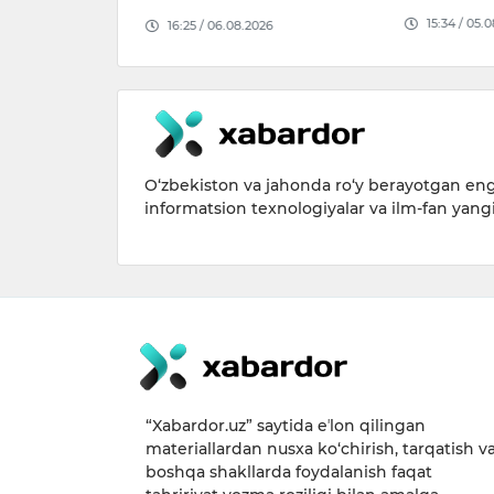
026
15:34 / 05.
16:25 / 06.08.2026
O‘zbekiston va jahonda ro‘y berayotgan eng 
informatsion texnologiyalar va ilm-fan yang
“Xabardor.uz” saytida eʼlon qilingan
materiallardan nusxa ko‘chirish, tarqatish v
boshqa shakllarda foydalanish faqat