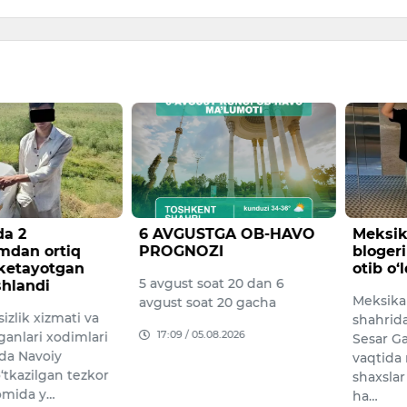
a 2
6 AVGUSTGA OB-HAVO
Meksik
mdan ortiq
PROGNOZI
blogeri
 ketayotgan
otib o‘l
5 avgust soat 20 dan 6
shlandi
Meksika
avgust soat 20 gacha
izlik xizmati va
shahrida
17:09 / 05.08.2026
ganlari xodimlari
Sesar Ga
da Navoiy
vaqtida
o‘tkazilgan tezkor
shaxsla
omida y…
ha…