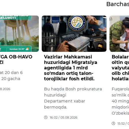
Barcha
TGA OB-HAVO
Vazirlar Mahkamasi
Bolala
I
huzuridagi Migratsiya
oltin 
agentligida 1 mlrd
valyut
at 20 dan 6
so‘mdan ortiq talon-
olib ch
t 20 gacha
torojliklar fosh etildi.
holatla
Bu haqda Bosh prokuratura
Fuqarola
08.2026
huzuridagi
so‘mlik 
Departament xabar
40 ming
bermoqda.
miqdori
O‘zbeki
16:02 / 05.08.2026
15:52 /