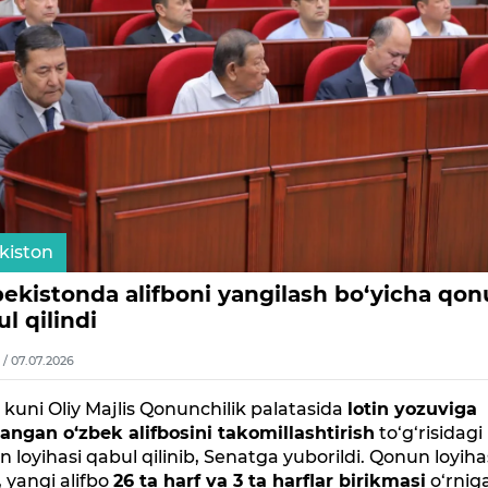
kiston
bekistonda alifboni yangilash bo‘yicha qo
l qilindi
5 / 07.07.2026
l kuni Oliy Majlis Qonunchilik palatasida
lotin yozuviga
angan o‘zbek alifbosini takomillashtirish
to‘g‘risidagi
 loyihasi qabul qilinib, Senatga yuborildi. Qonun loyih
, yangi alifbo
26 ta harf va 3 ta harflar birikmasi
o‘rnig