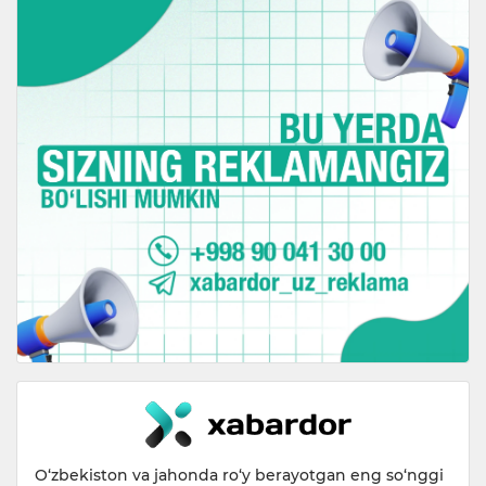
O‘zbekiston va jahonda ro‘y berayotgan eng so‘nggi