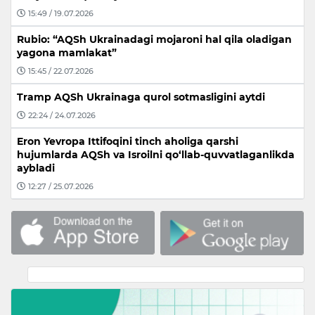
15:49 / 19.07.2026
Rubio: “AQSh Ukrainadagi mojaroni hal qila oladigan
yagona mamlakat”
15:45 / 22.07.2026
Tramp AQSh Ukrainaga qurol sotmasligini aytdi
22:24 / 24.07.2026
Eron Yevropa Ittifoqini tinch aholiga qarshi
hujumlarda AQSh va Isroilni qo‘llab-quvvatlaganlikda
aybladi
12:27 / 25.07.2026