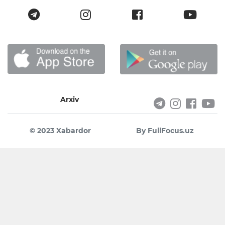
Arxiv
© 2023 Xabardor
By FullFocus.uz