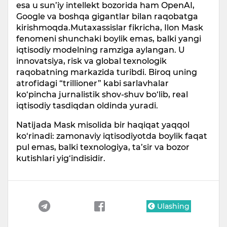
esa u sun’iy intellekt bozorida ham OpenAI,
Google va boshqa gigantlar bilan raqobatga
kirishmoqda.Mutaxassislar fikricha, Ilon Mask
fenomeni shunchaki boylik emas, balki yangi
iqtisodiy modelning ramziga aylangan. U
innovatsiya, risk va global texnologik
raqobatning markazida turibdi. Biroq uning
atrofidagi “trillioner” kabi sarlavhalar
ko‘pincha jurnalistik shov-shuv bo‘lib, real
iqtisodiy tasdiqdan oldinda yuradi.
Natijada Mask misolida bir haqiqat yaqqol
ko‘rinadi: zamonaviy iqtisodiyotda boylik faqat
pul emas, balki texnologiya, ta’sir va bozor
kutishlari yig‘indisidir.
Ulashing