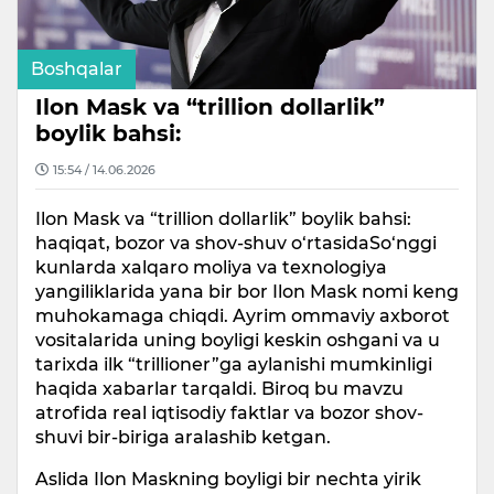
Boshqalar
Ilon Mask va “trillion dollarlik”
boylik bahsi:
15:54 / 14.06.2026
Ilon Mask va “trillion dollarlik” boylik bahsi:
haqiqat, bozor va shov-shuv o‘rtasidaSo‘nggi
kunlarda xalqaro moliya va texnologiya
yangiliklarida yana bir bor Ilon Mask nomi keng
muhokamaga chiqdi. Ayrim ommaviy axborot
vositalarida uning boyligi keskin oshgani va u
tarixda ilk “trillioner”ga aylanishi mumkinligi
haqida xabarlar tarqaldi. Biroq bu mavzu
atrofida real iqtisodiy faktlar va bozor shov-
shuvi bir-biriga aralashib ketgan.
Aslida Ilon Maskning boyligi bir nechta yirik