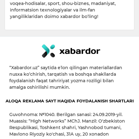
voqea-hodisalar, sport, shou-biznes, madaniyat,
informatsion texnologiyalar va ilm-fan
yangiliklaridan doimo xabardor bo‘ling!
“Xabardor.uz” saytida eʼlon qilingan materiallardan
nusxa ko‘chirish, tarqatish va boshqa shakllarda
foydalanish faqat tahririyat yozma roziligi bilan
amalga oshirilishi mumkin.
ALOQA
REKLAMA
SAYT HAQIDA
FOYDALANISH SHARTLARI
Guvohnoma: №1040. Berilgan sanasi: 24.09.2019-yil.
Muassis: “High Networks” MChJ. Manzil: O'zbekiston
Respublikasi, Toshkent shahri, Yashnobod tumani,
Mavlono Riyoziy ko'chasi, 31А uy, 20 xonadon