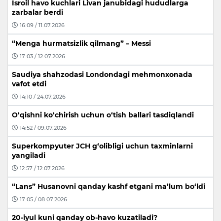
Isroil havo kuchlari Livan janubidagi hududlarga
zarbalar berdi
16:09 / 11.07.2026
“Menga hurmatsizlik qilmang” – Messi
17:03 / 12.07.2026
Saudiya shahzodasi Londondagi mehmonxonada
vafot etdi
14:10 / 24.07.2026
O‘qishni ko‘chirish uchun o‘tish ballari tasdiqlandi
14:52 / 09.07.2026
Superkompyuter JCH g‘olibligi uchun taxminlarni
yangiladi
12:57 / 12.07.2026
“Lans” Husanovni qanday kashf etgani ma’lum bo‘ldi
17:05 / 08.07.2026
20-iyul kuni qanday ob-havo kuzatiladi?