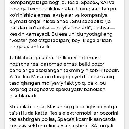
kompaniyalarga bog‘liq: Tesla, SpaceX, xAI va
boshqa texnologik loyihalar. Uning kapitali pul
ko‘rinishida emas, aksiyalar va kompaniya
qiymati orqali hisoblanadi. Shu sababli birja
narxlari ko‘tarilsa — boylik “oshadi”, tushsa —
keskin kamayadi. Bu esa uni dunyodagi eng
“volatil” (tez o‘zgaradigan) boylik egalaridan
biriga aylantiradi.
Tahlilchilarga ko‘ra, “trillioner” atamasi
hozircha real daromad emas, balki bozor
baholariga asoslangan taxminiy hisob-kitobdir.
Ya’ni Ilon Mask bu darajaga yetdi degan aniq
tasdiqlangan moliyaviy fakt yo‘q, balki bu
ko‘proq prognoz va spekulyativ baholash
hisoblanadi.
Shu bilan birga, Maskning global iqtisodiyotga
ta’siri juda katta. Tesla elektromobillar bozorini
tezlashtirgan bo‘lsa, SpaceX kosmik sanoatda
xususiy sektor rolini keskin oshirdi. XAI orqali