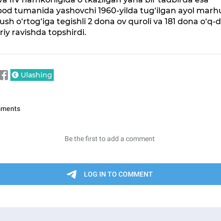
bod tumanida yashovchi 1960-yilda tug‘ilgan ayol mar
sh o‘rtog‘iga tegishli 2 dona ov quroli va 181 dona o‘q-d
oriy ravishda topshirdi.
Ulashing