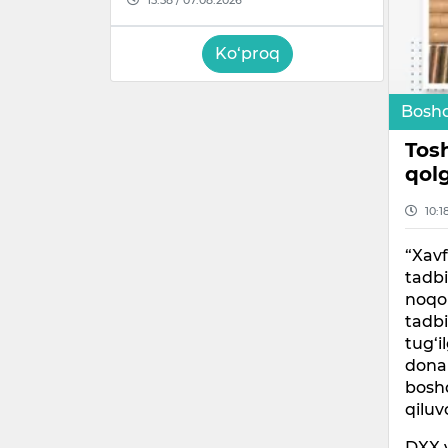
Ko‘proq
Boshq
Tos
qolg
10:1
“Xavf
tadbi
noqon
tadbi
tug‘i
dona 
boshq
qiluv
DXX v