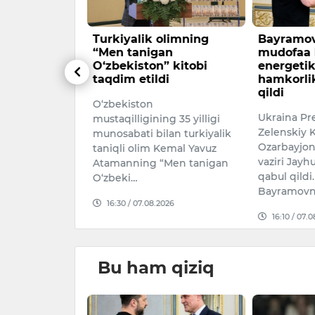
hahri sobiq
Turkiyalik olimning
Bayramov
ar
“Men tanigan
mudofaa
 ustidan sud
O‘zbekiston” kitobi
energetik
taqdim etildi
hamkorl
qildi
 bo‘yicha
O‘zbekiston
Ukraina Pr
tuman sudida
mustaqilligining 35 yilligi
Zelenskiy 
hri sobiq
munosabati bilan turkiyalik
Ozarbayjon 
Otaxo‘jayev va
taniqli olim Kemal Yavuz
vaziri Jay
ar shaxsga …
Atamanning “Men tanigan
qabul qildi
O‘zbeki…
026
Bayramovn
16:30 / 07.08.2026
16:10 / 07.
Bu ham qiziq