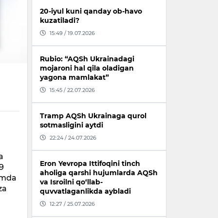
20-iyul kuni qanday ob-havo
kuzatiladi?
15:49 / 19.07.2026
Rubio: “AQSh Ukrainadagi
mojaroni hal qila oladigan
yagona mamlakat”
15:45 / 22.07.2026
Tramp AQSh Ukrainaga qurol
sotmasligini aytdi
22:24 / 24.07.2026
a
Eron Yevropa Ittifoqini tinch
9
aholiga qarshi hujumlarda AQSh
hamda
va Isroilni qo‘llab-
za
quvvatlaganlikda aybladi
12:27 / 25.07.2026