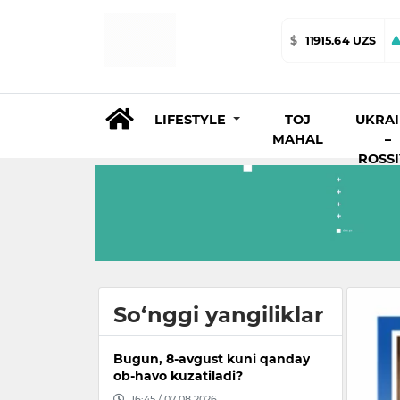
$
11915.64 UZS
LIFESTYLE
TOJ
UKRA
MAHAL
–
ROSS
So‘nggi yangiliklar
Bugun, 8-avgust kuni qanday
ob-havo kuzatiladi?
16:45 / 07.08.2026