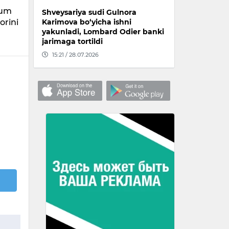
hum
Shveysariya sudi Gulnora
orini
Karimova bo‘yicha ishni
yakunladi, Lombard Odier banki
jarimaga tortildi
15:21 / 28.07.2026