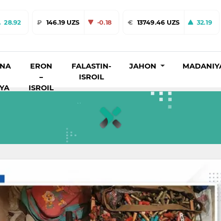
28.92
₽
146.19 UZS
-0.18
€
13749.46 UZS
32.19
INA
ERON
FALASTIN-
JAHON
MADANIY
–
ISROIL
IYA
ISROIL