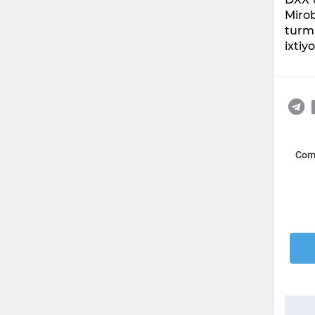
Miro
turmu
ixtiy