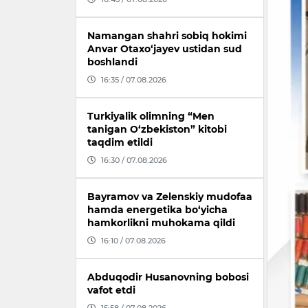
Namangan shahri sobiq hokimi
Anvar Otaxo‘jayev ustidan sud
boshlandi
16:35 / 07.08.2026
Turkiyalik olimning “Men
tanigan O‘zbekiston” kitobi
taqdim etildi
16:30 / 07.08.2026
Bayramov va Zelenskiy mudofaa
hamda energetika bo‘yicha
hamkorlikni muhokama qildi
16:10 / 07.08.2026
Abduqodir Husanovning bobosi
vafot etdi
15:58 / 07.08.2026