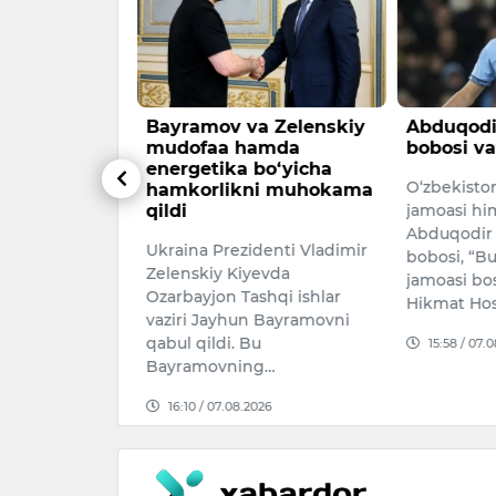
yuk
Bayramov va Zelenskiy
Abduqodi
mudofaa hamda
bobosi va
ni urib
energetika bo‘yicha
O‘zbekiston
hamkorlikni muhokama
qildi
jamoasi hi
st kuni
Abduqodir
Ukraina Prezidenti Vladimir
ining
bobosi, “B
Zelenskiy Kiyevda
ov ko‘chasida
jamoasi bo
Ozarbayjon Tashqi ishlar
 hodisasi sodir
Hikmat Ho
vaziri Jayhun Bayramovni
qabul qildi. Bu
15:58 / 07.
026
Bayramovning…
16:10 / 07.08.2026