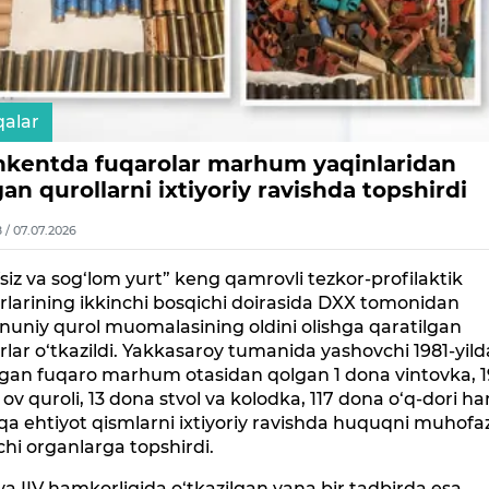
alar
hkentda fuqarolar marhum yaqinlaridan
an qurollarni ixtiyoriy ravishda topshirdi
8 / 07.07.2026
siz va sog‘lom yurt” keng qamrovli tezkor-profilaktik
rlarining ikkinchi bosqichi doirasida DXX tomonidan
uniy qurol muomalasining oldini olishga qaratilgan
rlar o‘tkazildi. Yakkasaroy tumanida yashovchi 1981-yild
lgan fuqaro marhum otasidan qolgan 1 dona vintovka, 1
ov quroli, 13 dona stvol va kolodka, 117 dona o‘q-dori 
a ehtiyot qismlarni ixtiyoriy ravishda huquqni muhofa
chi organlarga topshirdi.
a IIV hamkorligida o‘tkazilgan yana bir tadbirda esa