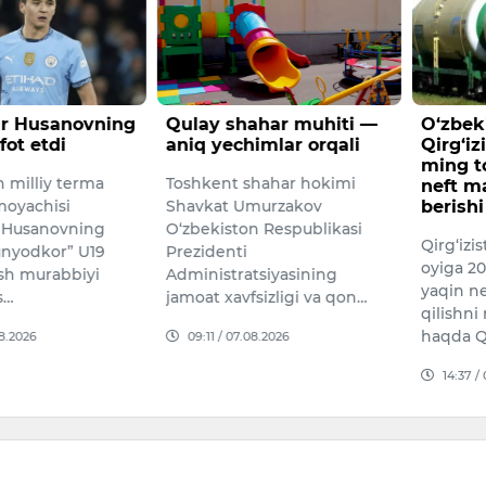
r Husanovning
Qulay shahar muhiti —
O‘zbek
fot etdi
aniq yechimlar orqali
Qirg‘iz
ming t
 milliy terma
Toshkent shahar hokimi
neft m
moyachisi
Shavkat Umurzakov
berish
 Husanovning
O‘zbekiston Respublikasi
Qirg‘izi
unyodkor” U19
Prezidenti
oyiga 2
sh murabbiyi
Administratsiyasining
yaqin n
s…
jamoat xavfsizligi va qon…
qilishni
haqda Qi
08.2026
09:11 / 07.08.2026
14:37 /