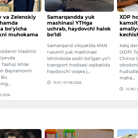
 va Zelenskiy
Samarqandda yuk
XDP ho
 hamda
mashinasi YTHga
kamsit
a bo‘yicha
uchrab, haydovchi halok
amaliy
ikni muhokama
bo‘ldi
kechis
Samarqand viloyatida MAN
Xalq dem
ezidenti Vladimir
rusumli yuk mashinasi
(XDP) To
Kiyevda
ishtirokida sodir bo‘lgan yo‘l-
Chinoz 
Tashqi ishlar
transport hodisasi oqibatida
obodonl
hun Bayramovni
haydovchi voqea j…
hududla
. Bu
maha…
15:51 / 07.08.2026
ing…
14:38 /
08.2026