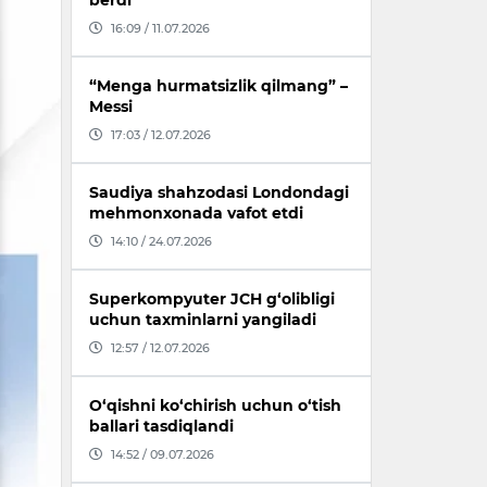
berdi
16:09 / 11.07.2026
“Menga hurmatsizlik qilmang” –
Messi
17:03 / 12.07.2026
Saudiya shahzodasi Londondagi
mehmonxonada vafot etdi
14:10 / 24.07.2026
Superkompyuter JCH g‘olibligi
uchun taxminlarni yangiladi
12:57 / 12.07.2026
O‘qishni ko‘chirish uchun o‘tish
ballari tasdiqlandi
14:52 / 09.07.2026