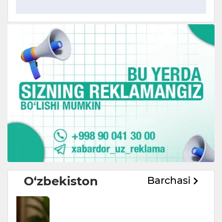
O‘zbekiston
Barchasi