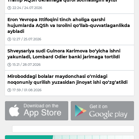
22:24 / 24.07.2026
Eron Yevropa Ittifoqini tinch aholiga qarshi
hujumlarda AQSh va Isroilni qo‘llab-quvvatlaganlikda
aybladi
12:27 / 25.07.2026
Shveysariya sudi Gulnora Karimova bo‘yicha ishni
yakunladi, Lombard Odier banki jarimaga tortildi
15:21 / 28.07.2026
Miroboddagi bolalar maydonchasi o‘rnidagi
noqonuniy qurilish yuzasidan jinoyat ishi qo‘zg‘atildi
17:59 / 01.08.2026