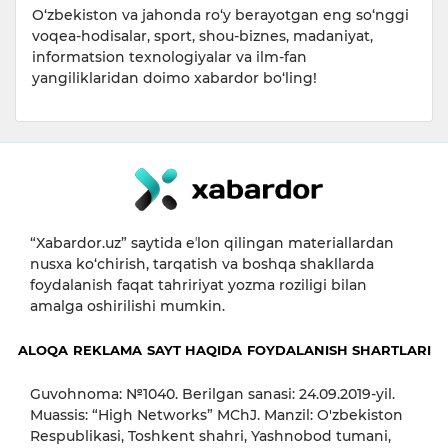
O‘zbekiston va jahonda ro‘y berayotgan eng so‘nggi
voqea-hodisalar, sport, shou-biznes, madaniyat,
informatsion texnologiyalar va ilm-fan
yangiliklaridan doimo xabardor bo‘ling!
“Xabardor.uz” saytida eʼlon qilingan materiallardan
nusxa ko‘chirish, tarqatish va boshqa shakllarda
foydalanish faqat tahririyat yozma roziligi bilan
amalga oshirilishi mumkin.
ALOQA
REKLAMA
SAYT HAQIDA
FOYDALANISH SHARTLARI
Guvohnoma: №1040. Berilgan sanasi: 24.09.2019-yil.
Muassis: “High Networks” MChJ. Manzil: O'zbekiston
Respublikasi, Toshkent shahri, Yashnobod tumani,