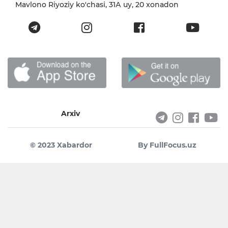
Mavlono Riyoziy ko'chasi, 31А uy, 20 xonadon
Arxiv
© 2023 Xabardor
By FullFocus.uz