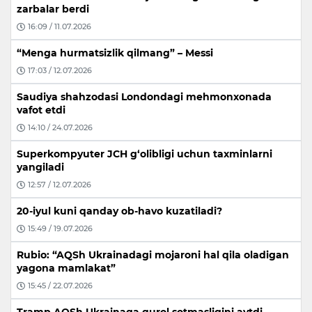
zarbalar berdi
16:09 / 11.07.2026
“Menga hurmatsizlik qilmang” – Messi
17:03 / 12.07.2026
Saudiya shahzodasi Londondagi mehmonxonada
vafot etdi
14:10 / 24.07.2026
Superkompyuter JCH g‘olibligi uchun taxminlarni
yangiladi
12:57 / 12.07.2026
20-iyul kuni qanday ob-havo kuzatiladi?
15:49 / 19.07.2026
Rubio: “AQSh Ukrainadagi mojaroni hal qila oladigan
yagona mamlakat”
15:45 / 22.07.2026
Tramp AQSh Ukrainaga qurol sotmasligini aytdi