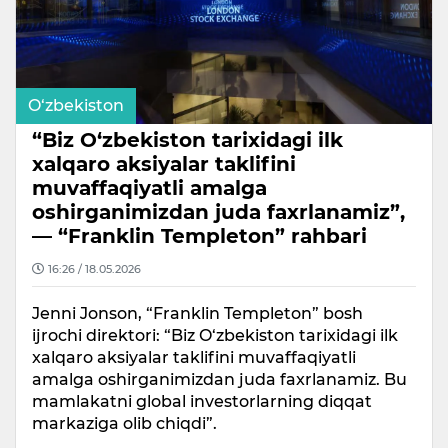
O‘zbekiston
“Biz O‘zbekiston tarixidagi ilk
xalqaro aksiyalar taklifini
muvaffaqiyatli amalga
oshirganimizdan juda faxrlanamiz”,
— “Franklin Templeton” rahbari
16:26 / 18.05.2026
Jenni Jonson, “Franklin Templeton” bosh
ijrochi direktori: “Biz O‘zbekiston tarixidagi ilk
xalqaro aksiyalar taklifini muvaffaqiyatli
amalga oshirganimizdan juda faxrlanamiz. Bu
mamlakatni global investorlarning diqqat
markaziga olib chiqdi”.