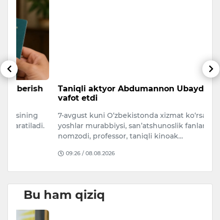
sh
Taniqli aktyor Abdumannon Ubaydullayev
A
vafot etdi
s
7-avgust kuni O‘zbekistonda xizmat ko‘rsatgan
A
i.
yoshlar murabbiysi, san’atshunoslik fanlari
qa
nomzodi, professor, taniqli kinoak…
O
09:26 / 08.08.2026
Bu ham qiziq