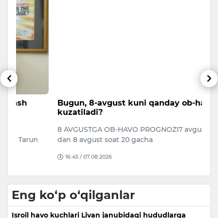
Bugun, 8-avgust kuni qanday ob-havo
T
kuzatiladi?
m
8 AVGUSTGA OB-HAVO PROGNOZI7 avgust soat 20
A
n
dan 8 avgust soat 20 gacha
s
no
16:45 / 07.08.2026
Eng ko‘p o‘qilganlar
Isroil havo kuchlari Livan janubidagi hududlarga