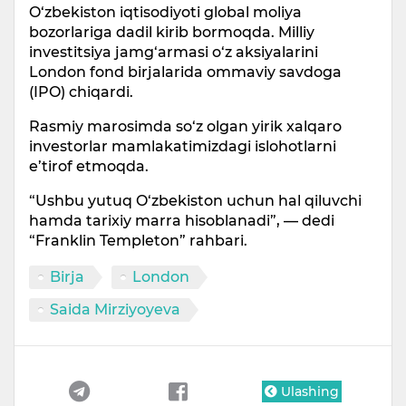
O‘zbekiston iqtisodiyoti global moliya
bozorlariga dadil kirib bormoqda. Milliy
investitsiya jamg‘armasi o‘z aksiyalarini
London fond birjalarida ommaviy savdoga
(IPO) chiqardi.
Rasmiy marosimda so‘z olgan yirik xalqaro
investorlar mamlakatimizdagi islohotlarni
e’tirof etmoqda.
“Ushbu yutuq O‘zbekiston uchun hal qiluvchi
hamda tarixiy marra hisoblanadi”, — dedi
“Franklin Templeton” rahbari.
Birja
London
Saida Mirziyoyeva
Ulashing