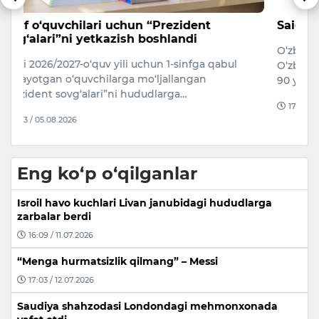
Saida Rametova og‘ir judolikka uchradi
6
O‘zbek kinosi va teatrining taniqli vakili,
5 
O‘zbekiston xalq artisti Saida Rametovaning onasi
90 yoshida vafot etdi. Bu haqd…
17:03 / 05.08.2026
Eng ko‘p o‘qilganlar
Isroil havo kuchlari Livan janubidagi hududlarga
zarbalar berdi
16:09 / 11.07.2026
“Menga hurmatsizlik qilmang” – Messi
17:03 / 12.07.2026
Saudiya shahzodasi Londondagi mehmonxonada