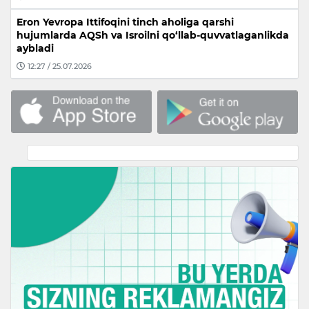
Eron Yevropa Ittifoqini tinch aholiga qarshi
hujumlarda AQSh va Isroilni qo‘llab-quvvatlaganlikda
aybladi
12:27 / 25.07.2026