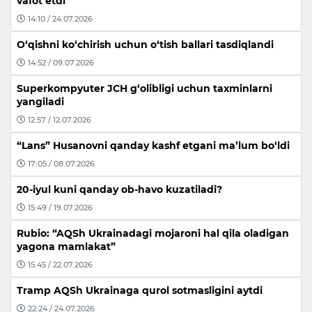
vafot etdi
14:10 / 24.07.2026
O‘qishni ko‘chirish uchun o‘tish ballari tasdiqlandi
14:52 / 09.07.2026
Superkompyuter JCH g‘olibligi uchun taxminlarni
yangiladi
12:57 / 12.07.2026
“Lans” Husanovni qanday kashf etgani ma’lum bo‘ldi
17:05 / 08.07.2026
20-iyul kuni qanday ob-havo kuzatiladi?
15:49 / 19.07.2026
Rubio: “AQSh Ukrainadagi mojaroni hal qila oladigan
yagona mamlakat”
15:45 / 22.07.2026
Tramp AQSh Ukrainaga qurol sotmasligini aytdi
22:24 / 24.07.2026