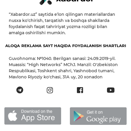
“Xabardor.uz” saytida eʼlon qilingan materiallardan
nusxa ko‘chirish, tarqatish va boshqa shakllarda
foydalanish faqat tahririyat yozma roziligi bilan
amalga oshirilishi mumkin.
ALOQA
REKLAMA
SAYT HAQIDA
FOYDALANISH SHARTLARI
Guvohnoma: №1040. Berilgan sanasi: 24.09.2019-yil.
Muassis: “High Networks” MChJ. Manzil: O'zbekiston
Respublikasi, Toshkent shahri, Yashnobod tumani,
Mavlono Riyoziy ko'chasi, 31А uy, 20 xonadon