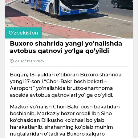
O‘zbekiston
Buxoro shahrida yangi yo‘nalishda
avtobus qatnovi yo‘lga qo‘yildi
20:02 / 19.07.2025
Bugun, 18-iyuldan e’tiboran Buxoro shahrida
yangi 17-sonli “Chor-Bakr bosh bekati –
Aeroport” yo‘nalishida brutto-shartnoma
asosida avtobus qatnovlari yo‘lga qo‘yildi.
Mazkur yo‘nalish Chor-Bakr bosh bekatidan
boshlanib, Markaziy bozor orqali Ibn Sino
ko‘chasidan Dilkusho ko‘chasi bo‘ylab
harakatlanib, shaharning ko‘plab muhim
nuqtalaridan o‘tadi va Buxoro xalqaro