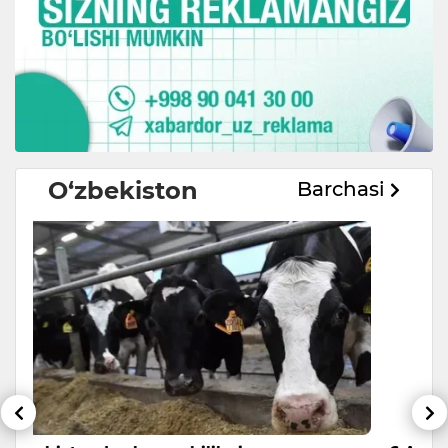
O‘zbekiston
Barchasi