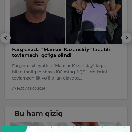
Farg‘onada “Mansur Kazanskiy” laqabli
T
tovlamachi qo‘lga olindi
a
m
Farg‘ona viloyatida “Mansur Kazanskiy” laqabi
n
7 
bilan tanilgan shaxs 100 ming AQSH dollarini
n
ta
tovlamachilik yo‘li bilan olayotg…
Ch
14:35 / 09.08.2026
Bu ham qiziq