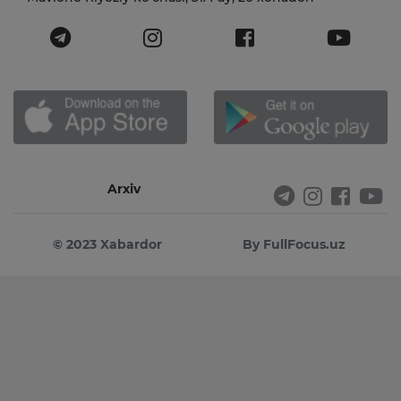
Arxiv
© 2023 Xabardor
By FullFocus.uz