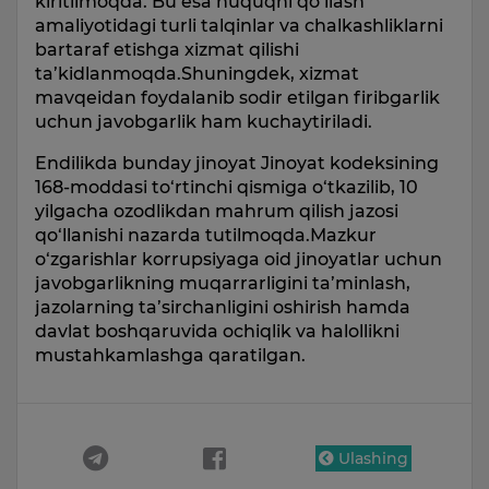
kiritilmoqda. Bu esa huquqni qo‘llash
amaliyotidagi turli talqinlar va chalkashliklarni
bartaraf etishga xizmat qilishi
ta’kidlanmoqda.Shuningdek, xizmat
mavqeidan foydalanib sodir etilgan firibgarlik
uchun javobgarlik ham kuchaytiriladi.
Endilikda bunday jinoyat Jinoyat kodeksining
168-moddasi to‘rtinchi qismiga o‘tkazilib, 10
yilgacha ozodlikdan mahrum qilish jazosi
qo‘llanishi nazarda tutilmoqda.Mazkur
o‘zgarishlar korrupsiyaga oid jinoyatlar uchun
javobgarlikning muqarrarligini ta’minlash,
jazolarning ta’sirchanligini oshirish hamda
davlat boshqaruvida ochiqlik va halollikni
mustahkamlashga qaratilgan.
Ulashing