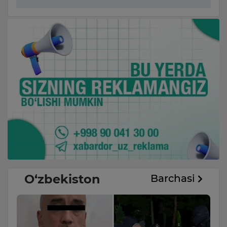
O‘zbekiston
Barchasi