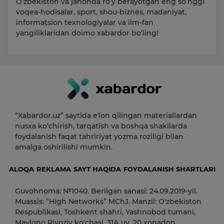
O‘zbekiston va jahonda ro‘y berayotgan eng so‘nggi
voqea-hodisalar, sport, shou-biznes, madaniyat,
informatsion texnologiyalar va ilm-fan
yangiliklaridan doimo xabardor bo‘ling!
“Xabardor.uz” saytida eʼlon qilingan materiallardan
nusxa ko‘chirish, tarqatish va boshqa shakllarda
foydalanish faqat tahririyat yozma roziligi bilan
amalga oshirilishi mumkin.
ALOQA
REKLAMA
SAYT HAQIDA
FOYDALANISH SHARTLARI
Guvohnoma: №1040. Berilgan sanasi: 24.09.2019-yil.
Muassis: “High Networks” MChJ. Manzil: O'zbekiston
Respublikasi, Toshkent shahri, Yashnobod tumani,
Mavlono Riyoziy ko'chasi, 31А uy, 20 xonadon