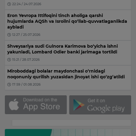
22:24 / 24.07.2026
Eron Yevropa Ittifoqini tinch aholiga qarshi
hujumlarda AQSh va Isroilni qo‘llab-quvvatlaganlikda
aybladi
12:27 / 25.07.2026
Shveysariya sudi Gulnora Karimova bo‘yicha ishni
yakunladi, Lombard Odier banki jarimaga tortildi
15:21 / 28.07.2026
Miroboddagi bolalar maydonchasi o‘rnidagi
noqonuniy qurilish yuzasidan jinoyat ishi qo‘zg‘atildi
17:59 / 01.08.2026