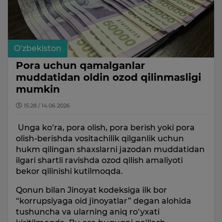
O‘zbekiston
Pora uchun qamalganlar
muddatidan oldin ozod qilinmasligi
mumkin
15:28 / 14.06.2026
Unga ko‘ra, pora olish, pora berish yoki pora
olish-berishda vositachilik qilganlik uchun
hukm qilingan shaxslarni jazodan muddatidan
ilgari shartli ravishda ozod qilish amaliyoti
bekor qilinishi kutilmoqda.
Qonun bilan Jinoyat kodeksiga ilk bor
“korrupsiyaga oid jinoyatlar” degan alohida
tushuncha va ularning aniq ro‘yxati