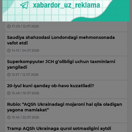
zarbalar berdi
16:09 / 11.07.2026
“Menga hurmatsizlik qilmang” – Messi
17:03 / 12.07.2026
Saudiya shahzodasi Londondagi mehmonxonada
vafot etdi
14:10 / 24.07.2026
Superkompyuter JCH g‘olibligi uchun taxminlarni
yangiladi
12:57 / 12.07.2026
20-iyul kuni qanday ob-havo kuzatiladi?
15:49 / 19.07.2026
Rubio: “AQSh Ukrainadagi mojaroni hal qila oladigan
yagona mamlakat”
15:45 / 22.07.2026
Tramp AQSh Ukrainaga qurol sotmasligini aytdi