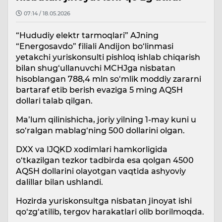
07:14 / 18.05.2026
“Hududiy elektr tarmoqlari” AJning
“Energosavdo” filiali Andijon bo‘linmasi
yetakchi yuriskonsulti pishloq ishlab chiqarish
bilan shug‘ullanuvchi MCHJga nisbatan
hisoblangan 788,4 mln so‘mlik moddiy zararni
bartaraf etib berish evaziga 5 ming AQSH
dollari talab qilgan.
Ma’lum qilinishicha, joriy yilning 1-may kuni u
so‘ralgan mablag‘ning 500 dollarini olgan.
DXX va IJQKD xodimlari hamkorligida
o‘tkazilgan tezkor tadbirda esa qolgan 4500
AQSH dollarini olayotgan vaqtida ashyoviy
dalillar bilan ushlandi.
Hozirda yuriskonsultga nisbatan jinoyat ishi
qo‘zg‘atilib, tergov harakatlari olib borilmoqda.