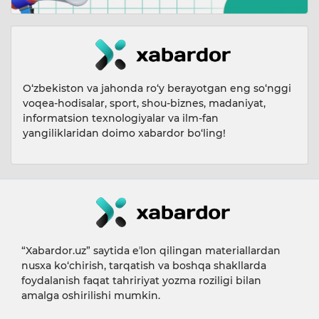
O‘zbekiston va jahonda ro‘y berayotgan eng so‘nggi
voqea-hodisalar, sport, shou-biznes, madaniyat,
informatsion texnologiyalar va ilm-fan
yangiliklaridan doimo xabardor bo‘ling!
“Xabardor.uz” saytida eʼlon qilingan materiallardan
nusxa ko‘chirish, tarqatish va boshqa shakllarda
foydalanish faqat tahririyat yozma roziligi bilan
amalga oshirilishi mumkin.