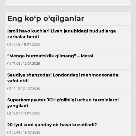
Eng ko‘p o‘qilganlar
Isroil havo kuchlari Livan janubidagi hududlarga
zarbalar berdi
16:09 / 11.07.2026
“Menga hurmatsizlik qilmang” – Messi
17:03 / 12.07.2026
Saudiya shahzodasi Londondagi mehmonxonada
vafot etdi
14:10 / 24.07.2026
Superkompyuter JCH g‘olibligi uchun taxminlarni
yangiladi
12:57 / 12.07.2026
20-iyul kuni qanday ob-havo kuzatiladi?
15:49 / 19.07.2026