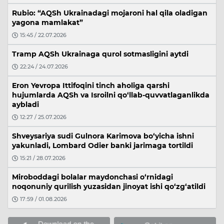
Rubio: “AQSh Ukrainadagi mojaroni hal qila oladigan
yagona mamlakat”
15:45 / 22.07.2026
Tramp AQSh Ukrainaga qurol sotmasligini aytdi
22:24 / 24.07.2026
Eron Yevropa Ittifoqini tinch aholiga qarshi
hujumlarda AQSh va Isroilni qo‘llab-quvvatlaganlikda
aybladi
12:27 / 25.07.2026
Shveysariya sudi Gulnora Karimova bo‘yicha ishni
yakunladi, Lombard Odier banki jarimaga tortildi
15:21 / 28.07.2026
Miroboddagi bolalar maydonchasi o‘rnidagi
noqonuniy qurilish yuzasidan jinoyat ishi qo‘zg‘atildi
17:59 / 01.08.2026