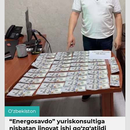
O‘zbekiston
“Energosavdo” yuriskonsultiga
nisbatan jinoyat ishi qo‘zg‘atildi