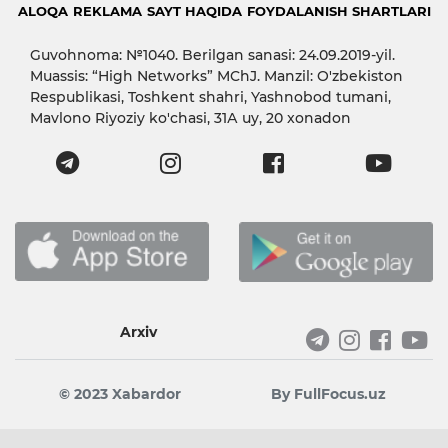
ALOQA
REKLAMA
SAYT HAQIDA
FOYDALANISH SHARTLARI
Guvohnoma: №1040. Berilgan sanasi: 24.09.2019-yil.
Muassis: “High Networks” MChJ. Manzil: O'zbekiston
Respublikasi, Toshkent shahri, Yashnobod tumani,
Mavlono Riyoziy ko'chasi, 31А uy, 20 xonadon
Arxiv
© 2023 Xabardor
By FullFocus.uz