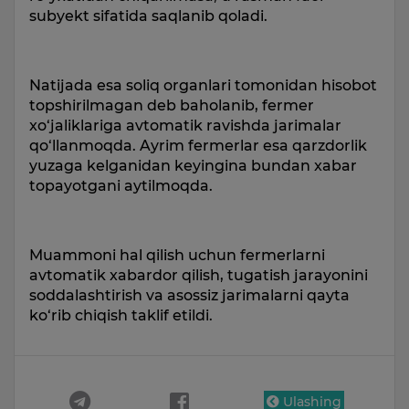
subyekt sifatida saqlanib qoladi.
Natijada esa soliq organlari tomonidan hisobot
topshirilmagan deb baholanib, fermer
xo‘jaliklariga avtomatik ravishda jarimalar
qo‘llanmoqda. Ayrim fermerlar esa qarzdorlik
yuzaga kelganidan keyingina bundan xabar
topayotgani aytilmoqda.
Muammoni hal qilish uchun fermerlarni
avtomatik xabardor qilish, tugatish jarayonini
soddalashtirish va asossiz jarimalarni qayta
ko‘rib chiqish taklif etildi.
Ulashing