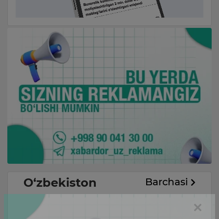
O‘zbekiston
Barchasi