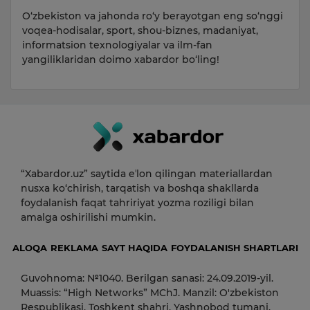
O‘zbekiston va jahonda ro‘y berayotgan eng so‘nggi
voqea-hodisalar, sport, shou-biznes, madaniyat,
informatsion texnologiyalar va ilm-fan
yangiliklaridan doimo xabardor bo‘ling!
“Xabardor.uz” saytida eʼlon qilingan materiallardan
nusxa ko‘chirish, tarqatish va boshqa shakllarda
foydalanish faqat tahririyat yozma roziligi bilan
amalga oshirilishi mumkin.
ALOQA
REKLAMA
SAYT HAQIDA
FOYDALANISH SHARTLARI
Guvohnoma: №1040. Berilgan sanasi: 24.09.2019-yil.
Muassis: “High Networks” MChJ. Manzil: O'zbekiston
Respublikasi, Toshkent shahri, Yashnobod tumani,