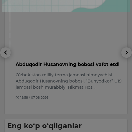
Abduqodir Husanovning bobosi vafot etdi
T
m
O‘zbekiston milliy terma jamoasi himoyachisi
a
A
Abduqodir Husanovning bobosi, “Bunyodkor” U19
s
jamoasi bosh murabbiyi Hikmat Hos…
no
15:58 / 07.08.2026
Eng ko‘p o‘qilganlar