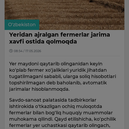
O‘zbekiston
Yeridan ajralgan fermerlar jarima
xavfi ostida qolmoqda
08:54 / 17.05.2026
Yer maydoni qaytarib olinganidan keyin
ko‘plab fermer xo‘jaliklari yuridik jihatdan
tugatilmagani sababli, ularga soliq hisobotlari
topshirilmagan deb baholanib, avtomatik
jarimalar hisoblanmoqda.
Savdo-sanoat palatasida tadbirkorlar
ishtirokida o‘tkazilgan ochiq muloqotda
fermerlar bilan bog‘liq huquqiy muammolar
muhokama qilindi. Qayd etilishicha, ko‘pchilik
fermerlar yer uchastkasi qaytarib olingach,