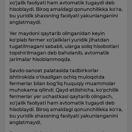
xo‘jalik faoliyati ham avtomatik tugaydi deb
hisoblaydi. Biroq amaldagi qonunchilikka ko‘ra,
bu yuridik shaxsning faoliyati yakunlanganini
anglatmaydi.
Yer maydoni qaytarib olinganidan keyin
ko‘plab fermer xo‘jaliklari yuridik jihatdan
tugatilmagani sababli, ularga soliq hisobotlari
topshirilmagan deb baholanib, avtomatik
jarimalar hisoblanmoqda.
Savdo-sanoat palatasida tadbirkorlar
ishtirokida o‘tkazilgan ochiq muloqotda
fermerlar bilan bog‘liq huquqiy muammolar
muhokama qilindi. Qayd etilishicha, ko‘pchilik
fermerlar yer uchastkasi qaytarib olingach,
xo‘jalik faoliyati ham avtomatik tugaydi deb
hisoblaydi. Biroq amaldagi qonunchilikka ko‘ra,
bu yuridik shaxsning faoliyati yakunlanganini
anglatmaydi.