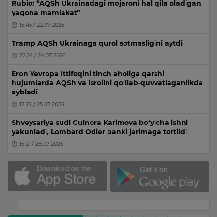
Rubio: “AQSh Ukrainadagi mojaroni hal qila oladigan
yagona mamlakat”
15:45 / 22.07.2026
Tramp AQSh Ukrainaga qurol sotmasligini aytdi
22:24 / 24.07.2026
Eron Yevropa Ittifoqini tinch aholiga qarshi
hujumlarda AQSh va Isroilni qo‘llab-quvvatlaganlikda
aybladi
12:27 / 25.07.2026
Shveysariya sudi Gulnora Karimova bo‘yicha ishni
yakunladi, Lombard Odier banki jarimaga tortildi
15:21 / 28.07.2026