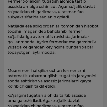
Fermer xo‘jaligini tugatish alohida tartib
asosida amalga oshiriladi. Agar xo‘jalik davlat
ro‘yxatidan chiqarilmasa, u rasman faol
subyekt sifatida saqlanib qoladi.
Natijada esa soliq organlari tomonidan hisobot
topshirilmagan deb baholanib, fermer
xo‘jaliklariga avtomatik ravishda jarimalar
qo‘llanmoqda. Ayrim fermerlar esa qarzdorlik
yuzaga kelganidan keyingina bundan xabar
topayotgani aytilmoqda.
Muammoni hal qilish uchun fermerlarni
avtomatik xabardor qilish, tugatish jarayonini
soddalashtirish va asossiz jarimalarni qayta
ko‘rib chiqish taklif etildi.
xo‘jaligini tugatish alohida tartib asosida
amalga oshiriladi. Agar xo‘jalik davlat
ro‘yxatidan chiqarilmasa, u rasman faol