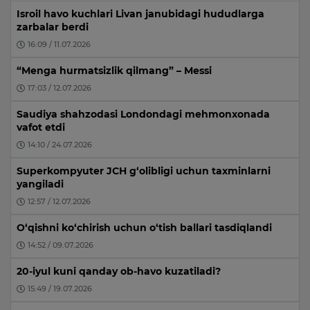
Isroil havo kuchlari Livan janubidagi hududlarga
zarbalar berdi
16:09 / 11.07.2026
“Menga hurmatsizlik qilmang” – Messi
17:03 / 12.07.2026
Saudiya shahzodasi Londondagi mehmonxonada
vafot etdi
14:10 / 24.07.2026
Superkompyuter JCH g‘olibligi uchun taxminlarni
yangiladi
12:57 / 12.07.2026
O‘qishni ko‘chirish uchun o‘tish ballari tasdiqlandi
14:52 / 09.07.2026
20-iyul kuni qanday ob-havo kuzatiladi?
15:49 / 19.07.2026