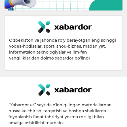
O‘zbekiston va jahonda ro‘y berayotgan eng so‘nggi
voqea-hodisalar, sport, shou-biznes, madaniyat,
informatsion texnologiyalar va ilm-fan
yangiliklaridan doimo xabardor bo‘ling!
“Xabardor.uz” saytida eʼlon qilingan materiallardan
nusxa ko‘chirish, tarqatish va boshqa shakllarda
foydalanish faqat tahririyat yozma roziligi bilan
amalga oshirilishi mumkin.