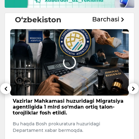
O‘zbekiston
Barchasi
Vazirlar Mahkamasi huzuridagi Migratsiya
B
agentligida 1 mlrd so‘mdan ortiq talon-
v
torojliklar fosh etildi.
u
Bu haqda Bosh prokuratura huzuridagi
Fu
Departament xabar bermoqda.
e
b