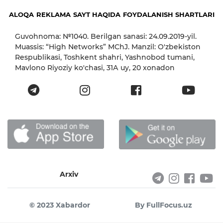
ALOQA
REKLAMA
SAYT HAQIDA
FOYDALANISH SHARTLARI
Guvohnoma: №1040. Berilgan sanasi: 24.09.2019-yil.
Muassis: “High Networks” MChJ. Manzil: O'zbekiston
Respublikasi, Toshkent shahri, Yashnobod tumani,
Mavlono Riyoziy ko'chasi, 31А uy, 20 xonadon
Arxiv
© 2023 Xabardor
By FullFocus.uz