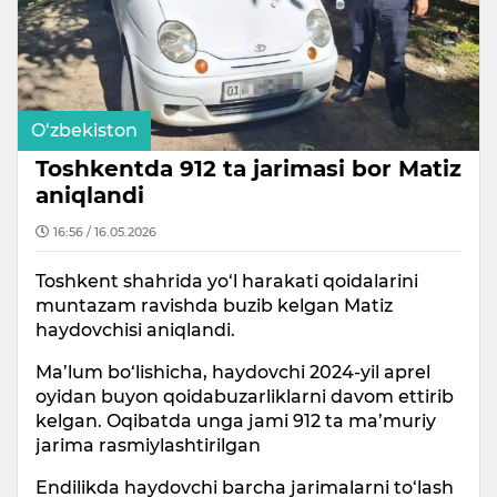
O‘zbekiston
Toshkentda 912 ta jarimasi bor Matiz
aniqlandi
16:56 / 16.05.2026
Toshkent shahrida yo‘l harakati qoidalarini
muntazam ravishda buzib kelgan Matiz
haydovchisi aniqlandi.
Ma’lum bo‘lishicha, haydovchi 2024-yil aprel
oyidan buyon qoidabuzarliklarni davom ettirib
kelgan. Oqibatda unga jami 912 ta ma’muriy
jarima rasmiylashtirilgan
Endilikda haydovchi barcha jarimalarni to‘lash