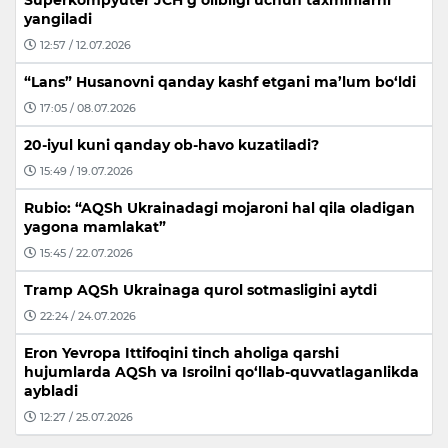
Superkompyuter JCH g‘olibligi uchun taxminlarni
yangiladi
12:57 / 12.07.2026
“Lans” Husanovni qanday kashf etgani ma’lum bo‘ldi
17:05 / 08.07.2026
20-iyul kuni qanday ob-havo kuzatiladi?
15:49 / 19.07.2026
Rubio: “AQSh Ukrainadagi mojaroni hal qila oladigan
yagona mamlakat”
15:45 / 22.07.2026
Tramp AQSh Ukrainaga qurol sotmasligini aytdi
22:24 / 24.07.2026
Eron Yevropa Ittifoqini tinch aholiga qarshi
hujumlarda AQSh va Isroilni qo‘llab-quvvatlaganlikda
aybladi
12:27 / 25.07.2026