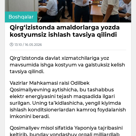
Boshqalar
Qirg‘izistonda amaldorlarga yozda
kostyumsiz ishlash tavsiya qilindi
13:10 / 16.05.2026
Qirg‘izistonda davlat xizmatchilariga yoz
mavsumida ishga kostyum va galstuksiz kelish
tavsiya qilindi.
Vazirlar Mahkamasi raisi Odilbek
Qosimaliyevning aytishicha, bu tashabbus
elektr energiyasini tejash maqsadida ilgari
surilgan. Uning ta’kidlashicha, yengil kiyimda
ishlash konditsionerlardan kamroq foydalanish
imkonini beradi.
Qosimaliyev misol sifatida Yaponiya tajribasini
keltirib, bunday yondashuv orqali milliardlab