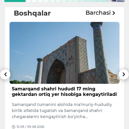
Boshqalar
Barchasi
Samarqand shahri hududi 17 ming
O
gektardan ortiq yer hisobiga kengaytiriladi
m
v
Samarqand tumanini alohida ma’muriy-hududiy
O‘
birlik sifatida tugatish va Samarqand shahri
1-
chegaralarini kengaytirish bo‘yicha…
I
12:09 / 09.08.2026