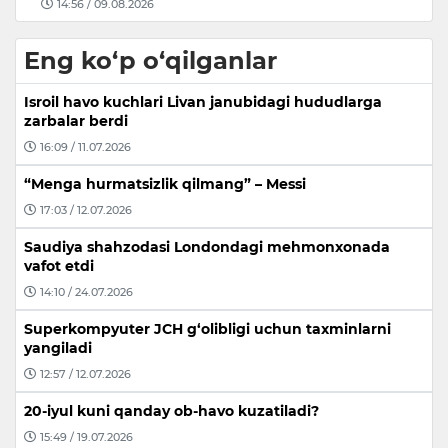
14:56 / 09.08.2026
Eng ko‘p o‘qilganlar
Isroil havo kuchlari Livan janubidagi hududlarga
zarbalar berdi
16:09 / 11.07.2026
“Menga hurmatsizlik qilmang” – Messi
17:03 / 12.07.2026
Saudiya shahzodasi Londondagi mehmonxonada
vafot etdi
14:10 / 24.07.2026
Superkompyuter JCH g‘olibligi uchun taxminlarni
yangiladi
12:57 / 12.07.2026
20-iyul kuni qanday ob-havo kuzatiladi?
15:49 / 19.07.2026