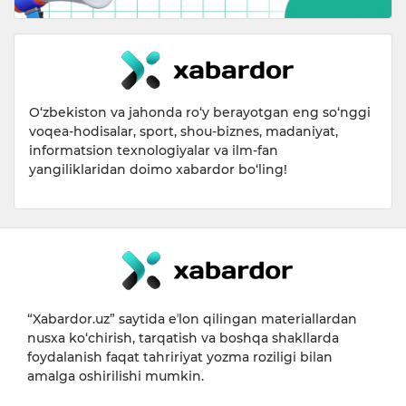
O‘zbekiston va jahonda ro‘y berayotgan eng so‘nggi
voqea-hodisalar, sport, shou-biznes, madaniyat,
informatsion texnologiyalar va ilm-fan
yangiliklaridan doimo xabardor bo‘ling!
“Xabardor.uz” saytida eʼlon qilingan materiallardan
nusxa ko‘chirish, tarqatish va boshqa shakllarda
foydalanish faqat tahririyat yozma roziligi bilan
amalga oshirilishi mumkin.