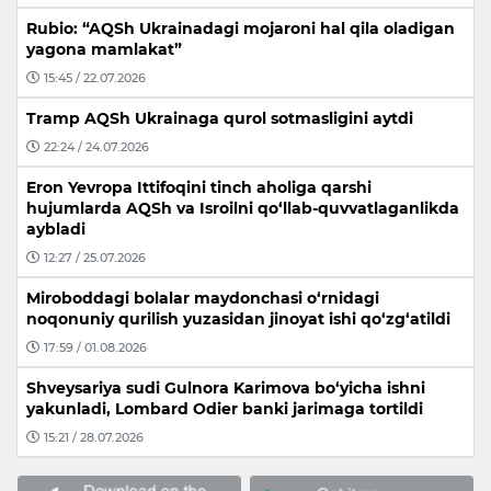
Rubio: “AQSh Ukrainadagi mojaroni hal qila oladigan
yagona mamlakat”
15:45 / 22.07.2026
Tramp AQSh Ukrainaga qurol sotmasligini aytdi
22:24 / 24.07.2026
Eron Yevropa Ittifoqini tinch aholiga qarshi
hujumlarda AQSh va Isroilni qo‘llab-quvvatlaganlikda
aybladi
12:27 / 25.07.2026
Miroboddagi bolalar maydonchasi o‘rnidagi
noqonuniy qurilish yuzasidan jinoyat ishi qo‘zg‘atildi
17:59 / 01.08.2026
Shveysariya sudi Gulnora Karimova bo‘yicha ishni
yakunladi, Lombard Odier banki jarimaga tortildi
15:21 / 28.07.2026