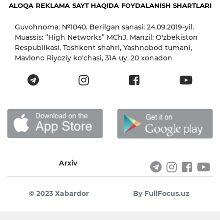
ALOQA
REKLAMA
SAYT HAQIDA
FOYDALANISH SHARTLARI
Guvohnoma: №1040. Berilgan sanasi: 24.09.2019-yil.
Muassis: “High Networks” MChJ. Manzil: O'zbekiston
Respublikasi, Toshkent shahri, Yashnobod tumani,
Mavlono Riyoziy ko'chasi, 31А uy, 20 xonadon
Arxiv
© 2023 Xabardor
By FullFocus.uz