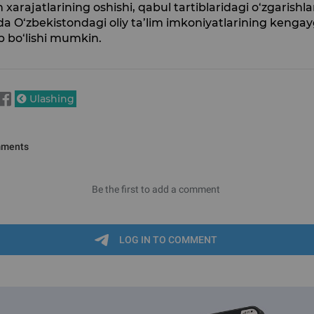
h xarajatlarining oshishi, qabul tartiblaridagi o‘zgarishla
 O‘zbekistondagi oliy ta’lim imkoniyatlarining kenga
b bo‘lishi mumkin.
Ulashing