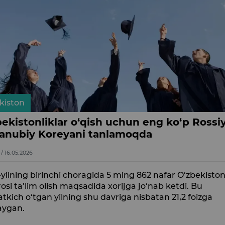
kiston
bekistonliklar o‘qish uchun eng ko‘p Rossi
Janubiy Koreyani tanlamoqda
1 / 16.05.2026
yilning birinchi choragida 5 ming 862 nafar O‘zbekisto
osi ta’lim olish maqsadida xorijga jo‘nab ketdi. Bu
atkich o‘tgan yilning shu davriga nisbatan 21,2 foizga
ygan.