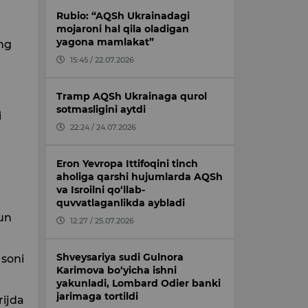
Rubio: “AQSh Ukrainadagi
mojaroni hal qila oladigan
yagona mamlakat”
ing
15:45 / 22.07.2026
Tramp AQSh Ukrainaga qurol
sotmasligini aytdi
i
22:24 / 24.07.2026
Eron Yevropa Ittifoqini tinch
aholiga qarshi hujumlarda AQSh
va Isroilni qo‘llab-
quvvatlaganlikda aybladi
hun
12:27 / 25.07.2026
Shveysariya sudi Gulnora
 soni
Karimova bo‘yicha ishni
yakunladi, Lombard Odier banki
jarimaga tortildi
rijda