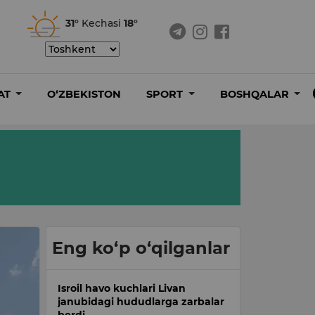
31°
Kechasi
18°
AT
O‘ZBEKISTON
SPORT
BOSHQALAR
Eng ko‘p o‘qilganlar
Isroil havo kuchlari Livan
janubidagi hududlarga zarbalar