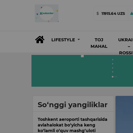
$
11915.64 UZS
LIFESTYLE
TOJ
UKRA
MAHAL
–
ROSS
So‘nggi yangiliklar
Toshkent aeroporti tashqarisida
aviahalokat bo‘yicha keng
ko‘lamli o‘quv mashg‘uloti