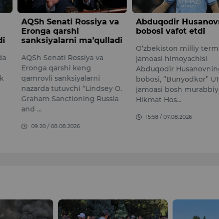
ati Rossiya va
Abduqodir Husanovning
Qulay 
arshi
bobosi vafot etdi
aniq ye
arni ma’qulladi
O‘zbekiston milliy terma
Toshken
i Rossiya va
jamoasi himoyachisi
Shavkat
shi keng
Abduqodir Husanovning
O‘zbeki
nksiyalarni
bobosi, “Bunyodkor” U19
Preziden
uvchi “Lindsey O.
jamoasi bosh murabbiyi
Administ
ctioning Russia
Hikmat Hos…
jamoat x
15:58 / 07.08.2026
09:11 /
08.2026