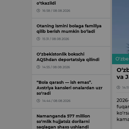
o‘tkazildi
16:58 / 08.08.2026
Otaning ismini bolaga familiya
qilib berish mumkin bo‘ladi
15:31 / 08.08.2026
O‘zbekistonlik bokschi
O‘zbe
AQShdan deportatsiya qilindi
14:55 / 08.08.2026
O‘z
va 
“Bola qarash — ish emas”.
Avstriya kansleri onalardan uzr
14:1
so‘radi
2026-
14:44 / 08.08.2026
fuqar
ko‘rs
Namanganda 577 million
kama
so‘mlik hujjatsiz dorilarni
saqlagan shaxs ushlandi