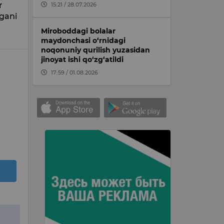
r
15:21 / 28.07.2026
ygani
Miroboddagi bolalar
maydonchasi o‘rnidagi
noqonuniy qurilish yuzasidan
jinoyat ishi qo‘zg‘atildi
17:59 / 01.08.2026