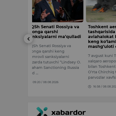
 Rossiya va
Toshkent aeroporti
Memoria
hi
tashqarisida
hududini 
ni ma’qulladi
aviahalokat bo‘yicha
va ochiq 
keng ko‘lamli o‘quv
aylantiri
ossiya va
mashg‘uloti o‘tkazildi
ishlar bo
i keng
7 avgust kuni Toshkent
Iyul oyida 
iyalarni
xalqaro aeroporti tashabbusi
Administrat
chi “Lindsey O.
bilan Toshkent viloyatining
Saida Mirz
ioning Russia
O‘rta Chirchiq tumanida
poytaxtdagi
parvozlar xavfsizlig…
bog‘larini 
2026
kechirgand
16:58 / 08.08.2026
09:09 / 06