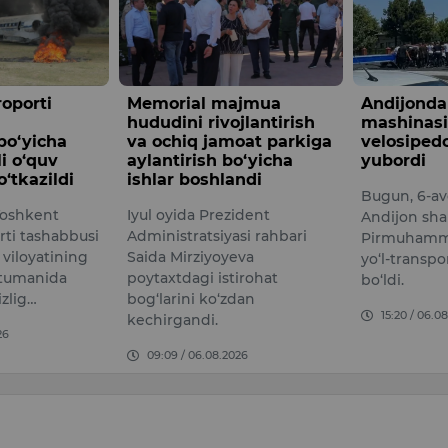
l majmua
Andijonda yuk
Bugun,
rivojlantirish
mashinasi
qanday
jamoat parkiga
velosipedchini urib
kuzatil
sh bo‘yicha
yubordi
8 AVGU
shlandi
Bugun, 6-avgust kuni
PROGNOZ
Prezident
Andijon shahrining
dan 8 av
siyasi rahbari
Pirmuhammedov ko‘chasida
16:45 /
iyoyeva
yo‘l-transport hodisasi sodir
 istirohat
bo‘ldi.
ko‘zdan
15:20 / 06.08.2026
i.
.08.2026