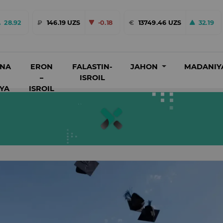
28.92
₽
146.19 UZS
-0.18
€
13749.46 UZS
32.19
INA
ERON
FALASTIN-
JAHON
MADANIY
–
ISROIL
IYA
ISROIL