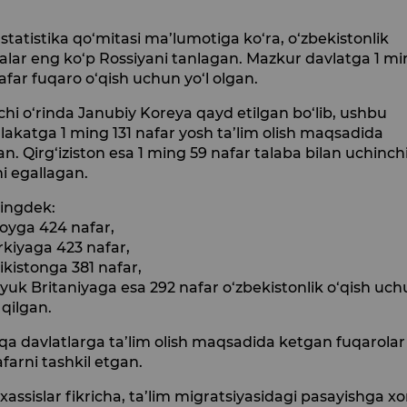
y statistika qo‘mitasi ma’lumotiga ko‘ra, o‘zbekistonlik
alar eng ko‘p Rossiyani tanlagan. Mazkur davlatga 1 m
afar fuqaro o‘qish uchun yo‘l olgan.
chi o‘rinda Janubiy Koreya qayd etilgan bo‘lib, ushbu
katga 1 ming 131 nafar yosh ta’lim olish maqsadida
n. Qirg‘iziston esa 1 ming 59 nafar talaba bilan uchinch
ni egallagan.
ingdek:
oyga 424 nafar,
kiyaga 423 nafar,
ikistonga 381 nafar,
uk Britaniyaga esa 292 nafar o‘zbekistonlik o‘qish uc
 qilgan.
a davlatlarga ta’lim olish maqsadida ketgan fuqarolar
afarni tashkil etgan.
assislar fikricha, ta’lim migratsiyasidagi pasayishga xo