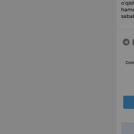
o‘qis
hamda
saba