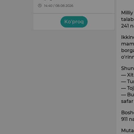
14:40 / 08.08.2026
Milli
talab
Ko‘proq
241 n
Ikkin
mamla
borga
o‘rin
Shun
— Xit
— Tur
— Toj
— Buy
safar
Boshq
911 n
Mutax