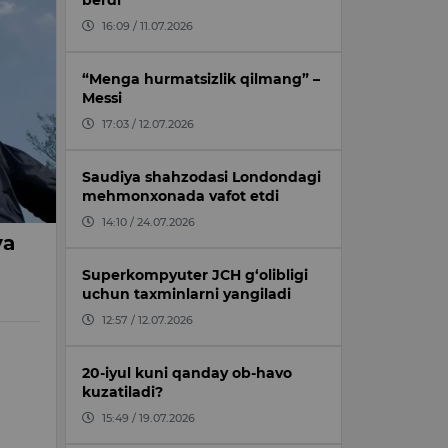
berdi
16:09 / 11.07.2026
“Menga hurmatsizlik qilmang” –
Messi
17:03 / 12.07.2026
Saudiya shahzodasi Londondagi
mehmonxonada vafot etdi
14:10 / 24.07.2026
ya
Superkompyuter JCH g‘olibligi
uchun taxminlarni yangiladi
12:57 / 12.07.2026
n
20-iyul kuni qanday ob-havo
kuzatiladi?
15:49 / 19.07.2026