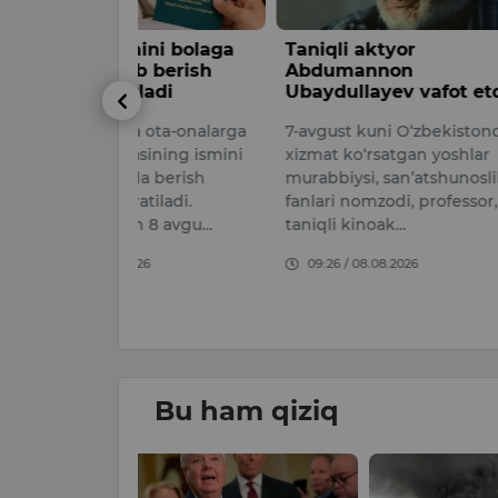
ini bolaga
Taniqli aktyor
AQSh Sen
ib berish
Abdumannon
Eronga q
ladi
Ubaydullayev vafot etdi
sanksiyal
 ota-onalarga
7-avgust kuni O‘zbekistonda
AQSh Senat
sining ismini
xizmat ko‘rsatgan yoshlar
Eronga qar
da berish
murabbiysi, san’atshunoslik
qamrovli sa
tiladi.
fanlari nomzodi, professor,
nazarda tut
n 8 avgu…
taniqli kinoak…
Graham San
and …
026
09:26 / 08.08.2026
09:20 / 08.
Bu ham qiziq