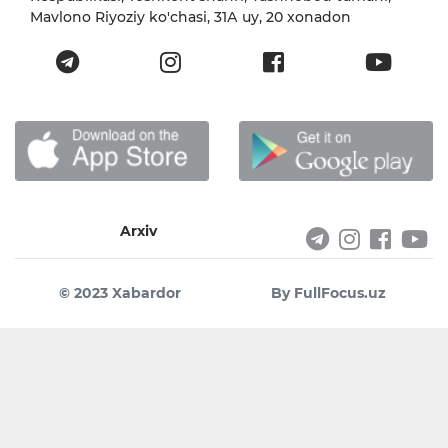
Mavlono Riyoziy ko'chasi, 31А uy, 20 xonadon
Arxiv
© 2023 Xabardor
By FullFocus.uz