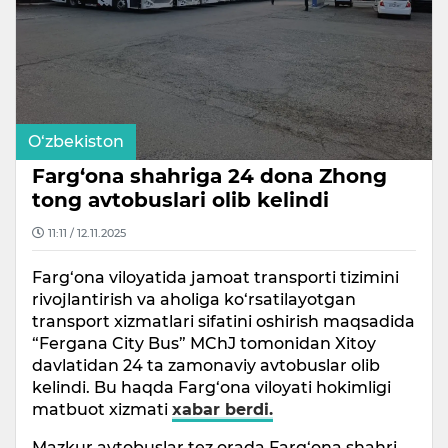
O‘zbekiston
Farg‘ona shahriga 24 dona Zhong
tong avtobuslari olib kelindi
11:11 / 12.11.2025
Farg‘ona viloyatida jamoat transporti tizimini
rivojlantirish va aholiga ko‘rsatilayotgan
transport xizmatlari sifatini oshirish maqsadida
“Fergana City Bus” MChJ tomonidan Xitoy
davlatidan 24 ta zamonaviy avtobuslar olib
kelindi. Bu haqda Farg‘ona viloyati hokimligi
matbuot xizmati
xabar berdi.
Mazkur avtobuslar tez orada Farg‘ona shahri