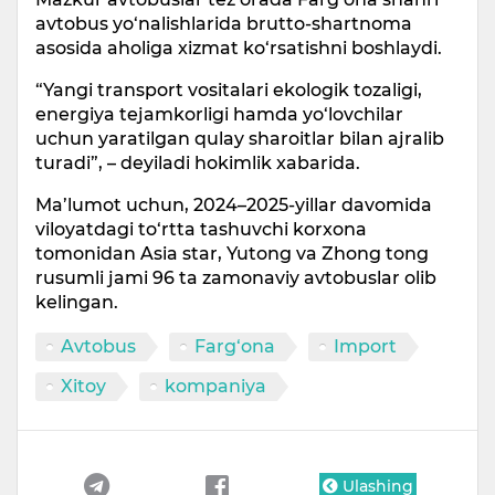
avtobus yo‘nalishlarida brutto-shartnoma
asosida aholiga xizmat ko‘rsatishni boshlaydi.
“Yangi transport vositalari ekologik tozaligi,
energiya tejamkorligi hamda yo‘lovchilar
uchun yaratilgan qulay sharoitlar bilan ajralib
turadi”, – deyiladi hokimlik xabarida.
Ma’lumot uchun, 2024–2025-yillar davomida
viloyatdagi to‘rtta tashuvchi korxona
tomonidan Asia star, Yutong va Zhong tong
rusumli jami 96 ta zamonaviy avtobuslar olib
kelingan.
Avtobus
Farg‘ona
Import
Xitoy
kompaniya
Ulashing