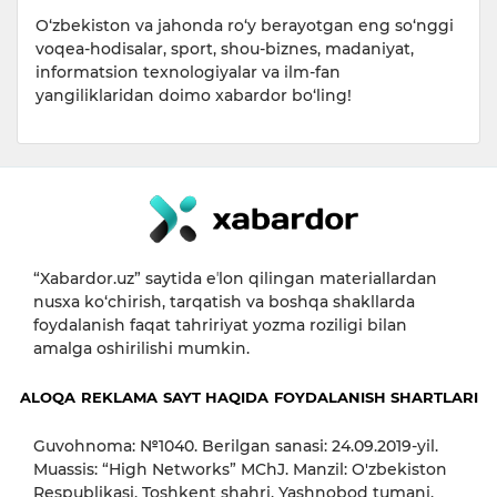
O‘zbekiston va jahonda ro‘y berayotgan eng so‘nggi
voqea-hodisalar, sport, shou-biznes, madaniyat,
informatsion texnologiyalar va ilm-fan
yangiliklaridan doimo xabardor bo‘ling!
“Xabardor.uz” saytida eʼlon qilingan materiallardan
nusxa ko‘chirish, tarqatish va boshqa shakllarda
foydalanish faqat tahririyat yozma roziligi bilan
amalga oshirilishi mumkin.
ALOQA
REKLAMA
SAYT HAQIDA
FOYDALANISH SHARTLARI
Guvohnoma: №1040. Berilgan sanasi: 24.09.2019-yil.
Muassis: “High Networks” MChJ. Manzil: O'zbekiston
Respublikasi, Toshkent shahri, Yashnobod tumani,