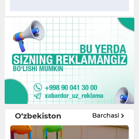
O‘zbekiston
Barchasi