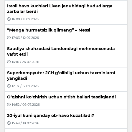
Isroil havo kuchlari Livan janubidagi hududlarga
zarbalar berdi
16:09 / 11.07.2026
“Menga hurmatsizlik qilmang” – Messi
17:03 / 12.07.2026
Saudiya shahzodasi Londondagi mehmonxonada
vafot etdi
14:10 / 24.07.2026
Superkompyuter JCH g‘olibligi uchun taxminlarni
yangiladi
12:57 / 12.07.2026
O‘qishni ko‘chirish uchun o‘tish ballari tasdiqlandi
14:52 / 09.07.2026
20-iyul kuni qanday ob-havo kuzatiladi?
15:49 / 19.07.2026