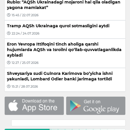
Rubio: “AQSh Ukrainadagi mojaroni hal qila oladigan
yagona mamlakat”
15:45 / 22.07.2026
Tramp AQSh Ukrainaga qurol sotmasligini aytdi
22:24 / 24.07.2026
Eron Yevropa Ittifoqini tinch aholiga qarshi
hujumlarda AQSh va Isroilni qo‘llab-quvvatlaganlikda
aybladi
12:27 / 25.07.2026
Shveysariya sudi Gulnora Karimova bo‘yicha ishni
yakunladi, Lombard Odier banki jarimaga tortildi
15:21 / 28.07.2026