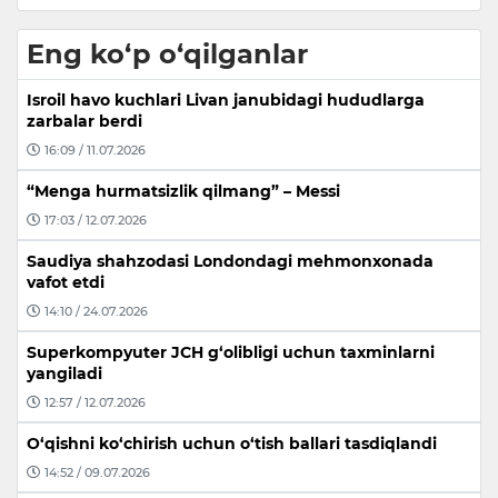
Eng ko‘p o‘qilganlar
Isroil havo kuchlari Livan janubidagi hududlarga
zarbalar berdi
16:09 / 11.07.2026
“Menga hurmatsizlik qilmang” – Messi
17:03 / 12.07.2026
Saudiya shahzodasi Londondagi mehmonxonada
vafot etdi
14:10 / 24.07.2026
Superkompyuter JCH g‘olibligi uchun taxminlarni
yangiladi
12:57 / 12.07.2026
O‘qishni ko‘chirish uchun o‘tish ballari tasdiqlandi
14:52 / 09.07.2026