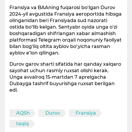
Fransiya va BAAning fuqarosi bo‘lgan Durov
2024-yil avgustida Fransiya aeroportida hibsga
olinganidan beri Fransiyada sud nazorati
ostida bo‘lib kelgan. Sentyabr oyida unga o‘zi
boshqaradigan shifrlangan xabar almashish
platformasi Telegram orqali noqonuniy faoliyat
bilan bog‘liq oltita ayblov bo‘yicha rasman
ayblov e’lon qilingan.
Durov garov sharti sifatida har qanday xalqaro
sayohat uchun rasmiy ruxsat olishi kerak.
Unga avvalroq 15-martdan 7 aprelgacha
Dubayga tashrif buyurishga ruxsat berilgan
edi.
AQSh
Durov
Fransiya
taqiq