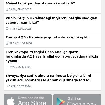
20-iyul kuni qanday ob-havo kuzatiladi?
15:49 / 19.07.2026
Rubio: “AQSh Ukrainadagi mojaroni hal qila oladigan
yagona mamlakat”
15:45 / 22.07.2026
Tramp AQSh Ukrainaga qurol sotmasligini aytdi
22:24 / 24.07.2026
Eron Yevropa Ittifoqini tinch aholiga qarshi
hujumlarda AQSh va Isroilni qo‘llab-quvvatlaganlikda
aybladi
12:27 / 25.07.2026
Shveysariya sudi Gulnora Karimova bo‘yicha ishni
yakunladi, Lombard Odier banki jarimaga tortildi
15:21 / 28.07.2026