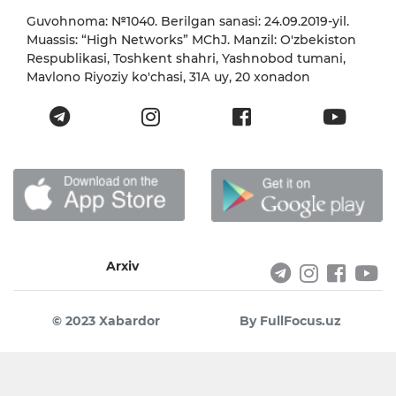
Guvohnoma: №1040. Berilgan sanasi: 24.09.2019-yil.
Muassis: “High Networks” MChJ. Manzil: O'zbekiston
Respublikasi, Toshkent shahri, Yashnobod tumani,
Mavlono Riyoziy ko'chasi, 31А uy, 20 xonadon
Arxiv
© 2023 Xabardor
By FullFocus.uz