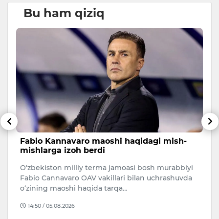
Bu ham qiziq
Fabio Kannavaro maoshi haqidagi mish-
P
mishlarga izoh berdi
a
r
O‘zbekiston milliy terma jamoasi bosh murabbiyi
Ro
Fabio Cannavaro OAV vakillari bilan uchrashuvda
u
o‘zining maoshi haqida tarqa…
Mu
14:50 / 05.08.2026