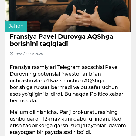
Jahon
Fransiya Pavel Durovga AQShga
borishini taqiqladi
19:53 / 24.05.2025
Fransiya rasmiylari Telegram asoschisi Pavel
Durovning potensial investorlar bilan
uchrashuvlar o‘tkazish uchun AQShga
borishiga ruxsat bermadi va bu safar uchun
asos yo‘qligini bildirdi. Bu haqda Politico xabar
bermoqda.
Ma’lum qilinishicha, Parij prokuraturasining
ushbu qarori 12-may kuni qabul qilingan. Rad
etish tadbirkorga qarshi sud jarayonlari davom
etayotgan bir paytda sodir bo‘ldi.