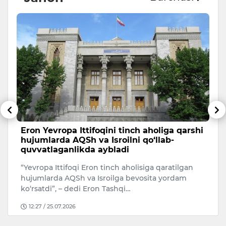
Eron Yevropa Ittifoqini tinch aholiga qarshi
T
hujumlarda AQSh va Isroilni qo‘llab-
a
quvvatlaganlikda aybladi
A
“Yevropa Ittifoqi Eron tinch aholisiga qaratilgan
Uk
hujumlarda AQSh va Isroilga bevosita yordam
ko‘rsatdi”, – dedi Eron Tashqi…
12:27 / 25.07.2026