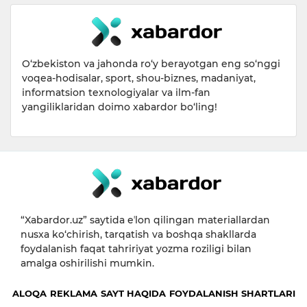
O‘zbekiston va jahonda ro‘y berayotgan eng so‘nggi
voqea-hodisalar, sport, shou-biznes, madaniyat,
informatsion texnologiyalar va ilm-fan
yangiliklaridan doimo xabardor bo‘ling!
“Xabardor.uz” saytida eʼlon qilingan materiallardan
nusxa ko‘chirish, tarqatish va boshqa shakllarda
foydalanish faqat tahririyat yozma roziligi bilan
amalga oshirilishi mumkin.
ALOQA
REKLAMA
SAYT HAQIDA
FOYDALANISH SHARTLARI