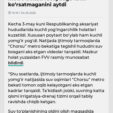
ko‘rsatmaganini aytdi
10:19 / 04.05.2026
Kecha 3-may kuni Respublikaning aksariyat
hududlarida kuchli yog‘ingarchilik holatlari
kuzatildi. Xususan poytaxt bo‘ylab ham kuchli
yomg‘ir yog‘di. Natijada ijtimoiy tarmoqlarda
“Chorsu” metro bekatiga tegishli hududni suv
bosgani aks etgan videolar tarqaldi. Mazkur
holat yuzasidan FVV rasmiy munosabat
bildirdi
.
“Shu soatlarda, ijtimoiy tarmoqlarda kuchli
yomg‘ir natijasida suv oqimlari “Chorsu” metro
bekati tomon oqib kelayotgani aks etgan
kadrlar tarqaldi. Ta’kidlash joizki, suvning katta
qismi irrigatsiya-drenaj tizimi orqali tabiiy
ravishda chiqib ketgan.
Suv to‘planishining oldini olish maqsadida