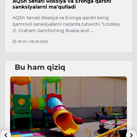
v
AQSh Senati Rossiya va Eronga qarshi
A
sanksiyalarni ma’qulladi
O‘
AQSh Senati Rossiya va Eronga qarshi keng
A
qamrovli sanksiyalarni nazarda tutuvchi “Lindsey
j
O. Graham Sanctioning Russia and …
09:20 / 08.08.2026
Bu ham qiziq