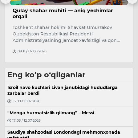
Qulay shahar muhiti — aniq yechimlar
H
orqali
i
a
Toshkent shahar hokimi Shavkat Umurzakov
H
O‘zbekiston Respublikasi Prezidenti
“T
Administratsiyasining jamoat xavfsizligi va qon…
Te
09:11 / 07.08.2026
Eng ko‘p o‘qilganlar
Isroil havo kuchlari Livan janubidagi hududlarga
zarbalar berdi
16:09 / 11.07.2026
“Menga hurmatsizlik qilmang” – Messi
17:03 / 12.07.2026
Saudiya shahzodasi Londondagi mehmonxonada
vafot etdi