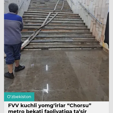
O‘zbekiston
FVV kuchli yomg‘irlar “Chorsu”
metro bekati faoliyatiga ta’sir