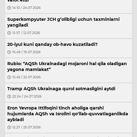
14:10 / 24.07.2026
Superkompyuter JCH g‘olibligi uchun taxminlarni
yangiladi
12:57 / 12.07.2026
20-iyul kuni qanday ob-havo kuzatiladi?
15:49 / 19.07.2026
Rubio: “AQSh Ukrainadagi mojaroni hal qila oladigan
yagona mamlakat”
15:45 / 22.07.2026
Tramp AQSh Ukrainaga qurol sotmasligini aytdi
22:24 / 24.07.2026
Eron Yevropa Ittifoqini tinch aholiga qarshi
hujumlarda AQSh va Isroilni qo‘llab-quvvatlaganlikda
aybladi
12:27 / 25.07.2026