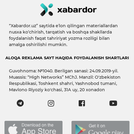
“Xabardor.uz” saytida eʼlon qilingan materiallardan
nusxa ko‘chirish, tarqatish va boshqa shakllarda
foydalanish faqat tahririyat yozma roziligi bilan
amalga oshirilishi mumkin.
ALOQA
REKLAMA
SAYT HAQIDA
FOYDALANISH SHARTLARI
Guvohnoma: №1040. Berilgan sanasi: 24.09.2019-yil.
Muassis: “High Networks” MChJ. Manzil: O'zbekiston
Respublikasi, Toshkent shahri, Yashnobod tumani,
Mavlono Riyoziy ko'chasi, 31А uy, 20 xonadon