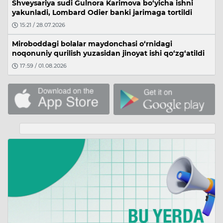
Shveysariya sudi Gulnora Karimova bo‘yicha ishni
yakunladi, Lombard Odier banki jarimaga tortildi
15:21 / 28.07.2026
Miroboddagi bolalar maydonchasi o‘rnidagi
noqonuniy qurilish yuzasidan jinoyat ishi qo‘zg‘atildi
17:59 / 01.08.2026