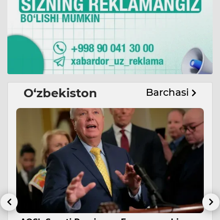
O‘zbekiston
Barchasi