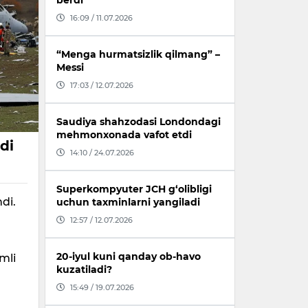
berdi
16:09 / 11.07.2026
“Menga hurmatsizlik qilmang” –
Messi
17:03 / 12.07.2026
Saudiya shahzodasi Londondagi
mehmonxonada vafot etdi
di
14:10 / 24.07.2026
Superkompyuter JCH g‘olibligi
di.
uchun taxminlarni yangiladi
12:57 / 12.07.2026
20-iyul kuni qanday ob-havo
mli
kuzatiladi?
15:49 / 19.07.2026