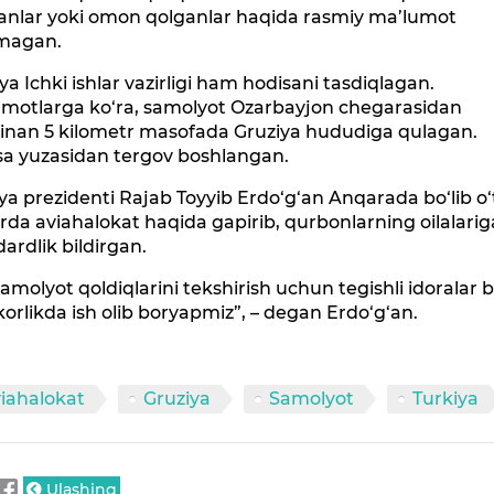
ganlar yoki omon qolganlar haqida rasmiy ma’lumot
lmagan.
ya Ichki ishlar vazirligi ham hodisani tasdiqlagan.
umotlarga ko‘ra, samolyot Ozarbayjon chegarasidan
inan 5 kilometr masofada Gruziya hududiga qulagan.
sa yuzasidan tergov boshlangan.
ya prezidenti Rajab Toyyib Erdo‘g‘an Anqarada bo‘lib o
rda aviahalokat haqida gapirib, qurbonlarning oilalarig
rdlik bildirgan.
samolyot qoldiqlarini tekshirish uchun tegishli idoralar b
rlikda ish olib boryapmiz”, – degan Erdo‘g‘an.
iahalokat
Gruziya
Samolyot
Turkiya
Ulashing