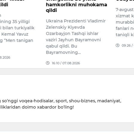
ikni muhokama
7-avgust kuni O‘zbekistonda
8 AVGU
xizmat ko‘rsatgan yoshlar
PROGNOZ
ezidenti Vladimir
murabbiysi, san’atshunoslik
dan 8 av
Kiyevda
fanlari nomzodi, professor,
16:45 /
Tashqi ishlar
taniqli kinoak…
hun Bayramovni
09:26 / 08.08.2026
. Bu
ing…
08.2026
so‘nggi voqea-hodisalar, sport, shou-biznes, madaniyat,
iliklaridan doimo xabardor bo‘ling!