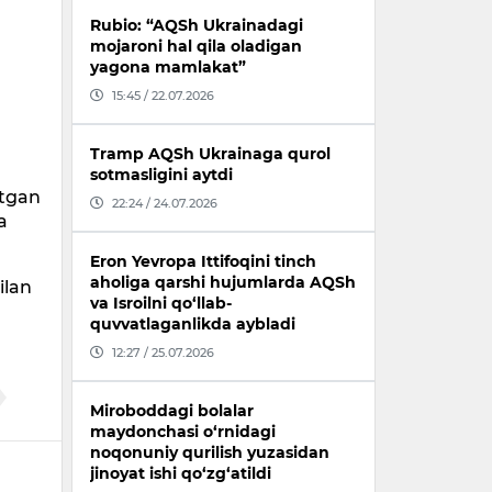
Rubio: “AQSh Ukrainadagi
mojaroni hal qila oladigan
yagona mamlakat”
15:45 / 22.07.2026
Tramp AQSh Ukrainaga qurol
sotmasligini aytdi
‘tgan
22:24 / 24.07.2026
a
Eron Yevropa Ittifoqini tinch
aholiga qarshi hujumlarda AQSh
ilan
va Isroilni qo‘llab-
quvvatlaganlikda aybladi
12:27 / 25.07.2026
Miroboddagi bolalar
maydonchasi o‘rnidagi
noqonuniy qurilish yuzasidan
jinoyat ishi qo‘zg‘atildi