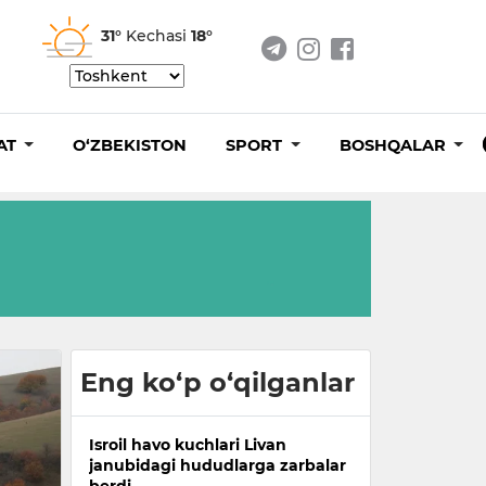
31°
Kechasi
18°
AT
O‘ZBEKISTON
SPORT
BOSHQALAR
Eng ko‘p o‘qilganlar
Isroil havo kuchlari Livan
janubidagi hududlarga zarbalar