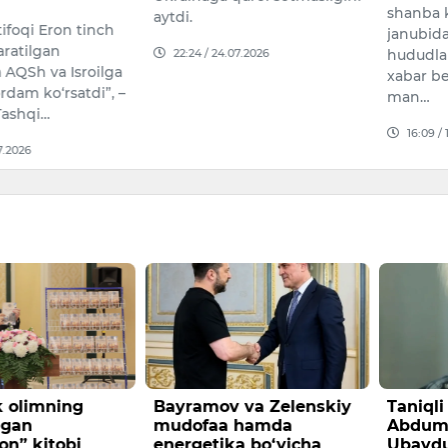
shanba kuni Livan
bo‘lgan
janubidagi bir nechta
yoshi a
07.2026
hududlarga zarba berdi, deb
yoshgac
xabar berdi Livan harbiy
14:56 /
man…
16:09 / 11.07.2026
 va Zelenskiy
Taniqli aktyor
Bugun,
 hamda
Abdumannon
qanday
a bo‘yicha
Ubaydullayev vafot etdi
kuzatil