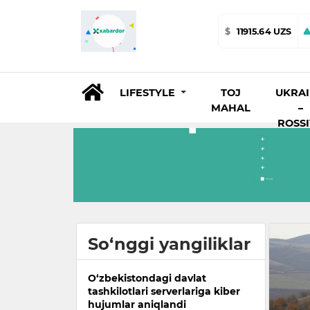
$
11915.64 UZS
LIFESTYLE
TOJ
UKRA
MAHAL
–
ROSS
So‘nggi yangiliklar
O‘zbekistondagi davlat
tashkilotlari serverlariga kiber
hujumlar aniqlandi