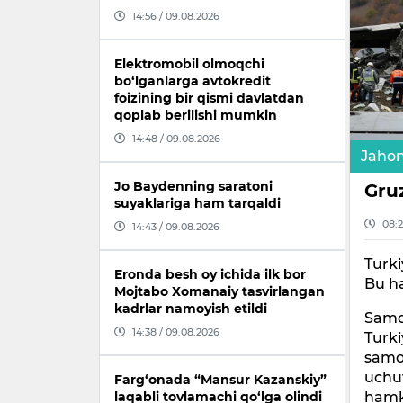
14:56 / 09.08.2026
Elektromobil olmoqchi
bo‘lganlarga avtokredit
foizining bir qismi davlatdan
qoplab berilishi mumkin
14:48 / 09.08.2026
Jaho
Jo Baydenning saratoni
Gru
suyaklariga ham tarqaldi
08:2
14:43 / 09.08.2026
Turki
Eronda besh oy ichida ilk bor
Bu h
Mojtabo Xomanaiy tasvirlangan
kadrlar namoyish etildi
Samo
14:38 / 09.08.2026
Turki
samol
uchuv
Farg‘onada “Mansur Kazanskiy”
hamko
laqabli tovlamachi qo‘lga olindi