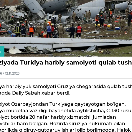
n
ziyada Turkiya harbiy samolyoti qulab tush
6 / 12.11.2025
ya harbiy yuk samolyoti Gruziya chegarasida qulab tush
aqda Daily Sabah xabar berdi.
lyot Ozarbayjondan Turkiyaga qaytayotgan bo‘lgan.
ya mudofaa vazirligi bayonotida aytilishicha, C-130 rusu
yot bortida 20 nafar harbiy xizmatchi, jumladan
chilar ham bo‘lgan. Hozirda Gruziya hukumati bilan
rlikda qidiruv-qutqaruv ishlari olib borilmoqda. Halok