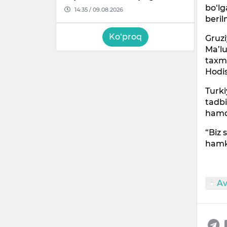
bo‘l
14:35 / 09.08.2026
beri
Ko‘proq
Gruzi
Ma’l
taxm
Hodi
Turki
tadbi
hamda
“Biz 
hamko
Av