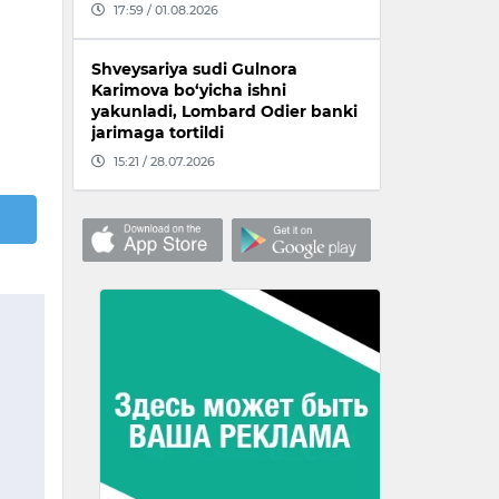
17:59 / 01.08.2026
Shveysariya sudi Gulnora
Karimova bo‘yicha ishni
yakunladi, Lombard Odier banki
jarimaga tortildi
15:21 / 28.07.2026