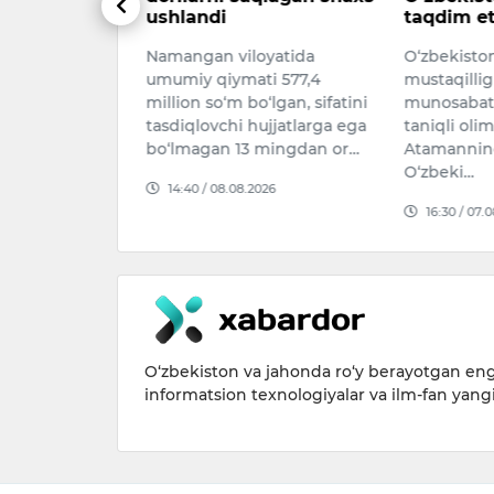
taqdim etildi
hamkorl
qildi
oyatida
O‘zbekiston
Ukraina Pr
ti 577,4
mustaqilligining 35 yilligi
Zelenskiy 
‘lgan, sifatini
munosabati bilan turkiyalik
Ozarbayjon 
ujjatlarga ega
taniqli olim Kemal Yavuz
vaziri Jay
 mingdan or…
Atamanning “Men tanigan
qabul qildi
O‘zbeki…
026
Bayramovn
16:30 / 07.08.2026
16:10 / 07.
O‘zbekiston va jahonda ro‘y berayotgan eng 
informatsion texnologiyalar va ilm-fan yang