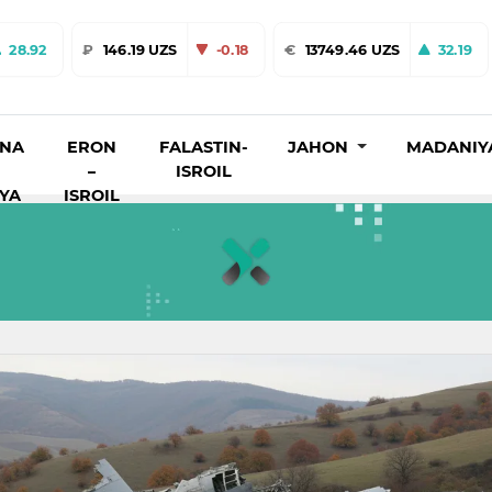
28.92
₽
146.19 UZS
-0.18
€
13749.46 UZS
32.19
INA
ERON
FALASTIN-
JAHON
MADANIY
–
ISROIL
IYA
ISROIL