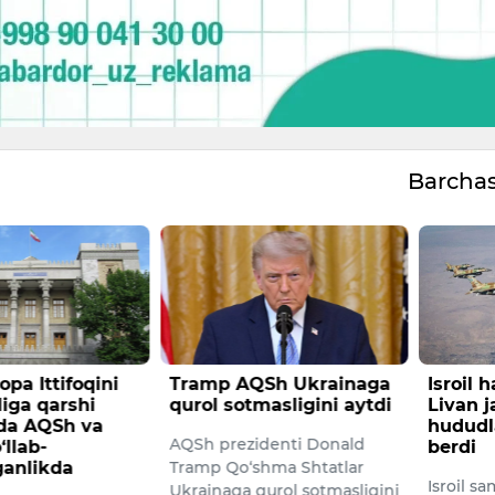
Barcha
Sh Ukrainaga
Isroil havo kuchlari
AQShda
masligini aytdi
Livan janubidagi
anomal
hududlarga zarbalar
bo‘ldi
denti Donald
berdi
O‘limlar
hma Shtatlar
Isroil samolyotlari 11-iyul
payshan
qurol sotmasligini