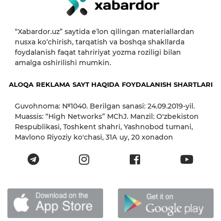
“Xabardor.uz” saytida eʼlon qilingan materiallardan
nusxa ko‘chirish, tarqatish va boshqa shakllarda
foydalanish faqat tahririyat yozma roziligi bilan
amalga oshirilishi mumkin.
ALOQA
REKLAMA
SAYT HAQIDA
FOYDALANISH SHARTLARI
Guvohnoma: №1040. Berilgan sanasi: 24.09.2019-yil.
Muassis: “High Networks” MChJ. Manzil: O'zbekiston
Respublikasi, Toshkent shahri, Yashnobod tumani,
Mavlono Riyoziy ko'chasi, 31А uy, 20 xonadon