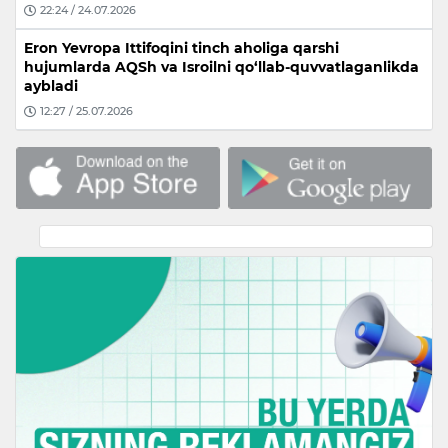
22:24 / 24.07.2026
Eron Yevropa Ittifoqini tinch aholiga qarshi
hujumlarda AQSh va Isroilni qo‘llab-quvvatlaganlikda
aybladi
12:27 / 25.07.2026