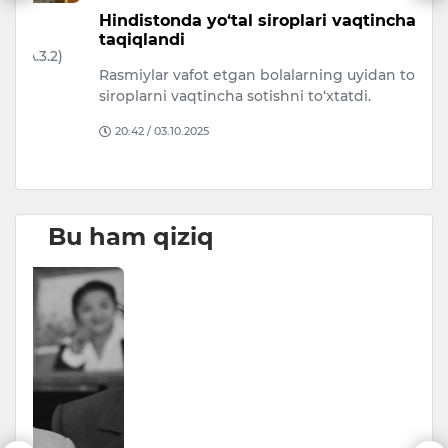
Hindistonda yo‘tal siroplari vaqtincha
O
taqiqlandi
L
)
Rasmiylar vafot etgan bolalarning uyidan topilgan
T
siroplarni vaqtincha sotishni to‘xtatdi.
m
20:42 / 03.10.2025
Bu ham qiziq