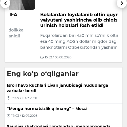
Bolalardan foydalanib oltin quyma va
O
valyutani yashirincha olib chiqishga
t
urinish holatlari fosh etildi
b
Fuqarolardan biri 450 mln so‘mlik oltinni, boshqasi
Qi
esa 40 ming AQSh dollar miqdoridagi
to
banknotlarni O‘zbekistondan yashirin…
re
15:52 / 05.08.2026
Eng ko‘p o‘qilganlar
Isroil havo kuchlari Livan janubidagi hududlarga
zarbalar berdi
16:09 / 11.07.2026
“Menga hurmatsizlik qilmang” – Messi
17:03 / 12.07.2026
Saudiya shahzodasi Londondagi mehmonxonada