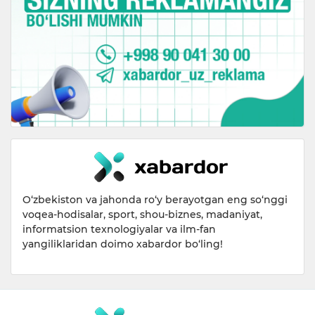
O‘zbekiston va jahonda ro‘y berayotgan eng so‘nggi
voqea-hodisalar, sport, shou-biznes, madaniyat,
informatsion texnologiyalar va ilm-fan
yangiliklaridan doimo xabardor bo‘ling!