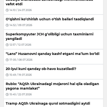
vafot etdi
14:10 / 24.07.2026
O‘qishni ko‘chirish uchun o‘tish ballari tasdiqlandi
14:52 / 09.07.2026
Superkompyuter JCH g‘olibligi uchun taxminlarni
yangiladi
12:57 / 12.07.2026
“Lans” Husanovni qanday kashf etgani ma’lum bo‘ldi
17:05 / 08.07.2026
20-iyul kuni qanday ob-havo kuzatiladi?
15:49 / 19.07.2026
Rubio: “AQSh Ukrainadagi mojaroni hal qila oladigan
yagona mamlakat”
15:45 / 22.07.2026
Tramp AQSh Ukrainaga qurol sotmasligini aytdi