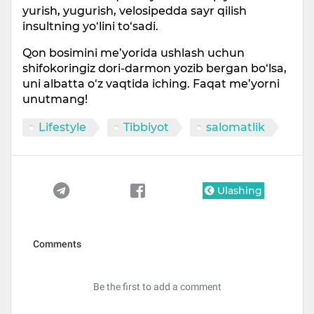
yurish, yugurish, velosipedda sayr qilish
insultning yo‘lini to‘sadi.
Qon bosimini me’yorida ushlash uchun
shifokoringiz dori-darmon yozib bergan bo‘lsa,
uni albatta o‘z vaqtida iching. Faqat me’yorni
unutmang!
Lifestyle
Tibbiyot
salomatlik
Ulashing