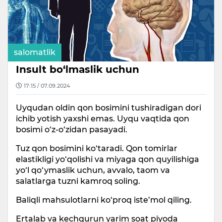
salomatlik
Insult bo‘lmaslik uchun
17:15 / 07.09.2024
Uyqudan oldin qon bosimini tushiradigan dori
ichib yotish yaxshi emas. Uyqu vaqtida qon
bosimi o‘z-o‘zidan pasayadi.
Tuz qon bosimini ko‘taradi. Qon tomirlar
elastikligi yo‘qolishi va miyaga qon quyilishiga
yo‘l qo‘ymaslik uchun, avvalo, taom va
salatlarga tuzni kamroq soling.
Baliqli mahsulotlarni ko‘proq iste’mol qiling.
Ertalab va kechqurun yarim soat piyoda