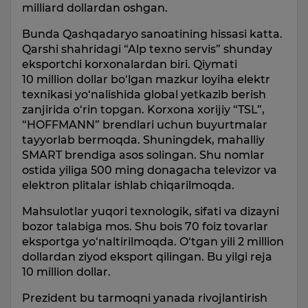
milliard dollardan oshgan.
Bunda Qashqadaryo sanoatining hissasi katta.
Qarshi shahridagi “Alp texno servis” shunday
eksportchi korxonalardan biri. Qiymati
10 million dollar bo‘lgan mazkur loyiha elektr
texnikasi yo‘nalishida global yetkazib berish
zanjirida o‘rin topgan. Korxona xorijiy “TSL”,
“HOFFMANN” brendlari uchun buyurtmalar
tayyorlab bermoqda. Shuningdek, mahalliy
SMART brendiga asos solingan. Shu nomlar
ostida yiliga 500 ming donagacha televizor va
elektron plitalar ishlab chiqarilmoqda.
Mahsulotlar yuqori texnologik, sifati va dizayni
bozor talabiga mos. Shu bois 70 foiz tovarlar
eksportga yo‘naltirilmoqda. O‘tgan yili 2 million
dollardan ziyod eksport qilingan. Bu yilgi reja
10 million dollar.
Prezident bu tarmoqni yanada rivojlantirish