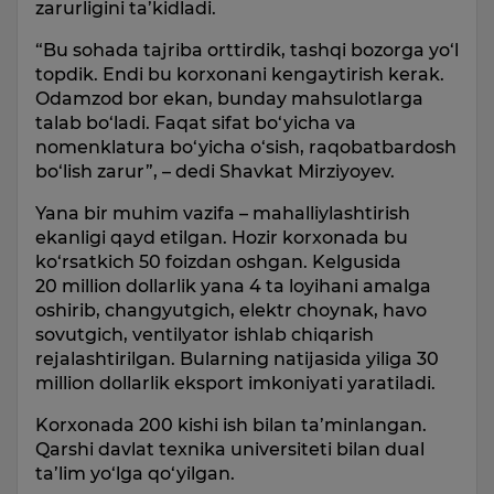
zarurligini ta’kidladi.
“Bu sohada tajriba orttirdik, tashqi bozorga yo‘l
topdik. Endi bu korxonani kengaytirish kerak.
Odamzod bor ekan, bunday mahsulotlarga
talab bo‘ladi. Faqat sifat bo‘yicha va
nomenklatura bo‘yicha o‘sish, raqobatbardosh
bo‘lish zarur”, – dedi Shavkat Mirziyoyev.
Yana bir muhim vazifa – mahalliylashtirish
ekanligi qayd etilgan. Hozir korxonada bu
ko‘rsatkich 50 foizdan oshgan. Kelgusida
20 million dollarlik yana 4 ta loyihani amalga
oshirib, changyutgich, elektr choynak, havo
sovutgich, ventilyator ishlab chiqarish
rejalashtirilgan. Bularning natijasida yiliga 30
million dollarlik eksport imkoniyati yaratiladi.
Korxonada 200 kishi ish bilan ta’minlangan.
Qarshi davlat texnika universiteti bilan dual
ta’lim yo‘lga qo‘yilgan.