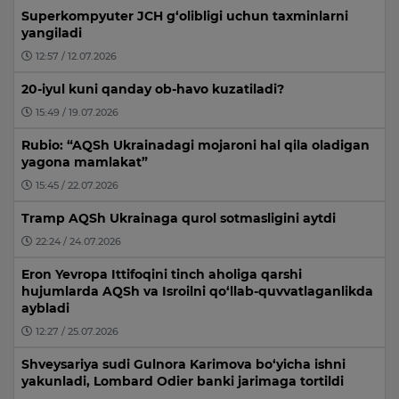
Superkompyuter JCH g‘olibligi uchun taxminlarni
yangiladi
12:57 / 12.07.2026
20-iyul kuni qanday ob-havo kuzatiladi?
15:49 / 19.07.2026
Rubio: “AQSh Ukrainadagi mojaroni hal qila oladigan
yagona mamlakat”
15:45 / 22.07.2026
Tramp AQSh Ukrainaga qurol sotmasligini aytdi
22:24 / 24.07.2026
Eron Yevropa Ittifoqini tinch aholiga qarshi
hujumlarda AQSh va Isroilni qo‘llab-quvvatlaganlikda
aybladi
12:27 / 25.07.2026
Shveysariya sudi Gulnora Karimova bo‘yicha ishni
yakunladi, Lombard Odier banki jarimaga tortildi