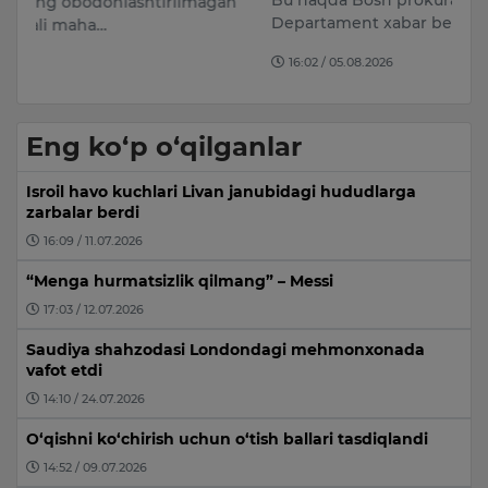
Bu haqda Bosh prokuratura huzuridagi
an
Departament xabar bermoqda.
16:02 / 05.08.2026
Eng ko‘p o‘qilganlar
Isroil havo kuchlari Livan janubidagi hududlarga
zarbalar berdi
16:09 / 11.07.2026
“Menga hurmatsizlik qilmang” – Messi
17:03 / 12.07.2026
Saudiya shahzodasi Londondagi mehmonxonada
vafot etdi
14:10 / 24.07.2026
O‘qishni ko‘chirish uchun o‘tish ballari tasdiqlandi
14:52 / 09.07.2026