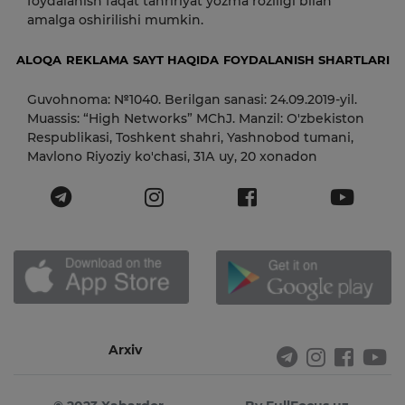
foydalanish faqat tahririyat yozma roziligi bilan
amalga oshirilishi mumkin.
ALOQA
REKLAMA
SAYT HAQIDA
FOYDALANISH SHARTLARI
Guvohnoma: №1040. Berilgan sanasi: 24.09.2019-yil.
Muassis: “High Networks” MChJ. Manzil: O'zbekiston
Respublikasi, Toshkent shahri, Yashnobod tumani,
Mavlono Riyoziy ko'chasi, 31А uy, 20 xonadon
Arxiv