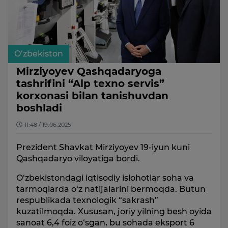
O‘zbekiston
Mirziyoyev Qashqadaryoga
tashrifini “Alp texno servis”
korxonasi bilan tanishuvdan
boshladi
11:48 / 19.06.2025
Prezident Shavkat Mirziyoyev 19-iyun kuni
Qashqadaryo viloyatiga bordi.
O‘zbekistondagi iqtisodiy islohotlar soha va
tarmoqlarda o‘z natijalarini bermoqda. Butun
respublikada texnologik “sakrash”
kuzatilmoqda. Xususan, joriy yilning besh oyida
sanoat 6,4 foiz o‘sgan, bu sohada eksport 6