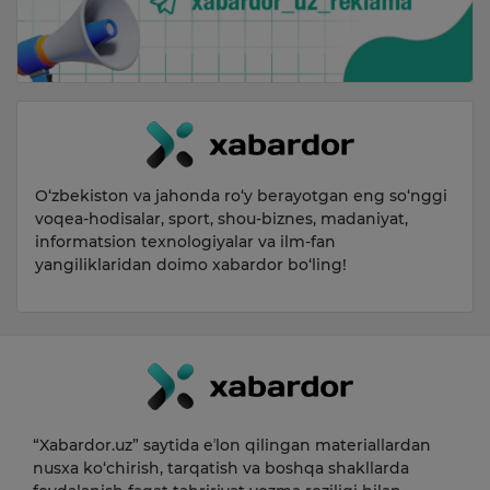
O‘zbekiston va jahonda ro‘y berayotgan eng so‘nggi
voqea-hodisalar, sport, shou-biznes, madaniyat,
informatsion texnologiyalar va ilm-fan
yangiliklaridan doimo xabardor bo‘ling!
“Xabardor.uz” saytida eʼlon qilingan materiallardan
nusxa ko‘chirish, tarqatish va boshqa shakllarda