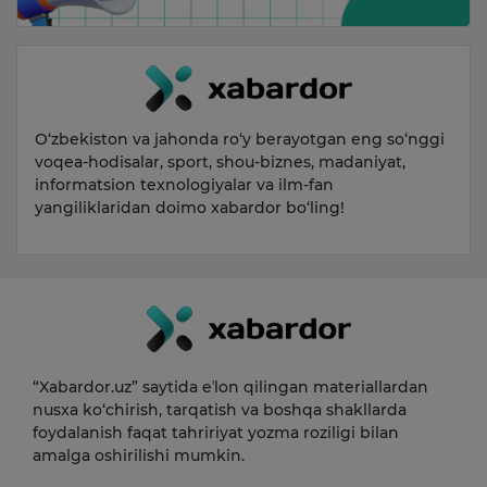
O‘zbekiston va jahonda ro‘y berayotgan eng so‘nggi
voqea-hodisalar, sport, shou-biznes, madaniyat,
informatsion texnologiyalar va ilm-fan
yangiliklaridan doimo xabardor bo‘ling!
“Xabardor.uz” saytida eʼlon qilingan materiallardan
nusxa ko‘chirish, tarqatish va boshqa shakllarda
foydalanish faqat tahririyat yozma roziligi bilan
amalga oshirilishi mumkin.