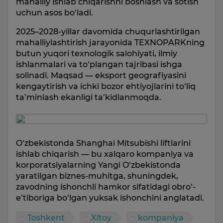
mahalliy ishlab chiqarishni boshlash va sotish
uchun asos bo‘ladi.
2025–2028-yillar davomida chuqurlashtirilgan
mahalliylashtirish jarayonida TEXNOPARKning
butun yuqori texnologik salohiyati, ilmiy
ishlanmalari va to‘plangan tajribasi ishga
solinadi. Maqsad — eksport geografiyasini
kengaytirish va ichki bozor ehtiyojlarini to‘liq
ta’minlash ekanligi ta’kidlanmoqda.
O‘zbekistonda Shanghai Mitsubishi liftlarini
ishlab chiqarish — bu xalqaro kompaniya va
korporatsiyalarning Yangi O‘zbekistonda
yaratilgan biznes-muhitga, shuningdek,
zavodning ishonchli hamkor sifatidagi obro‘-
e’tiboriga bo‘lgan yuksak ishonchini anglatadi.
Toshkent
Xitoy
kompaniya