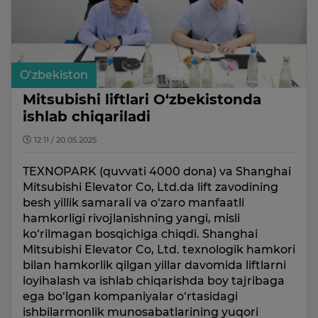
O‘zbekiston
Mitsubishi liftlari O‘zbekistonda
ishlab chiqariladi
12:11 / 20.05.2025
TEXNOPARK (quvvati 4000 dona) va Shanghai
Mitsubishi Elevator Co, Ltd.da lift zavodining
besh yillik samarali va o‘zaro manfaatli
hamkorligi rivojlanishning yangi, misli
ko‘rilmagan bosqichiga chiqdi. Shanghai
Mitsubishi Elevator Co, Ltd. texnologik hamkori
bilan hamkorlik qilgan yillar davomida liftlarni
loyihalash va ishlab chiqarishda boy tajribaga
ega bo‘lgan kompaniyalar o‘rtasidagi
ishbilarmonlik munosabatlarining yuqori