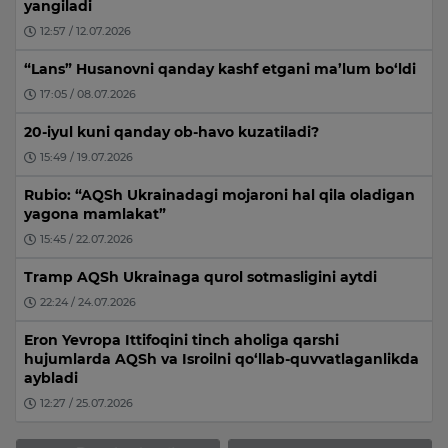
yangiladi
12:57 / 12.07.2026
“Lans” Husanovni qanday kashf etgani ma’lum bo‘ldi
17:05 / 08.07.2026
20-iyul kuni qanday ob-havo kuzatiladi?
15:49 / 19.07.2026
Rubio: “AQSh Ukrainadagi mojaroni hal qila oladigan
yagona mamlakat”
15:45 / 22.07.2026
Tramp AQSh Ukrainaga qurol sotmasligini aytdi
22:24 / 24.07.2026
Eron Yevropa Ittifoqini tinch aholiga qarshi
hujumlarda AQSh va Isroilni qo‘llab-quvvatlaganlikda
aybladi
12:27 / 25.07.2026