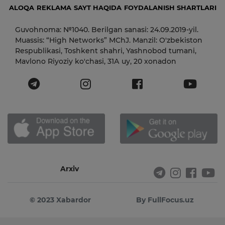
ALOQA
REKLAMA
SAYT HAQIDA
FOYDALANISH SHARTLARI
Guvohnoma: №1040. Berilgan sanasi: 24.09.2019-yil.
Muassis: “High Networks” MChJ. Manzil: O'zbekiston
Respublikasi, Toshkent shahri, Yashnobod tumani,
Mavlono Riyoziy ko'chasi, 31А uy, 20 xonadon
Arxiv
© 2023 Xabardor
By FullFocus.uz