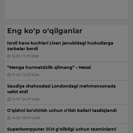
15:34 / 05.08.2026
Eng ko‘p o‘qilganlar
Isroil havo kuchlari Livan janubidagi hududlarga
zarbalar berdi
16:09 / 11.07.2026
“Menga hurmatsizlik qilmang” – Messi
17:03 / 12.07.2026
Saudiya shahzodasi Londondagi mehmonxonada
vafot etdi
14:10 / 24.07.2026
O‘qishni ko‘chirish uchun o‘tish ballari tasdiqlandi
14:52 / 09.07.2026
Superkompyuter JCH g‘olibligi uchun taxminlarni