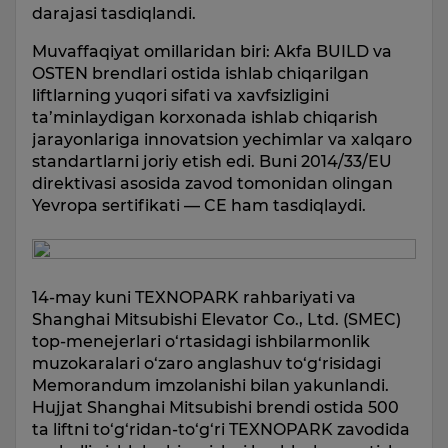
darajasi tasdiqlandi.
Muvaffaqiyat omillaridan biri: Akfa BUILD va
OSTEN brendlari ostida ishlab chiqarilgan
liftlarning yuqori sifati va xavfsizligini
ta’minlaydigan korxonada ishlab chiqarish
jarayonlariga innovatsion yechimlar va xalqaro
standartlarni joriy etish edi. Buni 2014/33/EU
direktivasi asosida zavod tomonidan olingan
Yevropa sertifikati — CE ham tasdiqlaydi.
14-may kuni TEXNOPARK rahbariyati va
Shanghai Mitsubishi Elevator Co., Ltd. (SMEC)
top-menejerlari o‘rtasidagi ishbilarmonlik
muzokaralari o‘zaro anglashuv to‘g‘risidagi
Memorandum imzolanishi bilan yakunlandi.
Hujjat Shanghai Mitsubishi brendi ostida 500
ta liftni to‘g‘ridan-to‘g‘ri TEXNOPARK zavodida