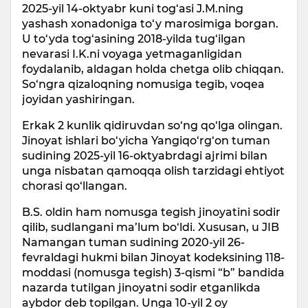
2025-yil 14-oktyabr kuni tog‘asi J.M.ning
yashash xonadoniga to‘y marosimiga borgan.
U to‘yda tog‘asining 2018-yilda tug‘ilgan
nevarasi I.K.ni voyaga yetmaganligidan
foydalanib, aldagan holda chetga olib chiqqan.
So‘ngra qizaloqning nomusiga tegib, voqea
joyidan yashiringan.
Erkak 2 kunlik qidiruvdan so‘ng qo‘lga olingan.
Jinoyat ishlari bo‘yicha Yangiqo‘rg‘on tuman
sudining 2025-yil 16-oktyabrdagi ajrimi bilan
unga nisbatan qamoqqa olish tarzidagi ehtiyot
chorasi qo‘llangan.
B.S. oldin ham nomusga tegish jinoyatini sodir
qilib, sudlangani ma’lum bo‘ldi. Xususan, u JIB
Namangan tuman sudining 2020-yil 26-
fevraldagi hukmi bilan Jinoyat kodeksining 118-
moddasi (nomusga tegish) 3-qismi “b” bandida
nazarda tutilgan jinoyatni sodir etganlikda
aybdor deb topilgan. Unga 10-yil 2 oy