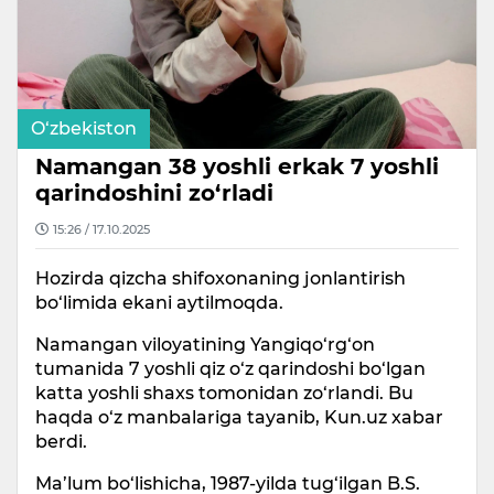
O‘zbekiston
Namangan 38 yoshli erkak 7 yoshli
qarindoshini zo‘rladi
15:26 / 17.10.2025
Hozirda qizcha shifoxonaning jonlantirish
bo‘limida ekani aytilmoqda.
Namangan viloyatining Yangiqo‘rg‘on
tumanida 7 yoshli qiz o‘z qarindoshi bo‘lgan
katta yoshli shaxs tomonidan zo‘rlandi. Bu
haqda o‘z manbalariga tayanib, Kun.uz xabar
berdi.
Ma’lum bo‘lishicha, 1987-yilda tug‘ilgan B.S.