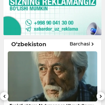
O‘zbekiston
Barchasi