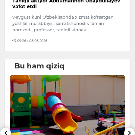
sh
Taniqli aktyor Abdumannon Ubaydullayev
A
vafot etdi
s
7-avgust kuni O‘zbekistonda xizmat ko‘rsatgan
A
i.
yoshlar murabbiysi, san’atshunoslik fanlari
qa
nomzodi, professor, taniqli kinoak…
O
09:26 / 08.08.2026
Bu ham qiziq