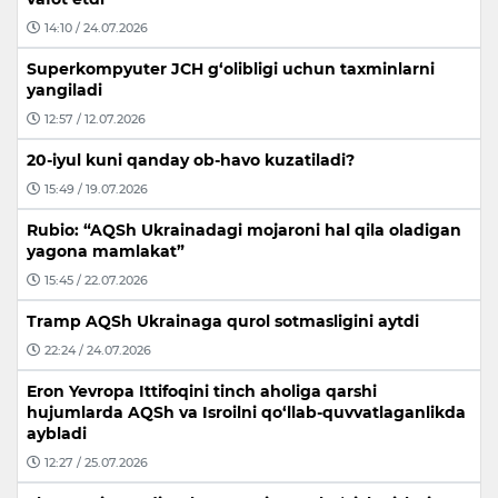
14:10 / 24.07.2026
Superkompyuter JCH g‘olibligi uchun taxminlarni
yangiladi
12:57 / 12.07.2026
20-iyul kuni qanday ob-havo kuzatiladi?
15:49 / 19.07.2026
Rubio: “AQSh Ukrainadagi mojaroni hal qila oladigan
yagona mamlakat”
15:45 / 22.07.2026
Tramp AQSh Ukrainaga qurol sotmasligini aytdi
22:24 / 24.07.2026
Eron Yevropa Ittifoqini tinch aholiga qarshi
hujumlarda AQSh va Isroilni qo‘llab-quvvatlaganlikda
aybladi
12:27 / 25.07.2026