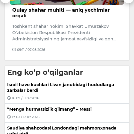
sh
Qulay shahar muhiti — aniq yechimlar
O
orqali
d
Toshkent shahar hokimi Shavkat Umurzakov
O‘
i.
O‘zbekiston Respublikasi Prezidenti
A
Administratsiyasining jamoat xavfsizligi va qon…
bu
09:11 / 07.08.2026
Eng ko‘p o‘qilganlar
Isroil havo kuchlari Livan janubidagi hududlarga
zarbalar berdi
16:09 / 11.07.2026
“Menga hurmatsizlik qilmang” – Messi
17:03 / 12.07.2026
Saudiya shahzodasi Londondagi mehmonxonada
vafot etdi