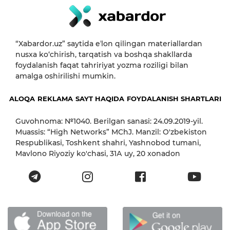
“Xabardor.uz” saytida eʼlon qilingan materiallardan
nusxa ko‘chirish, tarqatish va boshqa shakllarda
foydalanish faqat tahririyat yozma roziligi bilan
amalga oshirilishi mumkin.
ALOQA
REKLAMA
SAYT HAQIDA
FOYDALANISH SHARTLARI
Guvohnoma: №1040. Berilgan sanasi: 24.09.2019-yil.
Muassis: “High Networks” MChJ. Manzil: O'zbekiston
Respublikasi, Toshkent shahri, Yashnobod tumani,
Mavlono Riyoziy ko'chasi, 31А uy, 20 xonadon