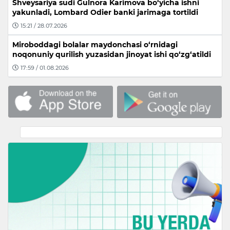
Shveysariya sudi Gulnora Karimova bo‘yicha ishni
yakunladi, Lombard Odier banki jarimaga tortildi
15:21 / 28.07.2026
Miroboddagi bolalar maydonchasi o‘rnidagi
noqonuniy qurilish yuzasidan jinoyat ishi qo‘zg‘atildi
17:59 / 01.08.2026