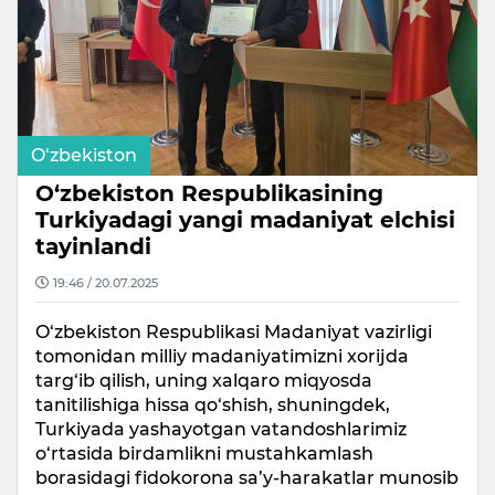
O‘zbekiston
O‘zbekiston Respublikasining
Turkiyadagi yangi madaniyat elchisi
tayinlandi
19:46 / 20.07.2025
O‘zbekiston Respublikasi Madaniyat vazirligi
tomonidan milliy madaniyatimizni xorijda
targ‘ib qilish, uning xalqaro miqyosda
tanitilishiga hissa qo‘shish, shuningdek,
Turkiyada yashayotgan vatandoshlarimiz
o‘rtasida birdamlikni mustahkamlash
borasidagi fidokorona sa’y-harakatlar munosib