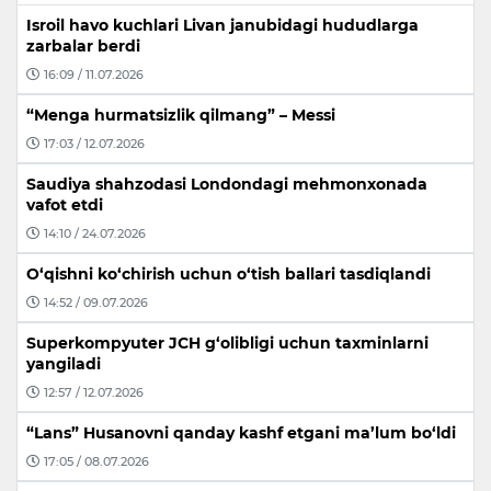
Isroil havo kuchlari Livan janubidagi hududlarga
zarbalar berdi
16:09 / 11.07.2026
“Menga hurmatsizlik qilmang” – Messi
17:03 / 12.07.2026
Saudiya shahzodasi Londondagi mehmonxonada
vafot etdi
14:10 / 24.07.2026
O‘qishni ko‘chirish uchun o‘tish ballari tasdiqlandi
14:52 / 09.07.2026
Superkompyuter JCH g‘olibligi uchun taxminlarni
yangiladi
12:57 / 12.07.2026
“Lans” Husanovni qanday kashf etgani ma’lum bo‘ldi
17:05 / 08.07.2026