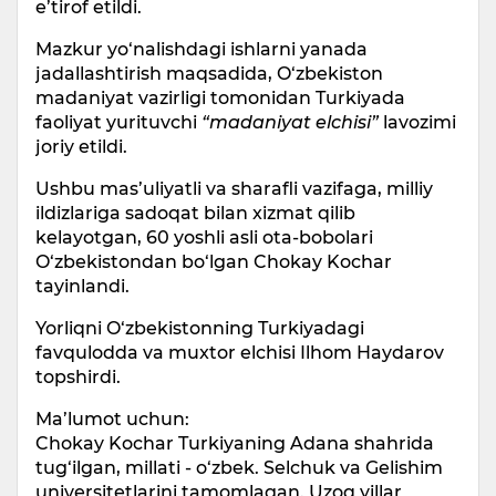
e’tirof etildi.
Mazkur yo‘nalishdagi ishlarni yanada
jadallashtirish maqsadida, O‘zbekiston
madaniyat vazirligi tomonidan Turkiyada
faoliyat yurituvchi
“madaniyat elchisi”
lavozimi
joriy etildi.
Ushbu mas’uliyatli va sharafli vazifaga, milliy
ildizlariga sadoqat bilan xizmat qilib
kelayotgan, 60 yoshli asli ota-bobolari
O‘zbekistondan bo‘lgan Chokay Kochar
tayinlandi.
Yorliqni O‘zbekistonning Turkiyadagi
favqulodda va muxtor elchisi Ilhom Haydarov
topshirdi.
Ma’lumot uchun:
Chokay Kochar Turkiyaning Adana shahrida
tug‘ilgan, millati - o‘zbek. Selchuk va Gelishim
universitetlarini tamomlagan. Uzoq yillar