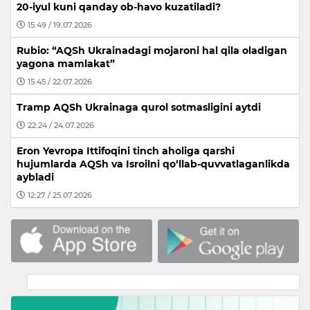
20-iyul kuni qanday ob-havo kuzatiladi?
15:49 / 19.07.2026
Rubio: “AQSh Ukrainadagi mojaroni hal qila oladigan
yagona mamlakat”
15:45 / 22.07.2026
Tramp AQSh Ukrainaga qurol sotmasligini aytdi
22:24 / 24.07.2026
Eron Yevropa Ittifoqini tinch aholiga qarshi
hujumlarda AQSh va Isroilni qo‘llab-quvvatlaganlikda
aybladi
12:27 / 25.07.2026