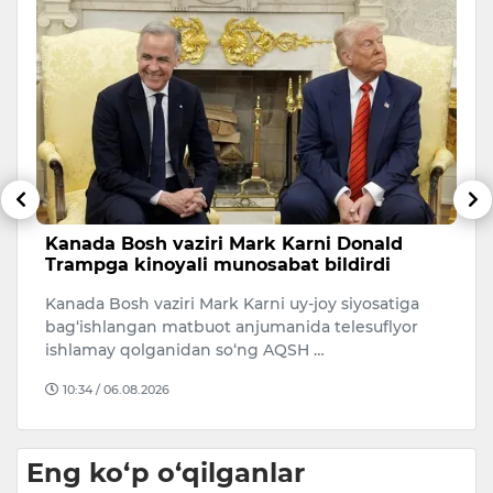
Kanada Bosh vaziri Mark Karni Donald
P
Trampga kinoyali munosabat bildirdi
a
r
20
Kanada Bosh vaziri Mark Karni uy-joy siyosatiga
Ro
bag‘ishlangan matbuot anjumanida telesuflyor
u
ishlamay qolganidan so‘ng AQSH …
Mu
10:34 / 06.08.2026
Eng ko‘p o‘qilganlar