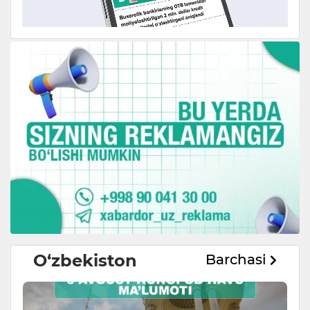
O‘zbekiston
Barchasi