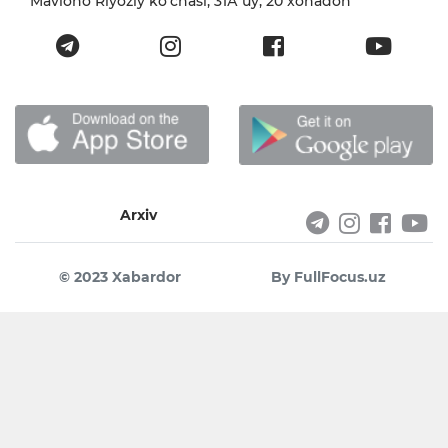
Mavlono Riyoziy ko'chasi, 31А uy, 20 xonadon
Arxiv
© 2023 Xabardor
By FullFocus.uz