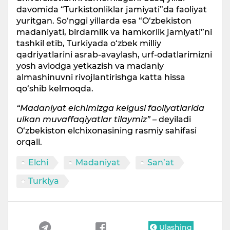
davomida “Turkistonliklar jamiyati”da faoliyat
yuritgan. So‘nggi yillarda esa “O‘zbekiston
madaniyati, birdamlik va hamkorlik jamiyati”ni
tashkil etib, Turkiyada o‘zbek milliy
qadriyatlarini asrab-avaylash, urf-odatlarimizni
yosh avlodga yetkazish va madaniy
almashinuvni rivojlantirishga katta hissa
qo‘shib kelmoqda.
“Madaniyat elchimizga kelgusi faoliyatlarida
ulkan muvaffaqiyatlar tilaymiz”
– deyiladi
O‘zbekiston elchixonasining rasmiy sahifasi
orqali.
Elchi
Madaniyat
San’at
Turkiya
Ulashing