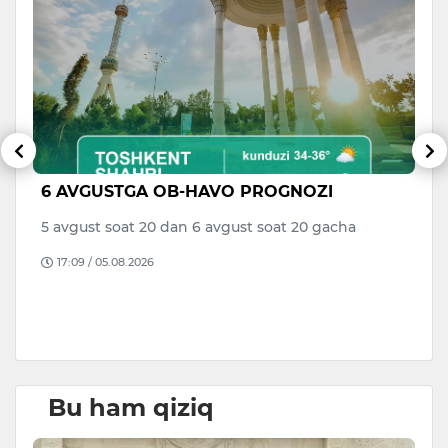
6 AVGUSTGA OB-HAVO PROGNOZI
V
di
a
5 avgust soat 20 dan 6 avgust soat 20 gacha
to
17:09 / 05.08.2026
B
D
Bu ham qiziq