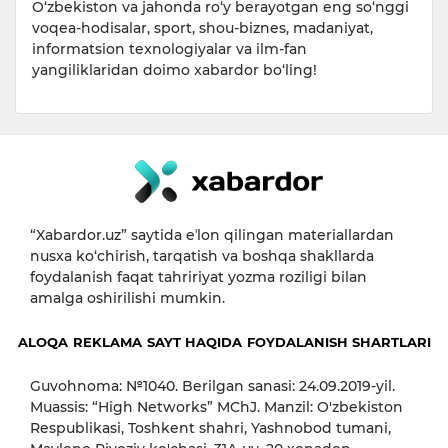
O‘zbekiston va jahonda ro‘y berayotgan eng so‘nggi
voqea-hodisalar, sport, shou-biznes, madaniyat,
informatsion texnologiyalar va ilm-fan
yangiliklaridan doimo xabardor bo‘ling!
“Xabardor.uz” saytida eʼlon qilingan materiallardan
nusxa ko‘chirish, tarqatish va boshqa shakllarda
foydalanish faqat tahririyat yozma roziligi bilan
amalga oshirilishi mumkin.
ALOQA
REKLAMA
SAYT HAQIDA
FOYDALANISH SHARTLARI
Guvohnoma: №1040. Berilgan sanasi: 24.09.2019-yil.
Muassis: “High Networks” MChJ. Manzil: O'zbekiston
Respublikasi, Toshkent shahri, Yashnobod tumani,