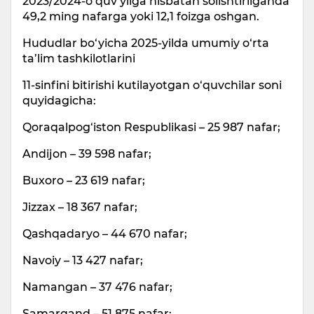
2023/2024-o‘quv yilga nisbatan solishtirilganda
49,2 ming nafarga yoki 12,1 foizga oshgan.
Hududlar bo‘yicha 2025-yilda umumiy o‘rta
ta’lim tashkilotlarini
11-sinfini bitirishi kutilayotgan o‘quvchilar soni
quyidagicha:
Qoraqalpog‘iston Respublikasi – 25 987 nafar;
Andijon – 39 598 nafar;
Buxoro – 23 619 nafar;
Jizzax – 18 367 nafar;
Qashqadaryo – 44 670 nafar;
Navoiy – 13 427 nafar;
Namangan – 37 476 nafar;
Samarqand – 51 875 nafar;