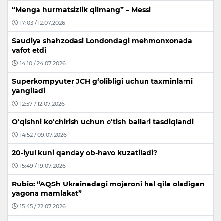
“Menga hurmatsizlik qilmang” – Messi
17:03 / 12.07.2026
Saudiya shahzodasi Londondagi mehmonxonada
vafot etdi
14:10 / 24.07.2026
Superkompyuter JCH g‘olibligi uchun taxminlarni
yangiladi
12:57 / 12.07.2026
O‘qishni ko‘chirish uchun o‘tish ballari tasdiqlandi
14:52 / 09.07.2026
20-iyul kuni qanday ob-havo kuzatiladi?
15:49 / 19.07.2026
Rubio: “AQSh Ukrainadagi mojaroni hal qila oladigan
yagona mamlakat”
15:45 / 22.07.2026