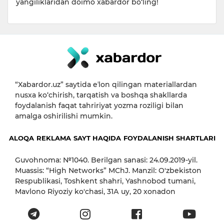
yangiliklaridan doimo xabardor bo‘ling!
“Xabardor.uz” saytida eʼlon qilingan materiallardan
nusxa ko‘chirish, tarqatish va boshqa shakllarda
foydalanish faqat tahririyat yozma roziligi bilan
amalga oshirilishi mumkin.
ALOQA
REKLAMA
SAYT HAQIDA
FOYDALANISH SHARTLARI
Guvohnoma: №1040. Berilgan sanasi: 24.09.2019-yil.
Muassis: “High Networks” MChJ. Manzil: O'zbekiston
Respublikasi, Toshkent shahri, Yashnobod tumani,
Mavlono Riyoziy ko'chasi, 31А uy, 20 xonadon