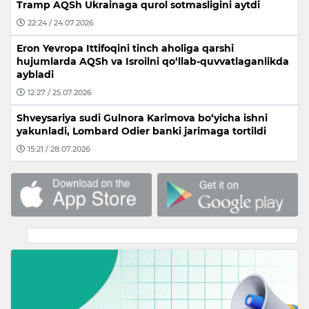
Tramp AQSh Ukrainaga qurol sotmasligini aytdi
22:24 / 24.07.2026
Eron Yevropa Ittifoqini tinch aholiga qarshi
hujumlarda AQSh va Isroilni qo‘llab-quvvatlaganlikda
aybladi
12:27 / 25.07.2026
Shveysariya sudi Gulnora Karimova bo‘yicha ishni
yakunladi, Lombard Odier banki jarimaga tortildi
15:21 / 28.07.2026