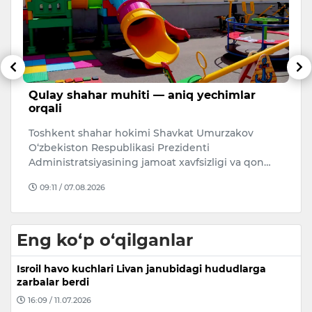
Qulay shahar muhiti — aniq yechimlar
B
orqali
e
m
Toshkent shahar hokimi Shavkat Umurzakov
Uk
O‘zbekiston Respublikasi Prezidenti
Oz
Administratsiyasining jamoat xavfsizligi va qon…
q
09:11 / 07.08.2026
Eng ko‘p o‘qilganlar
Isroil havo kuchlari Livan janubidagi hududlarga
zarbalar berdi
16:09 / 11.07.2026