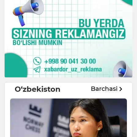
O‘zbekiston
Barchasi