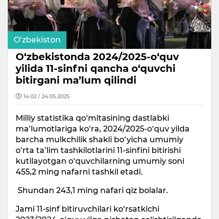
O‘zbekiston
O‘zbekistonda 2024/2025-o‘quv
yilida 11-sinfni qancha o‘quvchi
bitirgani ma’lum qilindi
14:02 / 24.05.2025
Milliy statistika qo‘mitasining dastlabki
ma’lumotlariga ko‘ra, 2024/2025-o‘quv yilda
barcha mulkchilik shakli bo‘yicha umumiy
o‘rta ta’lim tashkilotlarini 11-sinfini bitirishi
kutilayotgan o‘quvchilarning umumiy soni
455,2 ming nafarni tashkil etadi.
Shundan 243,1 ming nafari qiz bolalar.
Jami 11-sinf bitiruvchilari ko‘rsatkichi