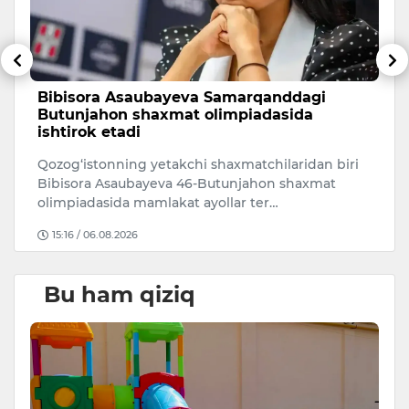
Bibisora Asaubayeva Samarqanddagi
O
Butunjahon shaxmat olimpiadasida
r
ishtirok etadi
O‘
Qozog‘istonning yetakchi shaxmatchilaridan biri
ri
Bibisora Asaubayeva 46-Butunjahon shaxmat
mi
olimpiadasida mamlakat ayollar ter…
15:16 / 06.08.2026
Bu ham qiziq