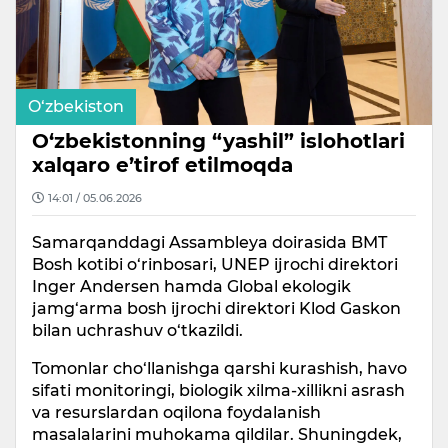
O‘zbekiston
O‘zbekistonning “yashil” islohotlari
xalqaro e’tirof etilmoqda
14:01 / 05.06.2026
Samarqanddagi Assambleya doirasida BMT
Bosh kotibi o‘rinbosari, UNEP ijrochi direktori
Inger Andersen hamda Global ekologik
jamg‘arma bosh ijrochi direktori Klod Gaskon
bilan uchrashuv o‘tkazildi.
Tomonlar cho‘llanishga qarshi kurashish, havo
sifati monitoringi, biologik xilma-xillikni asrash
va resurslardan oqilona foydalanish
masalalarini muhokama qildilar. Shuningdek,