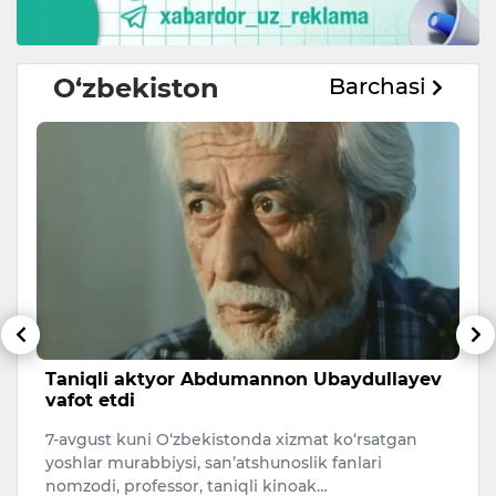
O‘zbekiston
Barchasi
sh
Taniqli aktyor Abdumannon Ubaydullayev
A
vafot etdi
s
7-avgust kuni O‘zbekistonda xizmat ko‘rsatgan
A
i.
yoshlar murabbiysi, san’atshunoslik fanlari
qa
nomzodi, professor, taniqli kinoak…
O