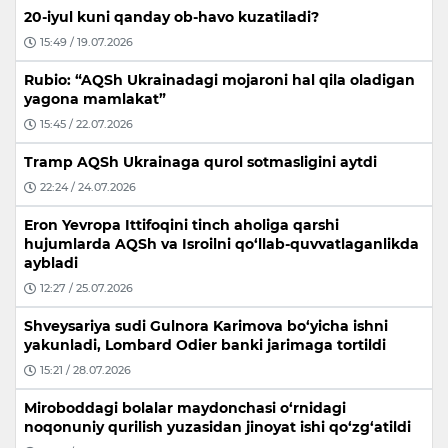
20-iyul kuni qanday ob-havo kuzatiladi?
15:49 / 19.07.2026
Rubio: “AQSh Ukrainadagi mojaroni hal qila oladigan
yagona mamlakat”
15:45 / 22.07.2026
Tramp AQSh Ukrainaga qurol sotmasligini aytdi
22:24 / 24.07.2026
Eron Yevropa Ittifoqini tinch aholiga qarshi
hujumlarda AQSh va Isroilni qo‘llab-quvvatlaganlikda
aybladi
12:27 / 25.07.2026
Shveysariya sudi Gulnora Karimova bo‘yicha ishni
yakunladi, Lombard Odier banki jarimaga tortildi
15:21 / 28.07.2026
Miroboddagi bolalar maydonchasi o‘rnidagi
noqonuniy qurilish yuzasidan jinoyat ishi qo‘zg‘atildi