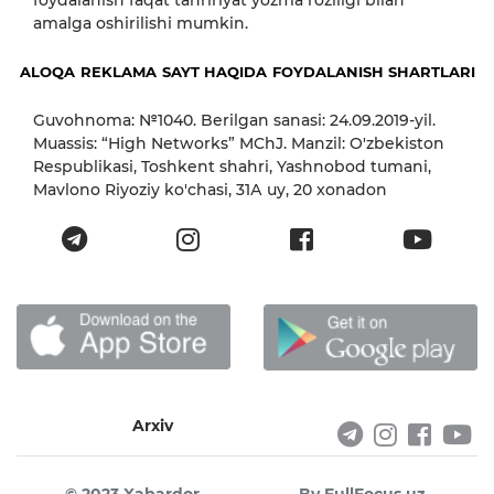
amalga oshirilishi mumkin.
ALOQA
REKLAMA
SAYT HAQIDA
FOYDALANISH SHARTLARI
Guvohnoma: №1040. Berilgan sanasi: 24.09.2019-yil.
Muassis: “High Networks” MChJ. Manzil: O'zbekiston
Respublikasi, Toshkent shahri, Yashnobod tumani,
Mavlono Riyoziy ko'chasi, 31А uy, 20 xonadon
Arxiv
© 2023 Xabardor
By FullFocus.uz