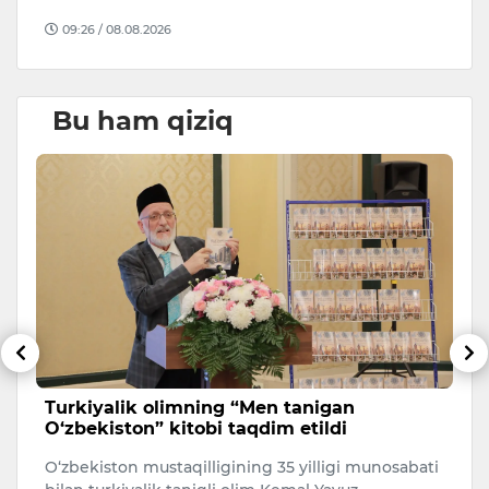
09:26 / 08.08.2026
Bu ham qiziq
Turkiyalik olimning “Men tanigan
N
O‘zbekiston” kitobi taqdim etildi
e
O‘zbekiston mustaqilligining 35 yilligi munosabati
Na