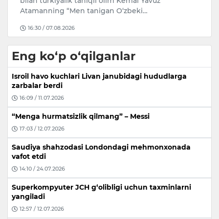
n
bilan turkiyalik taniqli olim Kemal Yavuz
e
Atamanning “Men tanigan O‘zbeki…
an
16:30 / 07.08.2026
Eng ko‘p o‘qilganlar
Isroil havo kuchlari Livan janubidagi hududlarga
zarbalar berdi
16:09 / 11.07.2026
“Menga hurmatsizlik qilmang” – Messi
17:03 / 12.07.2026
Saudiya shahzodasi Londondagi mehmonxonada
vafot etdi
14:10 / 24.07.2026
Superkompyuter JCH g‘olibligi uchun taxminlarni
yangiladi
12:57 / 12.07.2026