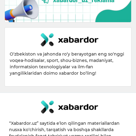
O‘zbekiston va jahonda ro‘y berayotgan eng so‘nggi
voqea-hodisalar, sport, shou-biznes, madaniyat,
informatsion texnologiyalar va ilm-fan
yangiliklaridan doimo xabardor bo‘ling!
“Xabardor.uz” saytida eʼlon qilingan materiallardan
nusxa ko‘chirish, tarqatish va boshqa shakllarda
foydalanish faqat tahririyat yozma roziligi bilan