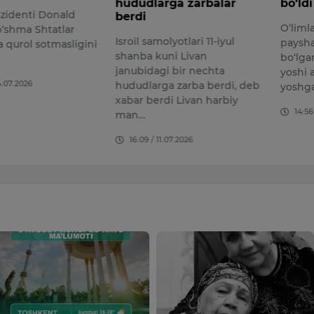
hududlarga zarbalar
bo‘ldi
denti Donald
berdi
O‘limlar
hma Shtatlar
Isroil samolyotlari 11-iyul
payshan
qurol sotmasligini
shanba kuni Livan
bo‘lgan
janubidagi bir nechta
yoshi a
07.2026
hududlarga zarba berdi, deb
yoshgac
xabar berdi Livan harbiy
14:56 /
man…
16:09 / 11.07.2026