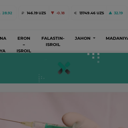
28.92
₽
146.19 UZS
-0.18
€
13749.46 UZS
32.19
INA
ERON
FALASTIN-
JAHON
MADANIY
–
ISROIL
IYA
ISROIL