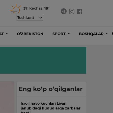
31°
Kechasi
18°
AT
O‘ZBEKISTON
SPORT
BOSHQALAR
Eng ko‘p o‘qilganlar
Isroil havo kuchlari Livan
janubidagi hududlarga zarbalar