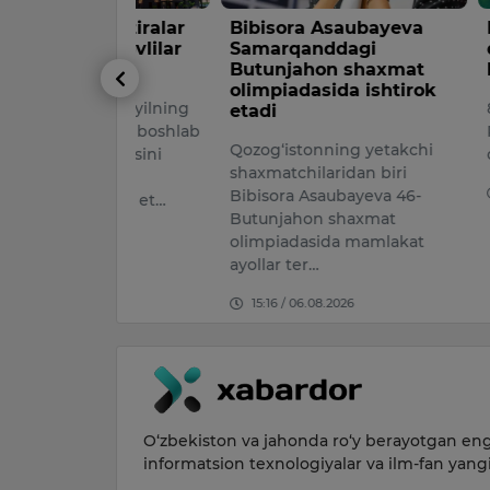
kvartiralar
Bibisora Asaubayeva
Bugun, 8
i, hovlilar
Samarqanddagi
qanday o
di
Butunjahon shaxmat
kuzatilad
olimpiadasida ishtirok
 2026-yilning
8 AVGUST
etadi
agidan boshlab
PROGNOZI7 
Qozog‘istonning yetakchi
i indeksini
dan 8 avgu
shaxmatchilaridan biri
 yangi
16:45 / 07.
Bibisora Asaubayeva 46-
i joriy et…
Butunjahon shaxmat
026
olimpiadasida mamlakat
ayollar ter…
15:16 / 06.08.2026
O‘zbekiston va jahonda ro‘y berayotgan eng 
informatsion texnologiyalar va ilm-fan yang