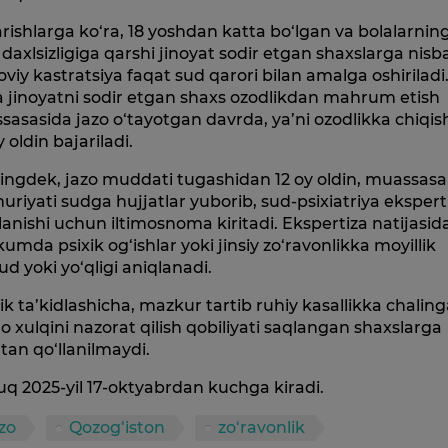
rishlarga ko‘ra, 18 yoshdan katta bo‘lgan va bolalarnin
y daxlsizligiga qarshi jinoyat sodir etgan shaxslarga nis
viy kastratsiya faqat sud qarori bilan amalga oshiriladi
 jinoyatni sodir etgan shaxs ozodlikdan mahrum etish
asasida jazo o‘tayotgan davrda, ya’ni ozodlikka chiqi
y oldin bajariladi.
ingdek, jazo muddati tugashidan 12 oy oldin, muassasa
riyati sudga hujjatlar yuborib, sud-psixiatriya ekspert
lanishi uchun iltimosnoma kiritadi. Ekspertiza natijasid
mda psixik og‘ishlar yoki jinsiy zo‘ravonlikka moyillik
d yoki yo‘qligi aniqlanadi.
lik ta’kidlashicha, mazkur tartib ruhiy kasallikka chaling
xulqini nazorat qilish qobiliyati saqlangan shaxslarga
tan qo‘llanilmaydi.
q 2025-yil 17-oktyabrdan kuchga kiradi.
zo
Qozog‘iston
zo‘ravonlik