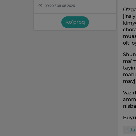
09:20 / 08.08.2026
O‘zga
jinsi
Ko‘proq
kimyo
chora
muass
olti o
Shun
ma’mu
tayin
mahku
mavju
Vazir
ammo 
nisba
Buyru
Ja