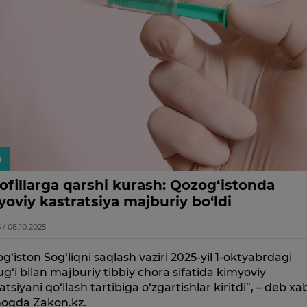
n
ofillarga qarshi kurash: Qozog‘istonda
oviy kastratsiya majburiy bo‘ldi
5 / 08.10.2025
g‘iston Sog‘liqni saqlash vaziri 2025-yil 1-oktyabrdagi
g‘i bilan majburiy tibbiy chora sifatida kimyoviy
atsiyani qo‘llash tartibiga o‘zgartishlar kiritdi”, – deb xa
oqda Zakon.kz.