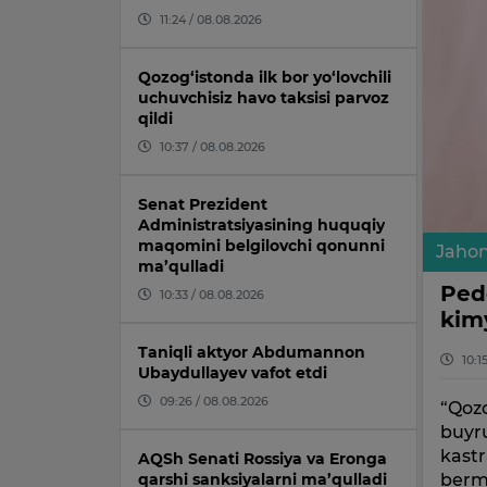
11:24 / 08.08.2026
Qozog‘istonda ilk bor yo‘lovchili
uchuvchisiz havo taksisi parvoz
qildi
10:37 / 08.08.2026
Senat Prezident
Administratsiyasining huquqiy
maqomini belgilovchi qonunni
Jaho
ma’qulladi
Ped
10:33 / 08.08.2026
kimy
Taniqli aktyor Abdumannon
10:1
Ubaydullayev vafot etdi
09:26 / 08.08.2026
“Qozo
buyru
kastr
AQSh Senati Rossiya va Eronga
qarshi sanksiyalarni ma’qulladi
berm