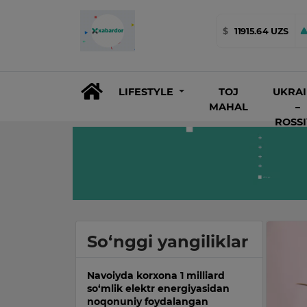
$
11915.64 UZS
LIFESTYLE
TOJ
UKRA
MAHAL
–
ROSS
So‘nggi yangiliklar
Navoiyda korxona 1 milliard
so‘mlik elektr energiyasidan
noqonuniy foydalangan