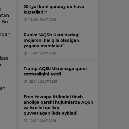
20-iyul kuni qanday ob-havo
g
kuzatiladi?
batan
15:49 / 19.07.2026
. Bu
shdan
Rubio: “AQSh Ukrainadagi
mojaroni hal qila oladigan
yagona mamlakat”
15:45 / 22.07.2026
izasi
a
Tramp AQSh Ukrainaga qurol
sotmasligini aytdi
22:24 / 24.07.2026
an,
Eron Yevropa Ittifoqini tinch
aholiga qarshi hujumlarda AQSh
va Isroilni qo‘llab-
quvvatlaganlikda aybladi
12:27 / 25.07.2026