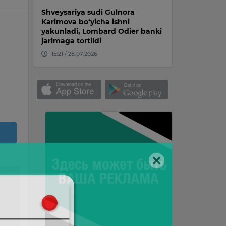
Shveysariya sudi Gulnora
Karimova bo‘yicha ishni
yakunladi, Lombard Odier banki
jarimaga tortildi
15:21 / 28.07.2026