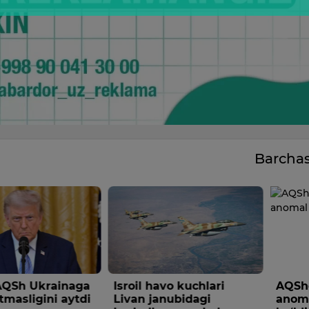
Barcha
Sh Ukrainaga
Isroil havo kuchlari
AQShda
masligini aytdi
Livan janubidagi
anomal