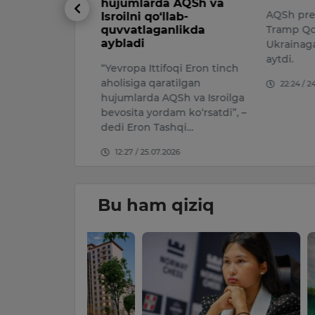
hujumlarda AQSh va
ng barchasi
AQSh prezi
Isroilni qo‘llab-
quvvatlaganlikda
Tramp Qo‘s
aybladi
Ukrainaga 
026
aytdi.
“Yevropa Ittifoqi Eron tinch
aholisiga qaratilgan
22:24 / 24.
hujumlarda AQSh va Isroilga
bevosita yordam ko‘rsatdi”, –
dedi Eron Tashqi…
12:27 / 25.07.2026
Bu ham qiziq