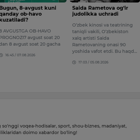
-avgust kuni
Saida Rametova og‘ir
O‘zbek
b-havo
judolikka uchradi
chorvac
i?
rivojla
O‘zbek kinosi va teatrining
million
GA OB-HAVO
taniqli vakili, O‘zbekiston
O‘zbekis
avgust soat 20
xalq artisti Saida
tarmog‘i
st soat 20 gacha
Rametovaning onasi 90
maqsadi
yoshida vafot etdi. Bu haqd…
08.2026
yillarda
17:03 / 05.08.2026
miqdori
09:19 /
so‘nggi voqea-hodisalar, sport, shou-biznes, madaniyat,
iliklaridan doimo xabardor bo‘ling!