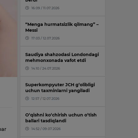
berdi
16:09 / 11.07.2026
“Menga hurmatsizlik qilmang” –
Messi
17:03 / 12.07.2026
Saudiya shahzodasi Londondagi
mehmonxonada vafot etdi
14:10 / 24.07.2026
Superkompyuter JCH g‘olibligi
uchun taxminlarni yangiladi
12:57 / 12.07.2026
O‘qishni ko‘chirish uchun o‘tish
ballari tasdiqlandi
bar
14:52 / 09.07.2026