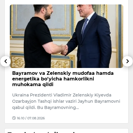
Bayramov va Zelenskiy mudofaa hamda
X
energetika bo‘yicha hamkorlikni
a
muhokama qildi
Xa
Ukraina Prezidenti Vladimir Zelenskiy Kiyevda
C
Ozarbayjon Tashqi ishlar vaziri Jayhun Bayramovni
h
qabul qildi. Bu Bayramovning…
16:10 / 07.08.2026