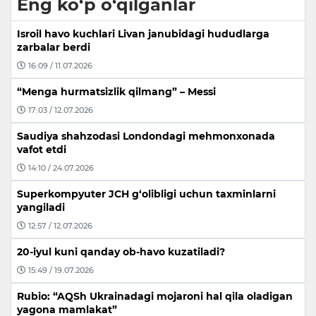
Eng ko‘p o‘qilganlar
Isroil havo kuchlari Livan janubidagi hududlarga
zarbalar berdi
16:09 / 11.07.2026
“Menga hurmatsizlik qilmang” – Messi
17:03 / 12.07.2026
Saudiya shahzodasi Londondagi mehmonxonada
vafot etdi
14:10 / 24.07.2026
Superkompyuter JCH g‘olibligi uchun taxminlarni
yangiladi
12:57 / 12.07.2026
20-iyul kuni qanday ob-havo kuzatiladi?
15:49 / 19.07.2026
Rubio: “AQSh Ukrainadagi mojaroni hal qila oladigan
yagona mamlakat”