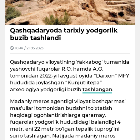
Qashqadaryoda tarixiy yodgorlik
buzib tashlandi
10:47 / 21.05.2023
Qashqadaryo viloyatining Yakkabog‘ tumanida
yashovchi fuqarolar R.O. hamda A.O.
tomonidan 2022-yil avgust oyida “Darxon” MFY
hududida joylashgan “Kunjutlitepa”
arxeologiya yodgorligi buzib
tashlangan
.
Madaniy meros agentligi viloyat boshqarmasi
mas’ullari tomonidan buzishni to‘xtatish
haqidagi ogohlantirishlarga qaramay,
fuqarolar yodgorlik hududidagi balandligi 4
metr, eni 22 metr bo‘lgan tepalik tuprog‘ini
surib tashlagan. Natijada madaniy meros