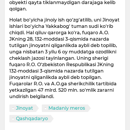
obyekti qayta tiklanmaydigan darajaga kelib
qolgan.
Holat bo‘yicha jinoiy ish qo‘zg‘atilib, uni Jinoyat
ishlari bo‘yicha Yakkabog‘ tuman sudi ko‘rib
chiqdi. Hal qiluv qarorga ko‘ra, fuqaro A.O.
JKning 28, 132-moddasi 3-qismida nazarda
tutilgan jinoyatni qilganlikda aybli deb topilib,
unga nisbatan 3 yilu 6 oy muddatga ozodlikni
cheklash jazosi tayinlangan. Uning sherigi
fuqaro R.O. O‘zbekiston Respublikasi JKning
132-moddasi 3-qismida nazarda tutilgan
jinoyatni qilganlikda aybli deb topilgan.
Fuqarolar R.O. va A.O.ga sherikchilik tartibida
yetkazilgan 47 mlrd. 520 mln. so‘mlik zararni
undirish belgilandi.
Jinoyat
Madaniy meros
Qashqadaryo