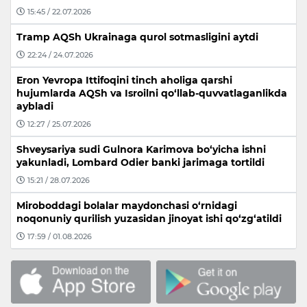
15:45 / 22.07.2026
Tramp AQSh Ukrainaga qurol sotmasligini aytdi
22:24 / 24.07.2026
Eron Yevropa Ittifoqini tinch aholiga qarshi
hujumlarda AQSh va Isroilni qo‘llab-quvvatlaganlikda
aybladi
12:27 / 25.07.2026
Shveysariya sudi Gulnora Karimova bo‘yicha ishni
yakunladi, Lombard Odier banki jarimaga tortildi
15:21 / 28.07.2026
Miroboddagi bolalar maydonchasi o‘rnidagi
noqonuniy qurilish yuzasidan jinoyat ishi qo‘zg‘atildi
17:59 / 01.08.2026