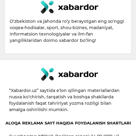
O‘zbekiston va jahonda ro‘y berayotgan eng so‘nggi
voqea-hodisalar, sport, shou-biznes, madaniyat,
informatsion texnologiyalar va ilm-fan
yangiliklaridan doimo xabardor bo‘ling!
“Xabardor.uz” saytida eʼlon qilingan materiallardan
nusxa ko‘chirish, tarqatish va boshqa shakllarda
foydalanish faqat tahririyat yozma roziligi bilan
amalga oshirilishi mumkin.
ALOQA
REKLAMA
SAYT HAQIDA
FOYDALANISH SHARTLARI