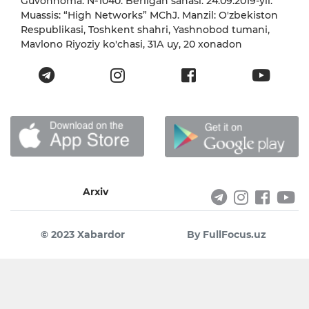
Guvohnoma: №1040. Berilgan sanasi: 24.09.2019-yil.
Muassis: “High Networks” MChJ. Manzil: O'zbekiston
Respublikasi, Toshkent shahri, Yashnobod tumani,
Mavlono Riyoziy ko'chasi, 31А uy, 20 xonadon
Arxiv
© 2023 Xabardor
By FullFocus.uz