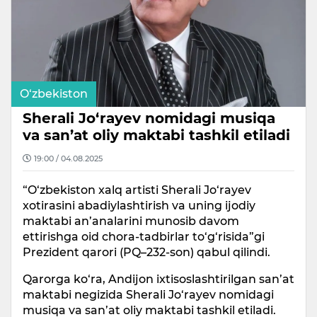
O‘zbekiston
Sherali Jo‘rayev nomidagi musiqa
va san’at oliy maktabi tashkil etiladi
19:00 / 04.08.2025
“O‘zbekiston xalq artisti Sherali Jo‘rayev
xotirasini abadiylashtirish va uning ijodiy
maktabi an’analarini munosib davom
ettirishga oid chora-tadbirlar to‘g‘risida”gi
Prezident qarori (PQ–232-son) qabul qilindi.
Qarorga ko‘ra, Andijon ixtisoslashtirilgan san’at
maktabi negizida Sherali Jo‘rayev nomidagi
musiqa va san’at oliy maktabi tashkil etiladi.