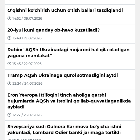
O‘qishni ko‘chirish uchun o‘tish ballari tasdiqlandi
14:52 / 09.07.2026
20-iyul kuni qanday ob-havo kuzatiladi?
15:49 / 19.07.2026
Rubio: “AQSh Ukrainadagi mojaroni hal qila oladigan
yagona mamlakat”
15:45 / 22.07.2026
Tramp AQSh Ukrainaga qurol sotmasligini aytdi
22:24 / 24.07.2026
Eron Yevropa Ittifoqini tinch aholiga qarshi
hujumlarda AQSh va Isroilni qo‘llab-quvvatlaganlikda
aybladi
12:27 / 25.07.2026
Shveysariya sudi Gulnora Karimova bo‘yicha ishni
yakunladi, Lombard Odier banki jarimaga tortildi