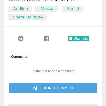
Andijon
Musiqa
San’at
Sherali Jo‘rayev
Ulashing