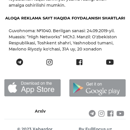
amalga oshirilishi mumkin.
ALOQA
REKLAMA
SAYT HAQIDA
FOYDALANISH SHARTLARI
Guvohnoma: №1040. Berilgan sanasi: 24.09.2019-yil.
Muassis: “High Networks” MChJ. Manzil: O'zbekiston
Respublikasi, Toshkent shahri, Yashnobod tumani,
Mavlono Riyoziy ko'chasi, 31А uy, 20 xonadon
Arxiv
© 2023 Xabardor
By FullFocus.uz