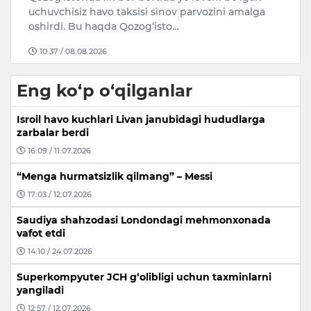
d
90 yoshida vafot etdi. Bu haqd…
17:03 / 05.08.2026
Eng ko‘p o‘qilganlar
Isroil havo kuchlari Livan janubidagi hududlarga
zarbalar berdi
16:09 / 11.07.2026
“Menga hurmatsizlik qilmang” – Messi
17:03 / 12.07.2026
Saudiya shahzodasi Londondagi mehmonxonada
vafot etdi
14:10 / 24.07.2026
Superkompyuter JCH g‘olibligi uchun taxminlarni
yangiladi
12:57 / 12.07.2026