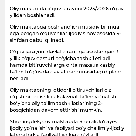
Oliy maktabda o‘quv jarayoni 2025/2026 o‘quv
yilidan boshlanadi.
Oliy maktabga boshlang‘ich musiqiy bilimga
ega bo‘lgan o‘quvchilar ijodiy sinov asosida 9-
sinfdan qabul qilinadi.
O‘quv jarayoni davlat grantiga asoslangan 3
yillik o‘quv dasturi bo‘yicha tashkil etiladi
hamda bitiruvchilarga o‘rta maxsus kasbiy
ta’lim to‘g‘risida davlat namunasidagi diplom
beriladi.
Oliy maktabning iqtidorli bitiruvchilari o‘z
o‘qishini tegishli bakalavriat ta’lim yo‘nalishi
bo‘yicha oliy ta’lim tashkilotlarining 2-
bosqichidan davom ettirishi mumkin.
Shuningdek, oliy maktabda Sherali Jo‘rayev
ijodiy yo‘nalishi va faoliyati bo‘yicha ilmiy-ijodiy
laboratoriya faoliyati yo‘lga qo‘yiladi.