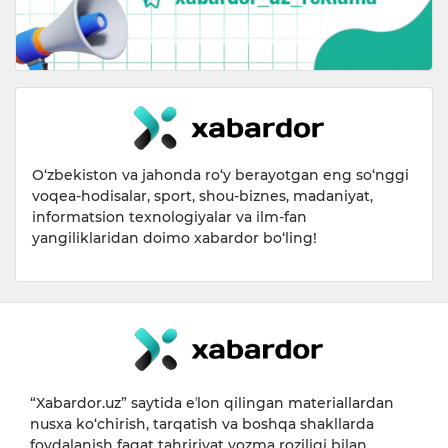
O‘zbekiston va jahonda ro‘y berayotgan eng so‘nggi
voqea-hodisalar, sport, shou-biznes, madaniyat,
informatsion texnologiyalar va ilm-fan
yangiliklaridan doimo xabardor bo‘ling!
“Xabardor.uz” saytida eʼlon qilingan materiallardan
nusxa ko‘chirish, tarqatish va boshqa shakllarda
foydalanish faqat tahririyat yozma roziligi bilan