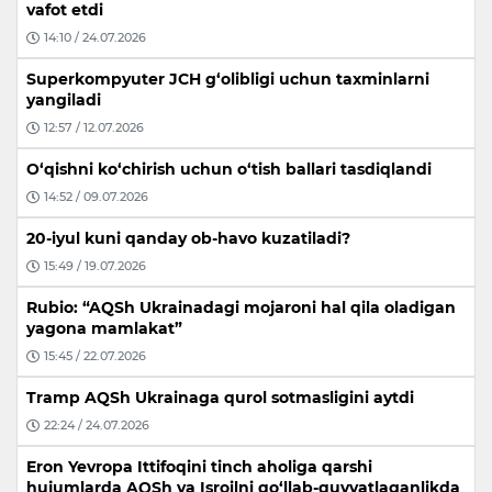
vafot etdi
14:10 / 24.07.2026
Superkompyuter JCH g‘olibligi uchun taxminlarni
yangiladi
12:57 / 12.07.2026
O‘qishni ko‘chirish uchun o‘tish ballari tasdiqlandi
14:52 / 09.07.2026
20-iyul kuni qanday ob-havo kuzatiladi?
15:49 / 19.07.2026
Rubio: “AQSh Ukrainadagi mojaroni hal qila oladigan
yagona mamlakat”
15:45 / 22.07.2026
Tramp AQSh Ukrainaga qurol sotmasligini aytdi
22:24 / 24.07.2026
Eron Yevropa Ittifoqini tinch aholiga qarshi
hujumlarda AQSh va Isroilni qo‘llab-quvvatlaganlikda