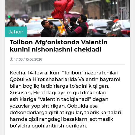
Jahon
Tolibon Afg‘onistonda Valentin
kunini nishonlashni chekladi
17:03 / 15.02.2026
Kecha, 14-fevral kuni “Tolibon” nazoratchilari
Qobul va Hirot shaharlarida Valentin bayrami
bilan bog‘liq tadbirlarga to‘sqinlik qilgan.
Xususan, Hirotdagi ayrim gul do‘konlari
eshiklariga “Valentin taqiqlanadi” degan
yozuvlar yopishtirilgan. Qobulda esa
do‘kondorlarga qizil atirgullar, tabrik kartalari
hamda qizil rangdagi bezaklarni sotmaslik
bo‘yicha ogohlantirish berilgan.