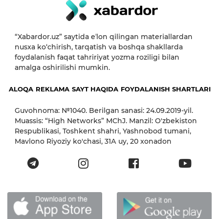
“Xabardor.uz” saytida eʼlon qilingan materiallardan
nusxa ko‘chirish, tarqatish va boshqa shakllarda
foydalanish faqat tahririyat yozma roziligi bilan
amalga oshirilishi mumkin.
ALOQA
REKLAMA
SAYT HAQIDA
FOYDALANISH SHARTLARI
Guvohnoma: №1040. Berilgan sanasi: 24.09.2019-yil.
Muassis: “High Networks” MChJ. Manzil: O'zbekiston
Respublikasi, Toshkent shahri, Yashnobod tumani,
Mavlono Riyoziy ko'chasi, 31А uy, 20 xonadon