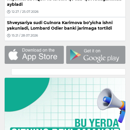
aybladi
12:27 / 25.07.2026
Shveysariya sudi Gulnora Karimova bo‘yicha ishni
yakunladi, Lombard Odier banki jarimaga tortildi
15:21 / 28.07.2026