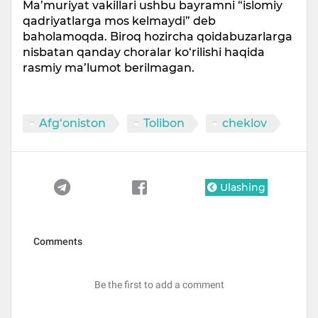
Ma’muriyat vakillari ushbu bayramni “islomiy
qadriyatlarga mos kelmaydi” deb
baholamoqda. Biroq hozircha qoidabuzarlarga
nisbatan qanday choralar ko‘rilishi haqida
rasmiy ma’lumot berilmagan.
Afg‘oniston
Tolibon
cheklov
Ulashing