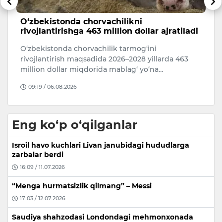
Tramp: “AQShga millionlab noqonuniy
Q
di
muhojirlar kirishining oldini oldim”
o
AQSh Prezidenti Donald Tramp Las-Vegas
T
shahrida bo‘lib o‘tgan tadbirda mamlakatga
O‘
noqonuniy muhojirlar oqimi to‘xtatilganini…
Ad
09:24 / 07.08.2026
Eng ko‘p o‘qilganlar
Isroil havo kuchlari Livan janubidagi hududlarga
zarbalar berdi
16:09 / 11.07.2026
“Menga hurmatsizlik qilmang” – Messi
17:03 / 12.07.2026
Saudiya shahzodasi Londondagi mehmonxonada