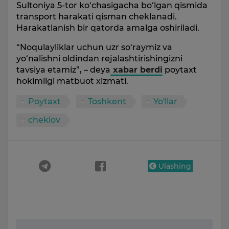
Sultoniya 5-tor ko‘chasigacha bo‘lgan qismida
transport harakati qisman cheklanadi.
Harakatlanish bir qatorda amalga oshiriladi.
“Noqulayliklar uchun uzr so‘raymiz va
yo‘nalishni oldindan rejalashtirishingizni
tavsiya etamiz”, – deya
xabar berdi
poytaxt
hokimligi matbuot xizmati.
Poytaxt
Toshkent
Yo'llar
cheklov
Ulashing