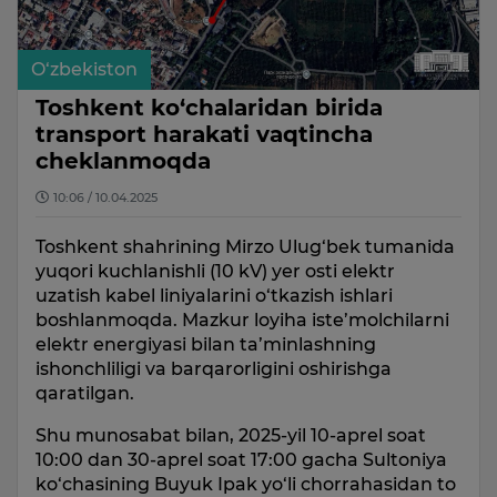
O‘zbekiston
Toshkent ko‘chalaridan birida
transport harakati vaqtincha
cheklanmoqda
10:06 / 10.04.2025
Toshkent shahrining Mirzo Ulug‘bek tumanida
yuqori kuchlanishli (10 kV) yer osti elektr
uzatish kabel liniyalarini o‘tkazish ishlari
boshlanmoqda. Mazkur loyiha iste’molchilarni
elektr energiyasi bilan ta’minlashning
ishonchliligi va barqarorligini oshirishga
qaratilgan.
Shu munosabat bilan, 2025-yil 10-aprel soat
10:00 dan 30-aprel soat 17:00 gacha Sultoniya
ko‘chasining Buyuk Ipak yo‘li chorrahasidan to