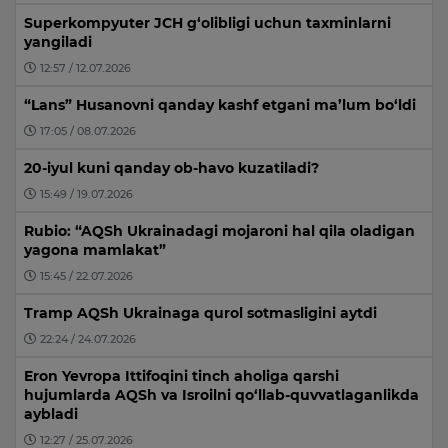
Superkompyuter JCH g‘olibligi uchun taxminlarni
yangiladi
12:57 / 12.07.2026
“Lans” Husanovni qanday kashf etgani ma’lum bo‘ldi
17:05 / 08.07.2026
20-iyul kuni qanday ob-havo kuzatiladi?
15:49 / 19.07.2026
Rubio: “AQSh Ukrainadagi mojaroni hal qila oladigan
yagona mamlakat”
15:45 / 22.07.2026
Tramp AQSh Ukrainaga qurol sotmasligini aytdi
22:24 / 24.07.2026
Eron Yevropa Ittifoqini tinch aholiga qarshi
hujumlarda AQSh va Isroilni qo‘llab-quvvatlaganlikda
aybladi
12:27 / 25.07.2026