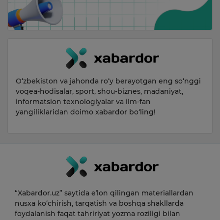
O‘zbekiston va jahonda ro‘y berayotgan eng so‘nggi
voqea-hodisalar, sport, shou-biznes, madaniyat,
informatsion texnologiyalar va ilm-fan
yangiliklaridan doimo xabardor bo‘ling!
“Xabardor.uz” saytida eʼlon qilingan materiallardan
nusxa ko‘chirish, tarqatish va boshqa shakllarda
foydalanish faqat tahririyat yozma roziligi bilan