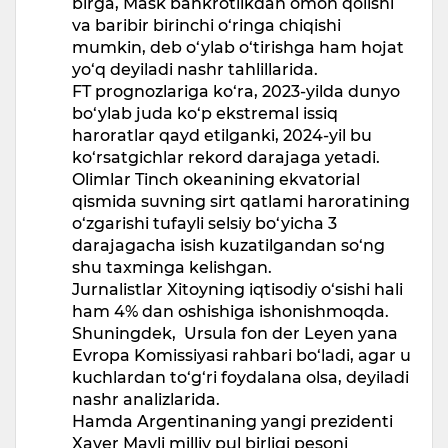
birga, Mask bankrotlikdan omon qolishi
va baribir birinchi o‘ringa chiqishi
mumkin, deb o‘ylab o‘tirishga ham hojat
yo‘q deyiladi nashr tahlillarida.
FT prognozlariga ko‘ra, 2023-yilda dunyo
bo‘ylab juda ko‘p ekstremal issiq
haroratlar qayd etilganki, 2024-yil bu
ko‘rsatgichlar rekord darajaga yetadi.
Olimlar Tinch okeanining ekvatorial
qismida suvning sirt qatlami haroratining
o‘zgarishi tufayli selsiy bo‘yicha 3
darajagacha isish kuzatilgandan so‘ng
shu taxminga kelishgan.
Jurnalistlar Xitoyning iqtisodiy o‘sishi hali
ham 4% dan oshishiga ishonishmoqda.
Shuningdek, Ursula fon der Leyen yana
Evropa Komissiyasi rahbari bo‘ladi, agar u
kuchlardan to‘g‘ri foydalana olsa, deyiladi
nashr analizlarida.
Hamda Argentinaning yangi prezidenti
Xaver Mayli milliy pul birligi pesoni