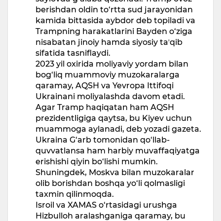
berishdan oldin to‘rtta sud jarayonidan
kamida bittasida aybdor deb topiladi va
Trampning harakatlarini Bayden o‘ziga
nisabatan jinoiy hamda siyosiy taʼqib
sifatida tasniflaydi.
2023 yil oxirida moliyaviy yordam bilan
bog‘liq muammoviy muzokaralarga
qaramay, AQSH va Yevropa Ittifoqi
Ukrainani moliyalashda davom etadi.
Agar Tramp haqiqatan ham AQSH
prezidentligiga qaytsa, bu Kiyev uchun
muammoga aylanadi, deb yozadi gazeta.
Ukraina G‘arb tomonidan qo‘llab-
quvvatlansa ham harbiy muvaffaqiyatga
erishishi qiyin bo‘lishi mumkin.
Shuningdek, Moskva bilan muzokaralar
olib borishdan boshqa yo‘li qolmasligi
taxmin qilinmoqda.
Isroil va XAMAS o‘rtasidagi urushga
Hizbulloh aralashganiga qaramay, bu