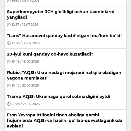
14:52 / 09.07.2026
Superkompyuter JCH g‘olibligi uchun taxminlarni
yangiladi
12:57 / 12.07.2026
“Lans” Husanovni qanday kashf etgani ma’lum bo‘ldi
17:05 / 08.07.2026
20-iyul kuni qanday ob-havo kuzatiladi?
15:49 / 19.07.2026
Rubio: “AQSh Ukrainadagi mojaroni hal qila oladigan
yagona mamlakat”
15:45 / 22.07.2026
Tramp AQSh Ukrainaga qurol sotmasligini aytdi
22:24 / 24.07.2026
Eron Yevropa Ittifoqini tinch aholiga qarshi
hujumlarda AQSh va Isroilni qo‘llab-quvvatlaganlikda
aybladi