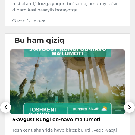
nisbatan 1,1 foizga yuqori bo‘lsa-da, umumiy ta’sir
o
dinamikasi pasayib borayotga…
18:04 / 21.03.2026
Bu ham qiziq
5-avgust kungi ob-havo ma’lumoti
T
n
Toshkent shahrida havo biroz bulutli, vaqti-vaqti