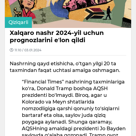
Qiziqarli
Xalqaro nashr 2024-yil uchun
prognozlarini eʼlon qildi
11:10 / 03.01.2024
Nashrning qayd etishicha, o‘tgan yilgi 20 ta
taxmindan faqat uchtasi amalga oshmagan.
“Financial Times” nashrining taxminlariga
ko‘ra, Donald Tramp boshqa AQSH
prezidenti bo‘lmaydi. Biroq, agar u
Kolorado va Meyn shtatlarida
nomzodligiga qarshi qonuniy to‘siqlarni
bartaraf eta olsa, saylov juda qiziq
poygaga aylanadi. Shunga qaramay,
AQSHning amaldagi prezidenti Jo Bayden
saylovda g‘alaba qozonadi. Tramp ovoz