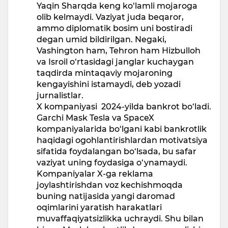
Yaqin Sharqda keng ko‘lamli mojaroga
olib kelmaydi. Vaziyat juda beqaror,
ammo diplomatik bosim uni bostiradi
degan umid bildirilgan. Negaki,
Vashington ham, Tehron ham Hizbulloh
va Isroil o‘rtasidagi janglar kuchaygan
taqdirda mintaqaviy mojaroning
kengayishini istamaydi, deb yozadi
jurnalistlar.
X kompaniyasi 2024-yilda bankrot bo‘ladi.
Garchi Mask Tesla va SpaceX
kompaniyalarida bo‘lgani kabi bankrotlik
haqidagi ogohlantirishlardan motivatsiya
sifatida foydalangan bo‘lsada, bu safar
vaziyat uning foydasiga o‘ynamaydi.
Kompaniyalar X-ga reklama
joylashtirishdan voz kechishmoqda
buning natijasida yangi daromad
oqimlarini yaratish harakatlari
muvaffaqiyatsizlikka uchraydi. Shu bilan