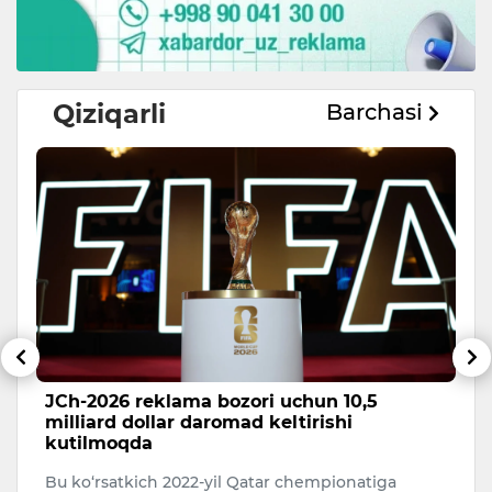
Qiziqarli
Barchasi
JCh-2026 reklama bozori uchun 10,5
“
milliard dollar daromad keltirishi
o
kutilmoqda
20
Bu ko‘rsatkich 2022-yil Qatar chempionatiga
“