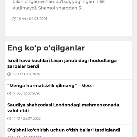
Ke
bilan o‘zgaruvchan bo‘ladi, yog‘ingarchilik
T
kutilmaydi. Shamol sharqdan 3-…
“
16:44 / 04.08.2026
Eng ko‘p o‘qilganlar
Isroil havo kuchlari Livan janubidagi hududlarga
zarbalar berdi
16:09 / 11.07.2026
“Menga hurmatsizlik qilmang” – Messi
17:03 / 12.07.2026
Saudiya shahzodasi Londondagi mehmonxonada
vafot etdi
14:10 / 24.07.2026
O‘qishni ko‘chirish uchun o‘tish ballari tasdiqlandi