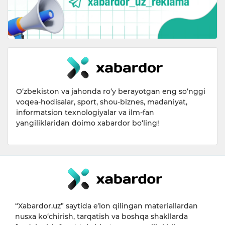
O‘zbekiston va jahonda ro‘y berayotgan eng so‘nggi
voqea-hodisalar, sport, shou-biznes, madaniyat,
informatsion texnologiyalar va ilm-fan
yangiliklaridan doimo xabardor bo‘ling!
“Xabardor.uz” saytida eʼlon qilingan materiallardan
nusxa ko‘chirish, tarqatish va boshqa shakllarda