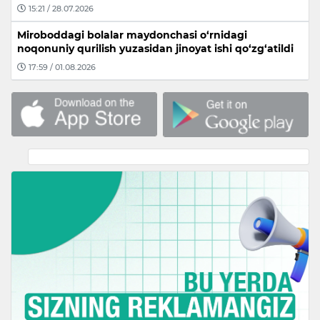
15:21 / 28.07.2026
Miroboddagi bolalar maydonchasi o‘rnidagi
noqonuniy qurilish yuzasidan jinoyat ishi qo‘zg‘atildi
17:59 / 01.08.2026