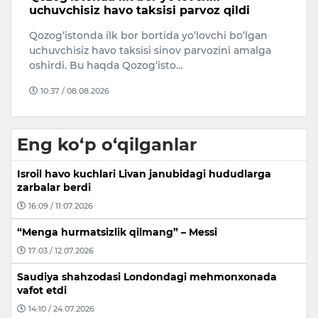
vafot etdi
O
7-avgust kuni O‘zbekistonda xizmat ko‘rsatgan
Ji
yoshlar murabbiysi, san’atshunoslik fanlari
N
nomzodi, professor, taniqli kinoak…
v
09:26 / 08.08.2026
Eng ko‘p o‘qilganlar
Isroil havo kuchlari Livan janubidagi hududlarga
zarbalar berdi
16:09 / 11.07.2026
“Menga hurmatsizlik qilmang” – Messi
17:03 / 12.07.2026
Saudiya shahzodasi Londondagi mehmonxonada
vafot etdi
14:10 / 24.07.2026