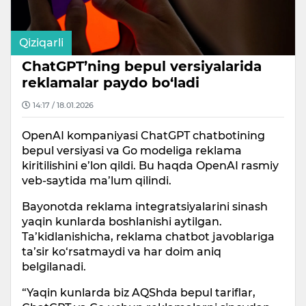
Qiziqarli
ChatGPT’ning bepul versiyalarida
reklamalar paydo bo‘ladi
14:17 / 18.01.2026
OpenAI kompaniyasi ChatGPT chatbotining
bepul versiyasi va Go modeliga reklama
kiritilishini e’lon qildi. Bu haqda OpenAI rasmiy
veb-saytida ma’lum qilindi.
Bayonotda reklama integratsiyalarini sinash
yaqin kunlarda boshlanishi aytilgan.
Ta’kidlanishicha, reklama chatbot javoblariga
ta’sir ko‘rsatmaydi va har doim aniq
belgilanadi.
“Yaqin kunlarda biz AQShda bepul tariflar,