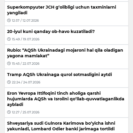
Superkompyuter JCH g‘olibligi uchun taxminlarni
yangiladi
12:57 / 12.07.2026
20-iyul kuni qanday ob-havo kuzatiladi?
15:49 / 19.07.2026
Rubio: “AQSh Ukrainadagi mojaroni hal qila oladigan
yagona mamlakat”
15:45 / 22.07.2026
Tramp AQSh Ukrainaga qurol sotmasligini aytdi
22:24 / 24.07.2026
Eron Yevropa Ittifoqini tinch aholiga qarshi
hujumlarda AQSh va Isroilni qo‘llab-quvvatlaganlikda
aybladi
12:27 / 25.07.2026
Shveysariya sudi Gulnora Karimova bo‘yicha ishni
yakunladi, Lombard Odier banki jarimaga tortildi