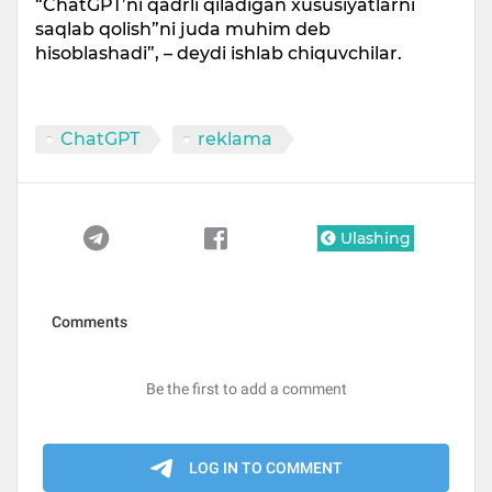
“ChatGPT’ni qadrli qiladigan xususiyatlarni
saqlab qolish”ni juda muhim deb
hisoblashadi”, – deydi ishlab chiquvchilar.
ChatGPT
reklama
Ulashing