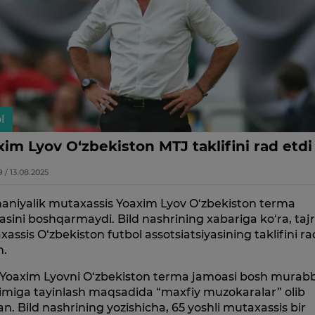
l
im Lyov O‘zbekiston MTJ taklifini rad etdi
9 / 13.08.2025
aniyalik mutaxassis Yoaxim Lyov O‘zbekiston terma
sini boshqarmaydi. Bild nashrining xabariga ko‘ra, tajr
assis O‘zbekiston futbol assotsiatsiyasining taklifini ra
n.
 Yoaxim Lyovni O‘zbekiston terma jamoasi bosh murabb
imiga tayinlash maqsadida “maxfiy muzokaralar” olib
n. Bild nashrining yozishicha, 65 yoshli mutaxassis bir