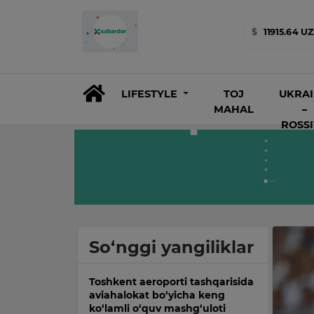
$
11915.64 U
LIFESTYLE
TOJ
UKRA
MAHAL
–
ROSS
So‘nggi yangiliklar
Toshkent aeroporti tashqarisida
aviahalokat bo‘yicha keng
ko‘lamli o‘quv mashg‘uloti