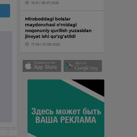
15:21 / 28.07.2026
Miroboddagi bolalar
maydonchasi o‘rnidagi
noqonuniy qurilish yuzasidan
jinoyat ishi qo‘zg‘atildi
17:59 / 01.08.2026