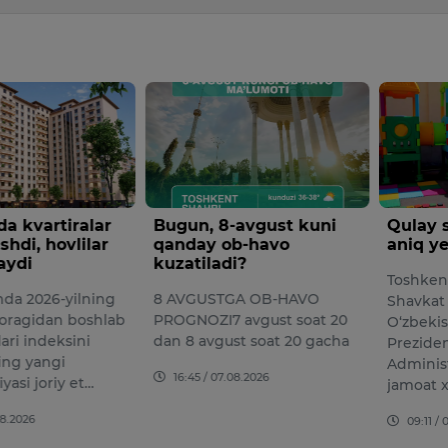
-avgust kuni
Qulay shahar muhiti —
Tramp:
b-havo
aniq yechimlar orqali
millio
i?
muhojir
Toshkent shahar hokimi
oldini 
GA OB-HAVO
Shavkat Umurzakov
AQSh Pr
avgust soat 20
O‘zbekiston Respublikasi
Tramp L
st soat 20 gacha
Prezidenti
bo‘lib o
Administratsiyasining
08.2026
mamlak
jamoat xavfsizligi va qon…
muhojir
09:11 / 07.08.2026
to‘xtati