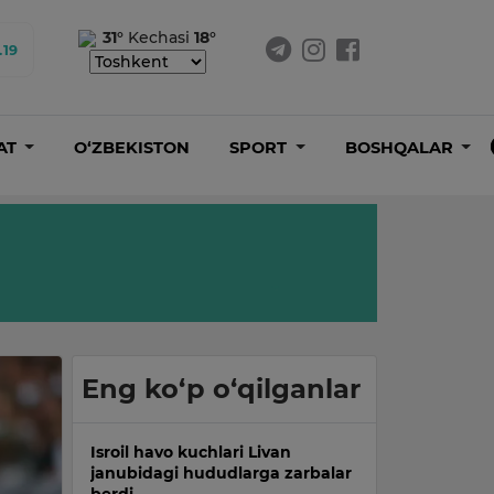
31°
Kechasi
18°
.19
AT
O‘ZBEKISTON
SPORT
BOSHQALAR
Eng ko‘p o‘qilganlar
Isroil havo kuchlari Livan
janubidagi hududlarga zarbalar