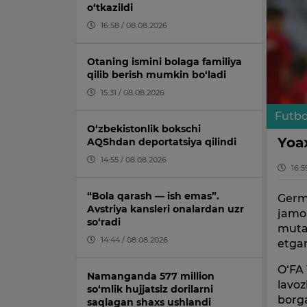
o‘tkazildi
16:58 / 08.08.2026
Otaning ismini bolaga familiya
qilib berish mumkin bo‘ladi
15:31 / 08.08.2026
Futbo
O‘zbekistonlik bokschi
Yoax
AQShdan deportatsiya qilindi
14:55 / 08.08.2026
16:5
“Bola qarash — ish emas”.
Germ
Avstriya kansleri onalardan uzr
jamoa
so‘radi
mutax
14:44 / 08.08.2026
etga
O‘FA
Namanganda 577 million
lavoz
so‘mlik hujjatsiz dorilarni
borga
saqlagan shaxs ushlandi