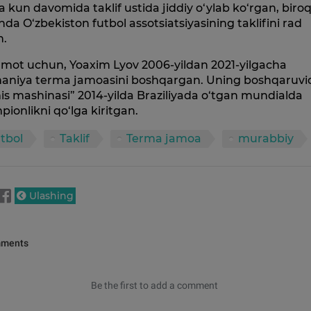
 kun davomida taklif ustida jiddiy o‘ylab ko‘rgan, biro
da O‘zbekiston futbol assotsiatsiyasining taklifini rad
n.
umot uchun, Yoaxim Lyov 2006-yildan 2021-yilgacha
aniya terma jamoasini boshqargan. Uning boshqaruvi
s mashinasi” 2014-yilda Braziliyada o‘tgan mundialda
ionlikni qo‘lga kiritgan.
tbol
Taklif
Terma jamoa
murabbiy
Ulashing