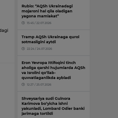
q
Rubio: “AQSh Ukrainadagi
mojaroni hal qila oladigan
yagona mamlakat”
15:45 / 22.07.2026
dagi
Tramp AQSh Ukrainaga qurol
sotmasligini aytdi
22:24 / 24.07.2026
Eron Yevropa Ittifoqini tinch
aholiga qarshi hujumlarda AQSh
va Isroilni qo‘llab-
quvvatlaganlikda aybladi
12:27 / 25.07.2026
Shveysariya sudi Gulnora
Karimova bo‘yicha ishni
yakunladi, Lombard Odier banki
jarimaga tortildi