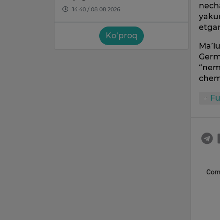
necha
14:40 / 08.08.2026
yakun
etga
Ko‘proq
Ma’l
Germ
“nemi
chemp
Fu