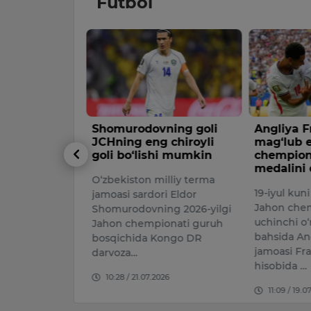
Futbol
ning goli
Angliya Fransiyani
Argentin
 chiroyli
mag‘lub etib, Jahon
ikkinchi 
hi mumkin
chempionatining bronza
chempiona
medalini qo‘lga kiritdi
chiqdi
illiy terma
19-iyul kuni bo‘lib o‘tgan
2026-yilgi 
i Eldor
Jahon chempionatining
chempionat
ng 2026-yilgi
uchinchi o‘rin uchun
Argentina A
onati guruh
bahsida Angliya terma
hisobida ma
ongo DR
jamoasi Fransiyani 6:4
ketma-ket 
hisobida …
final yo…
26
11:09 / 19.07.2026
09:55 / 16.