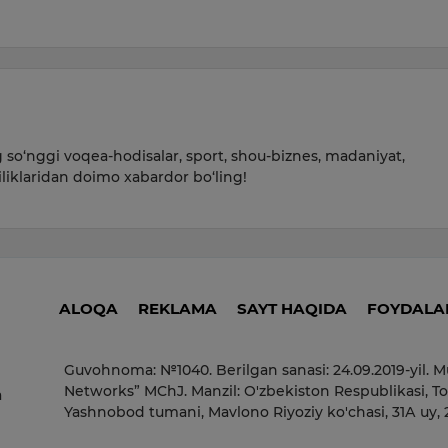
09:24 /
so‘nggi voqea-hodisalar, sport, shou-biznes, madaniyat,
iliklaridan doimo xabardor bo‘ling!
ALOQA
REKLAMA
SAYT HAQIDA
FOYDALAN
Guvohnoma: №1040. Berilgan sanasi: 24.09.2019-yil. M
Networks” MChJ. Manzil: O'zbekiston Respublikasi, To
a
Yashnobod tumani, Mavlono Riyoziy ko'chasi, 31А uy,