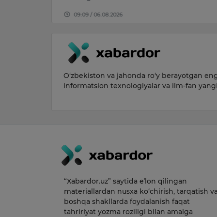
2026
O‘zbekiston va jahonda ro‘y berayotgan eng 
informatsion texnologiyalar va ilm-fan yang
“Xabardor.uz” saytida eʼlon qilingan
materiallardan nusxa ko‘chirish, tarqatish v
boshqa shakllarda foydalanish faqat
tahririyat yozma roziligi bilan amalga