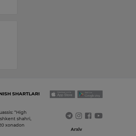
 07.08.2026
ISH SHARTLARI
uassis: “High
shkent shahri,
 20 xonadon
Arxiv