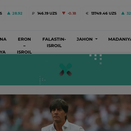
ZS
28.92
₽
146.19 UZS
-0.18
€
13749.46 UZS
32
INA
ERON
FALASTIN-
JAHON
MADANIY
–
ISROIL
IYA
ISROIL