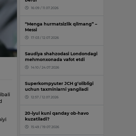
berdi
16:09 / 11.07.2026
“Menga hurmatsizlik qilmang” –
Messi
17:03 / 12.07.2026
Saudiya shahzodasi Londondagi
mehmonxonada vafot etdi
14:10 / 24.07.2026
Superkompyuter JCH g‘olibligi
uchun taxminlarni yangiladi
ibali
12:57 / 12.07.2026
d
20-iyul kuni qanday ob-havo
kuzatiladi?
iyi
15:49 / 19.07.2026