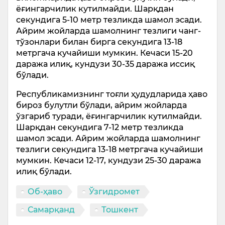
ёғингарчилик кутилмайди. Шарқдан
секундига 5-10 метр тезликда шамол эсади.
Айрим жойларда шамолнинг тезлиги чанг-
тўзонлари билан бирга секундига 13-18
метргача кучайиши мумкин. Кечаси 15-20
даража илиқ, кундузи 30-35 даража иссиқ
бўлади.
Республикамизнинг тоғли ҳудудларида ҳаво
бироз булутли бўлади, айрим жойларда
ўзгариб туради, ёғингарчилик кутилмайди.
Шарқдан секундига 7-12 метр тезликда
шамол эсади. Айрим жойларда шамолнинг
тезлиги секундига 13-18 метргача кучайиши
мумкин. Кечаси 12-17, кундузи 25-30 даража
илиқ бўлади.
Об-ҳаво
Ўзгидромет
Самарқанд
Тошкент