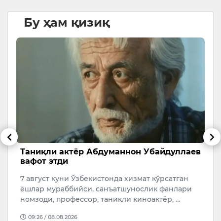
Бу ҳам қизиқ
Таниқли актёр Абдуманнон Убайдуллаев
Т
вафот этди
а
м
н
7 август куни Ўзбекистонда хизмат кўрсатган
7
ёшлар мураббийси, санъатшунослик фанлари
т
номзоди, профессор, таниқли киноактёр, …
Ч
09:26 / 08.08.2026
т