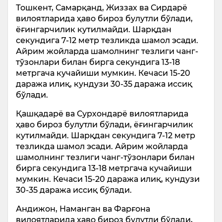
Тошкент, Самарқанд, Жиззах ва Сирдарё
вилоятларида ҳаво бироз булутли бўлади,
ёғингарчилик кутилмайди. Шарқдан
секундига 7-12 метр тезликда шамол эсади.
Айрим жойларда шамолнинг тезлиги чанг-
тўзонлари билан бирга секундига 13-18
метргача кучайиши мумкин. Кечаси 15-20
даража илиқ, кундузи 30-35 даража иссиқ
бўлади.
Қашқадарё ва Сурхондарё вилоятларида
ҳаво бироз булутли бўлади, ёғингарчилик
кутилмайди. Шарқдан секундига 7-12 метр
тезликда шамол эсади. Айрим жойларда
шамолнинг тезлиги чанг-тўзонлари билан
бирга секундига 13-18 метргача кучайиши
мумкин. Кечаси 15-20 даража илиқ, кундузи
30-35 даража иссиқ бўлади.
Андижон, Наманган ва Фарғона
вилоятларида ҳаво бироз булутли бўлади,