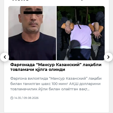
Фарғонада “Мансур Казанский” лақабли
Т
товламачи қўлга олинди
а
м
Фарғона вилоятида “Мансур Казанский” лақаби
7
билан танилган шахс 100 минг АҚШ долларини
т
товламачилик йўли билан олаётган вақт…
Ч
14:35 / 09.08.2026
т