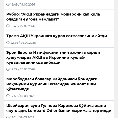
15:49 / 19.07.2026
Рубио: “АҚШ Украинадаги можарони ҳал қила
оладиган ягона мамлакат”
15:45 / 22.07.2026
Трамп АҚШ Украинага қурол сотмаслигини айтди
22:24 / 24.07.2026
Эрон Европа Иттифоқини тинч аҳолига қарши
ҳужумларда АҚШ ва Исроилни қўллаб-
қувватлаганликда айблади
12:27 / 25.07.2026
Мирободдаги болалар майдончаси ўрнидаги
ноқонуний қурилиш юзасидан жиноят иши
қўзғатилди
17:59 / 01.08.2026
Швейсария суди Гулнора Каримова бўйича ишни
якунлади, Lombard Odier банки жаримага тортилди
15:21 / 28.07.2026