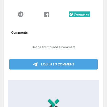
Улашинг