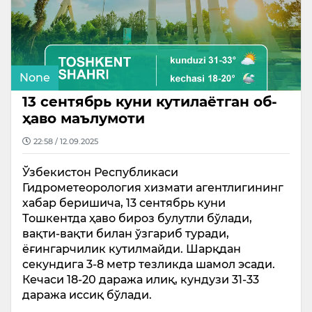
None
13 сентябрь куни кутилаётган об-
ҳаво маълумоти
22:58 / 12.09.2025
Ўзбекистон Республикаси
Гидрометеорология хизмати агентлигининг
хабар беришича, 13 сентябрь куни
Тошкентда ҳаво бироз булутли бўлади,
вақти-вақти билан ўзгариб туради,
ёғингарчилик кутилмайди. Шарқдан
секундига 3-8 метр тезликда шамол эсади.
Кечаси 18-20 даража илиқ, кундузи 31-33
даража иссиқ бўлади.