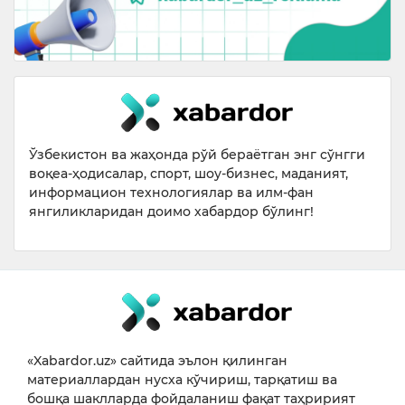
Ўзбекистон ва жаҳонда рўй бераётган энг сўнгги
воқеа-ҳодисалар, спорт, шоу-бизнес, маданият,
информацион технологиялар ва илм-фан
янгиликларидан доимо хабардор бўлинг!
«Xabardor.uz» сайтида эълон қилинган
материаллардан нусха кўчириш, тарқатиш ва
бошқа шаклларда фойдаланиш фақат таҳририят