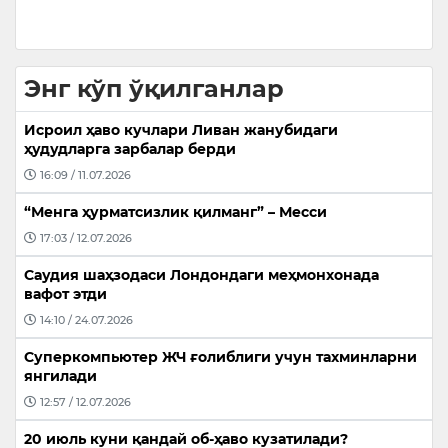
Энг кўп ўқилганлар
Исроил ҳаво кучлари Ливан жанубидаги
ҳудудларга зарбалар берди
16:09 / 11.07.2026
“Менга ҳурматсизлик қилманг” – Месси
17:03 / 12.07.2026
Саудия шаҳзодаси Лондондаги меҳмонхонада
вафот этди
14:10 / 24.07.2026
Суперкомпьютер ЖЧ ғолиблиги учун тахминларни
янгилади
12:57 / 12.07.2026
20 июль куни қандай об-ҳаво кузатилади?