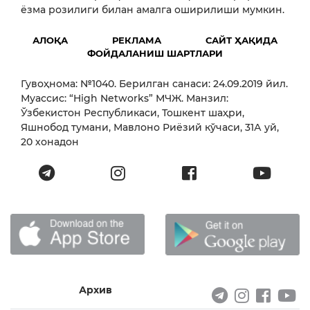
ёзма розилиги билан амалга оширилиши мумкин.
АЛОҚА
РЕКЛАМА
САЙТ ҲАҚИДА
ФОЙДАЛАНИШ ШАРТЛАРИ
Гувоҳнома: №1040. Берилган санаси: 24.09.2019 йил.
Муассис: “High Networks” МЧЖ. Манзил:
Ўзбекистон Республикаси, Тошкент шаҳри,
Яшнобод тумани, Мавлоно Риёзий кўчаси, 31А уй,
20 хонадон
Архив