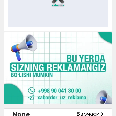
None
Барчаси