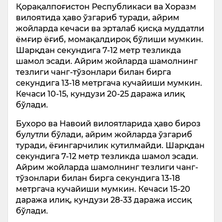
Қорақалпоғистон Республикаси ва Хоразм
вилоятида ҳаво ўзгариб туради, айрим
жойларда кечаси ва эрталаб қисқа муддатли
ёмғир ёғиб, момақалдироқ бўлиши мумкин.
Шарқдан секундига 7-12 метр тезликда
шамол эсади. Айрим жойларда шамолнинг
тезлиги чанг-тўзонлари билан бирга
секундига 13-18 метргача кучайиши мумкин.
Кечаси 10-15, кундузи 20-25 даража илиқ
бўлади.
Бухоро ва Навоий вилоятларида ҳаво бироз
булутли бўлади, айрим жойларда ўзгариб
туради, ёғингарчилик кутилмайди. Шарқдан
секундига 7-12 метр тезликда шамол эсади.
Айрим жойларда шамолнинг тезлиги чанг-
тўзонлари билан бирга секундига 13-18
метргача кучайиши мумкин. Кечаси 15-20
даража илиқ, кундузи 28-33 даража иссиқ
бўлади.