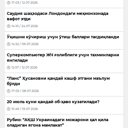
17:03 / 12.07.2026
Саудия шаҳзодаси Лондондаги меҳмонхонада
вафот этди
14:10 / 24.07.2026
Ўқишни кўчириш учун ўтиш баллари тасдиқланди
14:52 / 09.07.2026
Суперкомпьютер ЖЧ ғолиблиги учун тахминларни
янгилади
12:57 / 12.07.2026
“Ланс” Ҳусановни қандай кашф этгани маълум
бўлди
17:05 / 08.07.2026
20 июль куни қандай об-ҳаво кузатилади?
15:49 / 19.07.2026
Рубио: “АҚШ Украинадаги можарони ҳал қила
оладиган ягона мамлакат”