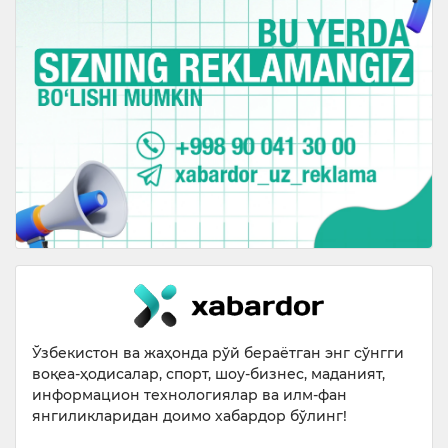
Ўзбекистон ва жаҳонда рўй бераётган энг сўнгги
воқеа-ҳодисалар, спорт, шоу-бизнес, маданият,
информацион технологиялар ва илм-фан
янгиликларидан доимо хабардор бўлинг!