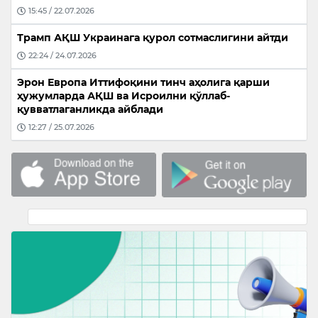
15:45 / 22.07.2026
Трамп АҚШ Украинага қурол сотмаслигини айтди
22:24 / 24.07.2026
Эрон Европа Иттифоқини тинч аҳолига қарши
ҳужумларда АҚШ ва Исроилни қўллаб-
қувватлаганликда айблади
12:27 / 25.07.2026