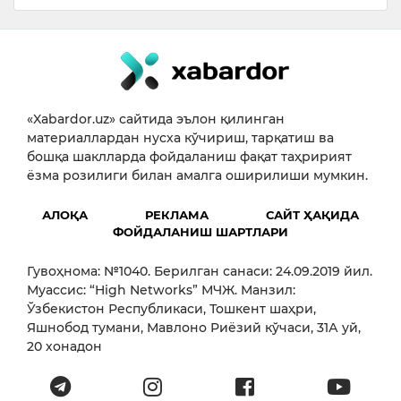
«Xabardor.uz» сайтида эълон қилинган
материаллардан нусха кўчириш, тарқатиш ва
бошқа шаклларда фойдаланиш фақат таҳририят
ёзма розилиги билан амалга оширилиши мумкин.
АЛОҚА
РЕКЛАМА
САЙТ ҲАҚИДА
ФОЙДАЛАНИШ ШАРТЛАРИ
Гувоҳнома: №1040. Берилган санаси: 24.09.2019 йил.
Муассис: “High Networks” МЧЖ. Манзил:
Ўзбекистон Республикаси, Тошкент шаҳри,
Яшнобод тумани, Мавлоно Риёзий кўчаси, 31А уй,
20 хонадон