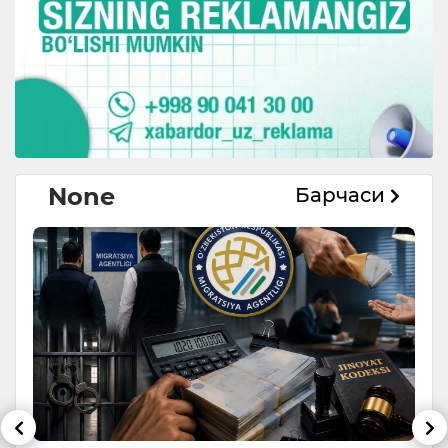
None
Барчаси