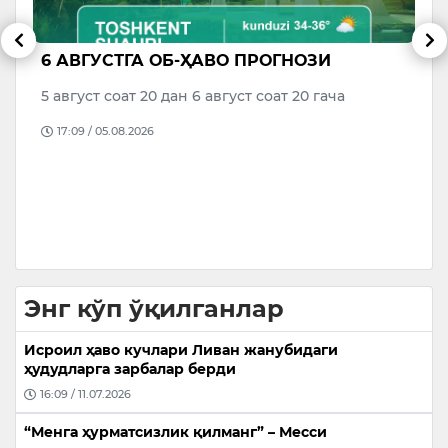
​ЎЗБЕКИСТОН ХАЛҚ ШОИРИ ШАРИФА
А
САЛИМОВА
у
к
Ўзбек адабиёти ва маданияти оғир жудоликка
“
учради. Замонавий шеъриятимизнинг таниқли
Б
намояндаларидан бири, серқирра ижодкор,…
Т
09:55 / 05.08.2026
уч
Энг кўп ўқилганлар
Исроил ҳаво кучлари Ливан жанубидаги
ҳудудларга зарбалар берди
16:09 / 11.07.2026
“Менга ҳурматсизлик қилманг” – Месси