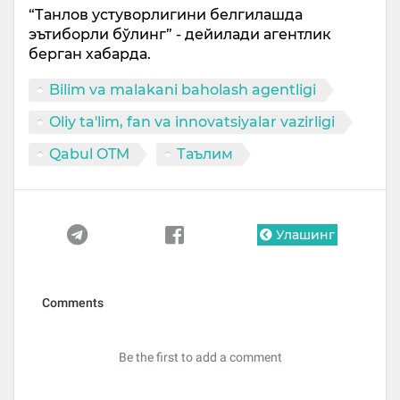
“Танлов устуворлигини белгилашда
эътиборли бўлинг” - дейилади агентлик
берган хабарда.
Bilim va malakani baholash agentligi
Oliy ta'lim, fan va innovatsiyalar vazirligi
Qabul OTM
Таълим
Улашинг