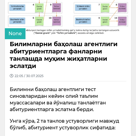
None
Билимларни баҳолаш агентлиги
абитуриентларга фанларни
танлашда муҳим жиҳатларни
эслатди
22:05 / 30.07.2025
Билимни баҳолаш агентлиги тест
синовларидан кейин олий таълим
муассасалари ва йўналиш танлаётган
абитуриентларга эслатма берди.
Унга кўра, 2 та танлов устуворлиги мавжуд
бўлиб, абитуриент устуворлик сифатида: