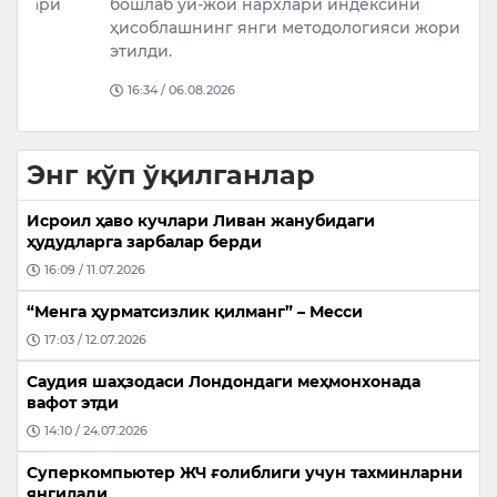
бошлаб уй-жой нархлари индексини
А
ҳисоблашнинг янги методологияси жорий
ж
этилди.
16:34 / 06.08.2026
Энг кўп ўқилганлар
Исроил ҳаво кучлари Ливан жанубидаги
ҳудудларга зарбалар берди
16:09 / 11.07.2026
“Менга ҳурматсизлик қилманг” – Месси
17:03 / 12.07.2026
Саудия шаҳзодаси Лондондаги меҳмонхонада
вафот этди
14:10 / 24.07.2026
Суперкомпьютер ЖЧ ғолиблиги учун тахминларни
янгилади