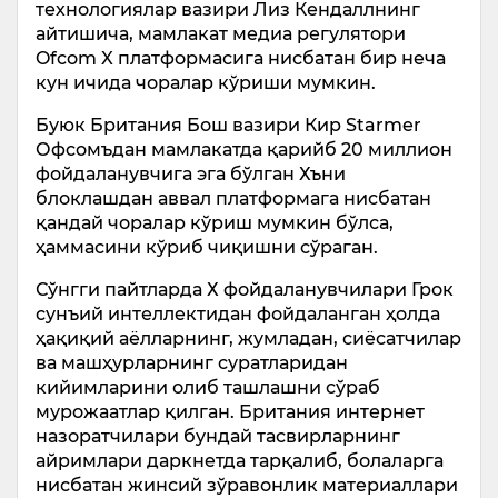
технологиялар вазири Лиз Кендаллнинг
айтишича, мамлакат медиа регулятори
Ofcom X платформасига нисбатан бир неча
кун ичида чоралар кўриши мумкин.
Буюк Британия Бош вазири Кир Starmer
Офcомъдан мамлакатда қарийб 20 миллион
фойдаланувчига эга бўлган Хъни
блоклашдан аввал платформага нисбатан
қандай чоралар кўриш мумкин бўлса,
ҳаммасини кўриб чиқишни сўраган.
Сўнгги пайтларда Х фойдаланувчилари Грок
сунъий интеллектидан фойдаланган ҳолда
ҳақиқий аёлларнинг, жумладан, сиёсатчилар
ва машҳурларнинг суратларидан
кийимларини олиб ташлашни сўраб
мурожаатлар қилган. Британия интернет
назоратчилари бундай тасвирларнинг
айримлари даркнетда тарқалиб, болаларга
нисбатан жинсий зўравонлик материаллари