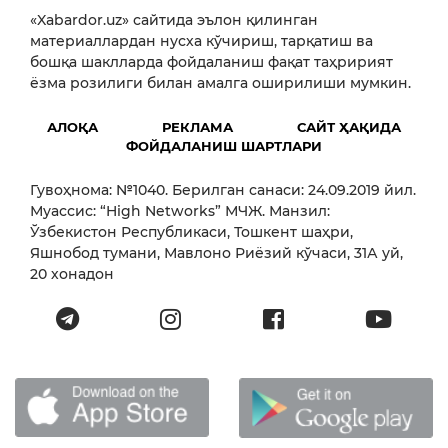
«Xabardor.uz» сайтида эълон қилинган
материаллардан нусха кўчириш, тарқатиш ва
бошқа шаклларда фойдаланиш фақат таҳририят
ёзма розилиги билан амалга оширилиши мумкин.
АЛОҚА
РЕКЛАМА
САЙТ ҲАҚИДА
ФОЙДАЛАНИШ ШАРТЛАРИ
Гувоҳнома: №1040. Берилган санаси: 24.09.2019 йил.
Муассис: “High Networks” МЧЖ. Манзил:
Ўзбекистон Республикаси, Тошкент шаҳри,
Яшнобод тумани, Мавлоно Риёзий кўчаси, 31А уй,
20 хонадон