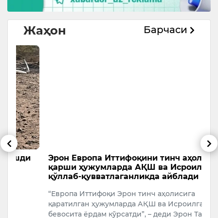
Жаҳон
Барчаси
и
Эрон Европа Иттифоқини тинч аҳолига
Т
қарши ҳужумларда АҚШ ва Исроилни
с
қўллаб-қувватлаганликда айблади
А
“Европа Иттифоқи Эрон тинч аҳолисига
У
қаратилган ҳужумларда АҚШ ва Исроилга
бевосита ёрдам кўрсатди”, – деди Эрон Ташқи