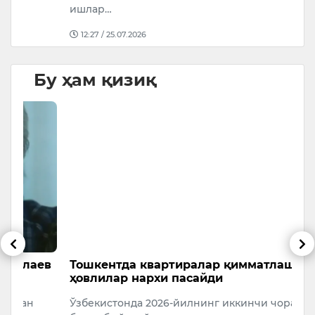
ишлар…
12:27 / 25.07.2026
Бу ҳам қизиқ
ев
Тошкентда квартиралар қимматлашди,
А
ҳовлилар нархи пасайди
э
Ўзбекистонда 2026-йилнинг иккинчи чорагидан
Ў