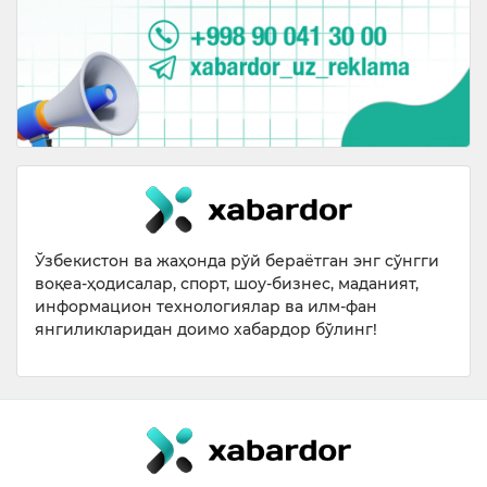
Ўзбекистон ва жаҳонда рўй бераётган энг сўнгги
воқеа-ҳодисалар, спорт, шоу-бизнес, маданият,
информацион технологиялар ва илм-фан
янгиликларидан доимо хабардор бўлинг!