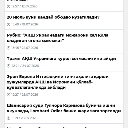
12:57 / 12.07.2026
20 июль куни қандай об-ҳаво кузатилади?
15:49 / 19.07.2026
Рубио: “АҚШ Украинадаги можарони ҳал қила
оладиган ягона мамлакат”
15:45 / 22.07.2026
Трамп АҚШ Украинага қурол сотмаслигини айтди
22:24 / 24.07.2026
Эрон Европа Иттифоқини тинч аҳолига қарши
ҳужумларда АҚШ ва Исроилни қўллаб-
қувватлаганликда айблади
12:27 / 25.07.2026
Швейсария суди Гулнора Каримова бўйича ишни
якунлади, Lombard Odier банки жаримага тортилди
15:21 / 28.07.2026