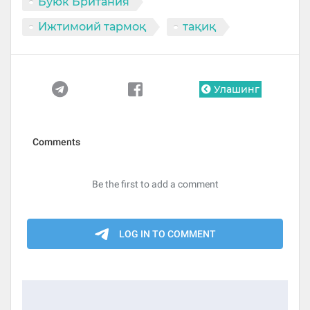
Буюк Британия
Ижтимоий тармоқ
тақиқ
Улашинг