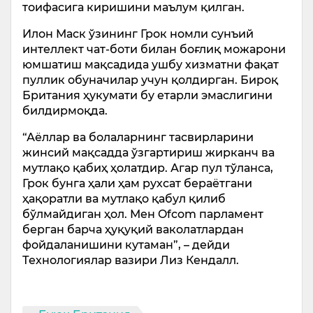
тоифасига киришини маълум қилган.
Илон Маск ўзининг Грок номли сунъий
интеллект чат-боти билан боғлиқ можарони
юмшатиш мақсадида ушбу хизматни фақат
пуллик обуначилар учун қолдирган. Бироқ
Британия ҳукумати бу етарли эмаслигини
билдирмоқда.
“Аёллар ва болаларнинг тасвирларини
жинсий мақсадда ўзгартириш жирканч ва
мутлақо қабиҳ ҳолатдир. Агар пул тўланса,
Грок бунга ҳали ҳам рухсат бераётгани
ҳақоратли ва мутлақо қабул қилиб
бўлмайдиган ҳол. Мен Ofcom парламент
берган барча ҳуқуқий ваколатлардан
фойдаланишини кутаман”, – дейди
Технологиялар вазири Лиз Кендалл.