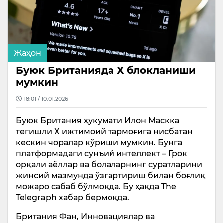
Жаҳон
Буюк Британияда Х блокланиши
мумкин
18:01 / 10.01.2026
Буюк Британия ҳукумати Илон Маскка
тегишли Х ижтимоий тармоғига нисбатан
кескин чоралар кўриши мумкин. Бунга
платформадаги сунъий интеллект – Грок
орқали аёллар ва болаларнинг суратларини
жинсий мазмунда ўзгартириш билан боғлиқ
можаро сабаб бўлмоқда. Бу ҳақда The
Telegraph хабар бермоқда.
Британия Фан, Инновациялар ва