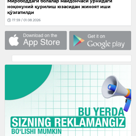
Мирободдаги болалар майдончаси ўрнидаги
ноқонуний қурилиш юзасидан жиноят иши
қўзғатилди
17:59 / 01.08.2026