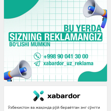
Ўзбекистон ва жаҳонда рўй бераётган энг сўнгги