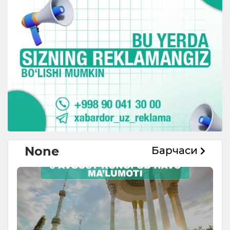
None
Барчаси