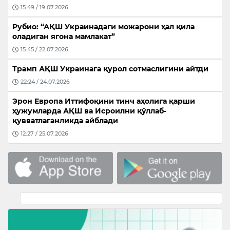
15:49 / 19.07.2026
Рубио: “АҚШ Украинадаги можарони ҳал қила
оладиган ягона мамлакат”
15:45 / 22.07.2026
Трамп АҚШ Украинага қурол сотмаслигини айтди
22:24 / 24.07.2026
Эрон Европа Иттифоқини тинч аҳолига қарши
ҳужумларда АҚШ ва Исроилни қўллаб-
қувватлаганликда айблади
12:27 / 25.07.2026