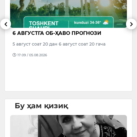
6 АВГУСТГА ОБ-ҲАВО ПРОГНОЗИ
В
р
М
5 август соат 20 дан 6 август соат 20 гача
о
17:09 / 05.08.2026
да
Бу ҳам қизиқ