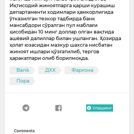
Иқтисодий жиноятларга қарши курашиш
департаменти ходимлари ҳамкорлигида
ўтказилган тезкор тадбирда банк
мансабдори сўралган пул маблағи
ҳисобидан 10 минг доллар олган вақтида
ашёвий далиллар билан ушланган. Ҳозирда
ҳолат юзасидан мазкур шахсга нисбатан
жиноят ишлари қўзғатилиб, тергов
ҳаракатлари олиб борилмоқда.
Bank
ДХХ
Фарғона
Пора
Улашинг