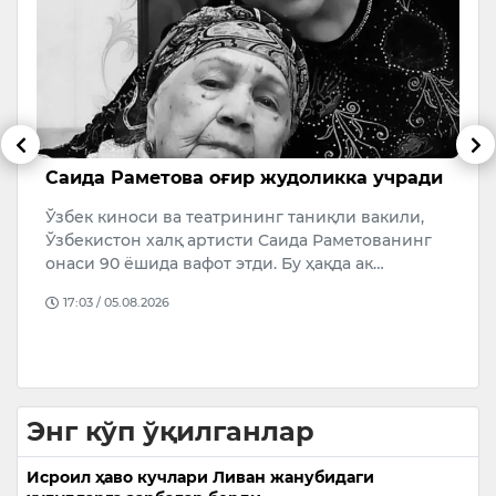
Саида Раметова оғир жудоликка учради
Б
к
Ўзбек киноси ва театрининг таниқли вакили,
7
Ўзбекистон халқ артисти Саида Раметованинг
20
онаси 90 ёшида вафот этди. Бу ҳақда ак…
а
17:03 / 05.08.2026
Энг кўп ўқилганлар
Исроил ҳаво кучлари Ливан жанубидаги