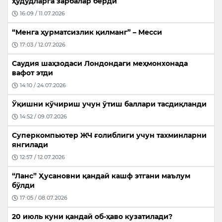
ҳудудларга зарбалар берди
16:09 / 11.07.2026
“Менга ҳурматсизлик қилманг” – Месси
17:03 / 12.07.2026
Саудия шаҳзодаси Лондондаги меҳмонхонада
вафот этди
14:10 / 24.07.2026
Ўқишни кўчириш учун ўтиш баллари тасдиқланди
14:52 / 09.07.2026
Суперкомпьютер ЖЧ ғолиблиги учун тахминларни
янгилади
12:57 / 12.07.2026
“Ланс” Ҳусановни қандай кашф этгани маълум
бўлди
17:05 / 08.07.2026
20 июль куни қандай об-ҳаво кузатилади?