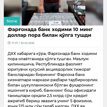
None
Фарғонада банк ходими 10 минг
доллар пора билан қўлга тушди
17:07 / 29.05.2026
ДХХ хабарига кўра, Фарғонада банк ходими
пора олаётганида қўлга тушган. Маълум
қилинишича, Республикада фаолият
юритувчи хусусий акциядорлик тижорат
банкларидан бирининг Фарғона банк
хизматлари маркази раҳбари тадбиркорлик
билан шуғулланмоқчи бўлган фуқаронинг
ишончига кириб, банкнинг бош офисидаги
танишлари орқали 2,5 млрд сўм кредит
ажратиб бериш эвазига унинг 5 фоизини,
яъни 125 млн сўм талаб қилган. ДХХ ва