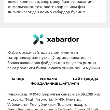
воқеа-ҳодисалар, спорт, шоу-бизнес, маданият,
информацион технологиялар ва илм-фан
янгиликларидан доимо хабардор бўлинг!
«Xabardor.uz» сайтида эълон қилинган
материаллардан нусха кўчириш, тарқатиш ва
бошқа шаклларда фойдаланиш фақат таҳририят
ёзма розилиги билан амалга оширилиши мумкин.
АЛОҚА
РЕКЛАМА
САЙТ ҲАҚИДА
ФОЙДАЛАНИШ ШАРТЛАРИ
Гувоҳнома: №1040. Берилган санаси: 24.09.2019 йил.
Муассис: “High Networks” МЧЖ. Манзил:
Ўзбекистон Республикаси, Тошкент шаҳри,
Яшнобод тумани, Мавлоно Риёзий кўчаси, 31А уй,