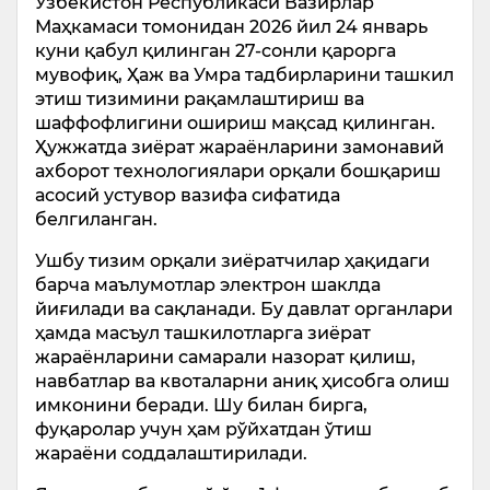
Ўзбекистон Республикаси Вазирлар
Маҳкамаси томонидан 2026 йил 24 январь
куни қабул қилинган 27-сонли қарорга
мувофиқ, Ҳаж ва Умра тадбирларини ташкил
этиш тизимини рақамлаштириш ва
шаффофлигини ошириш мақсад қилинган.
Ҳужжатда зиёрат жараёнларини замонавий
ахборот технологиялари орқали бошқариш
асосий устувор вазифа сифатида
белгиланган.
Ушбу тизим орқали зиёратчилар ҳақидаги
барча маълумотлар электрон шаклда
йиғилади ва сақланади. Бу давлат органлари
ҳамда масъул ташкилотларга зиёрат
жараёнларини самарали назорат қилиш,
навбатлар ва квоталарни аниқ ҳисобга олиш
имконини беради. Шу билан бирга,
фуқаролар учун ҳам рўйхатдан ўтиш
жараёни соддалаштирилади.