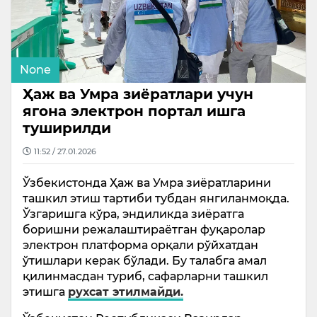
None
Ҳаж ва Умра зиёратлари учун
ягона электрон портал ишга
туширилди
11:52 / 27.01.2026
Ўзбекистонда Ҳаж ва Умра зиёратларини
ташкил этиш тартиби тубдан янгиланмоқда.
Ўзгаришга кўра, эндиликда зиёратга
боришни режалаштираётган фуқаролар
электрон платформа орқали рўйхатдан
ўтишлари керак бўлади. Бу талабга амал
қилинмасдан туриб, сафарларни ташкил
этишга
рухсат этилмайди.