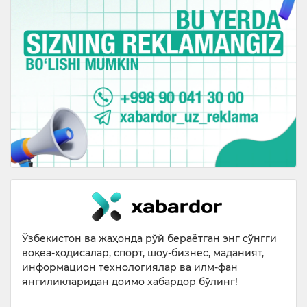
Ўзбекистон ва жаҳонда рўй бераётган энг сўнгги
воқеа-ҳодисалар, спорт, шоу-бизнес, маданият,
информацион технологиялар ва илм-фан
янгиликларидан доимо хабардор бўлинг!