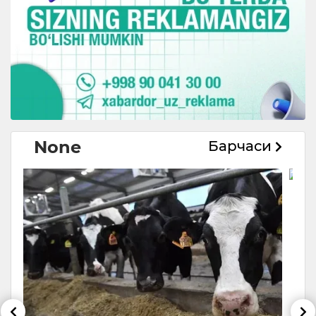
None
Барчаси