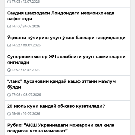
17:03 / 12.07.2026
Саудия шаҳзодаси Лондондаги меҳмонхонада
вафот этди
14:10 / 24.07.2026
Ўқишни кўчириш учун ўтиш баллари тасдиқланди
14:52 / 09.07.2026
Суперкомпьютер ЖЧ ғолиблиги учун тахминларни
янгилади
12:57 / 12.07.2026
“Ланс” Ҳусановни қандай кашф этгани маълум
бўлди
17:05 / 08.07.2026
20 июль куни қандай об-ҳаво кузатилади?
15:49 / 19.07.2026
Рубио: “АҚШ Украинадаги можарони ҳал қила
оладиган ягона мамлакат”