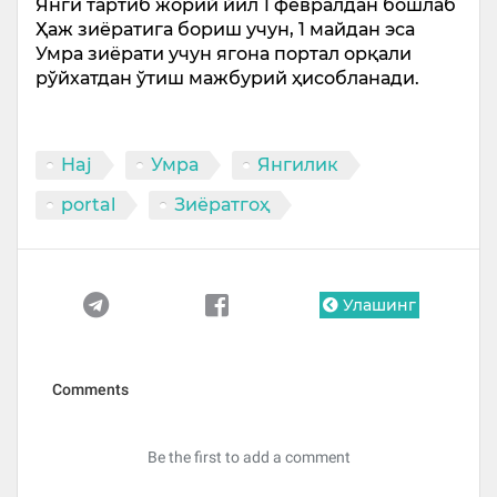
Янги тартиб жорий йил 1 февралдан бошлаб
Ҳаж зиёратига бориш учун, 1 майдан эса
Умра зиёрати учун ягона портал орқали
рўйхатдан ўтиш мажбурий ҳисобланади.
Haj
Умра
Янгилик
portal
Зиёратгоҳ
Улашинг