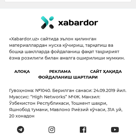
«Xabardor.uz» сайтида эълон қилинган
материаллардан нусха кўчириш, тарқатиш ва
бошқа шаклларда фойдаланиш фақат таҳририят
ёзма розилиги билан амалга оширилиши мумкин.
АЛОҚА
РЕКЛАМА
САЙТ ҲАҚИДА
ФОЙДАЛАНИШ ШАРТЛАРИ
Гувоҳнома: №1040. Берилган санаси: 24.09.2019 йил.
Муассис: “High Networks” МЧЖ. Манзил:
Ўзбекистон Республикаси, Тошкент шаҳри,
Яшнобод тумани, Мавлоно Риёзий кўчаси, 31А уй,
20 хонадон