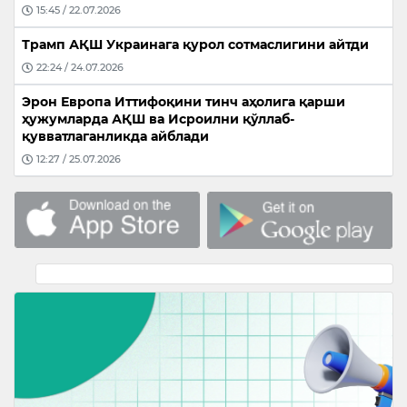
15:45 / 22.07.2026
Трамп АҚШ Украинага қурол сотмаслигини айтди
22:24 / 24.07.2026
Эрон Европа Иттифоқини тинч аҳолига қарши
ҳужумларда АҚШ ва Исроилни қўллаб-
қувватлаганликда айблади
12:27 / 25.07.2026