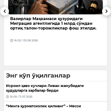
АҚШда Трамп хавфсизлигига таҳдид
Ф
қилган шахс қўлга олинди
м
2 август куни АҚШ президенти Доналд
Ў
Трампнинг ташрифи арафасида хавфсизлик
м
ходимлари гольф майдони ҳудудида шубҳали
б
ҳаракат …
т
09:22 / 05.08.2026
Энг кўп ўқилганлар
Исроил ҳаво кучлари Ливан жанубидаги
ҳудудларга зарбалар берди
16:09 / 11.07.2026
“Менга ҳурматсизлик қилманг” – Месси