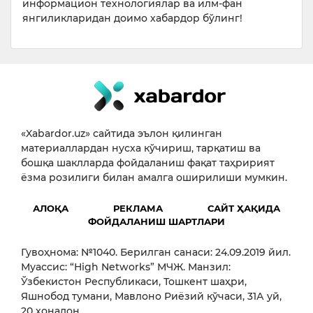
информацион технологиялар ва илм-фан
янгиликларидан доимо хабардор бўлинг!
«Xabardor.uz» сайтида эълон қилинган
материаллардан нусха кўчириш, тарқатиш ва
бошқа шаклларда фойдаланиш фақат таҳририят
ёзма розилиги билан амалга оширилиши мумкин.
АЛОҚА
РЕКЛАМА
САЙТ ҲАҚИДА
ФОЙДАЛАНИШ ШАРТЛАРИ
Гувоҳнома: №1040. Берилган санаси: 24.09.2019 йил.
Муассис: “High Networks” МЧЖ. Манзил:
Ўзбекистон Республикаси, Тошкент шаҳри,
Яшнобод тумани, Мавлоно Риёзий кўчаси, 31А уй,
20 хонадон