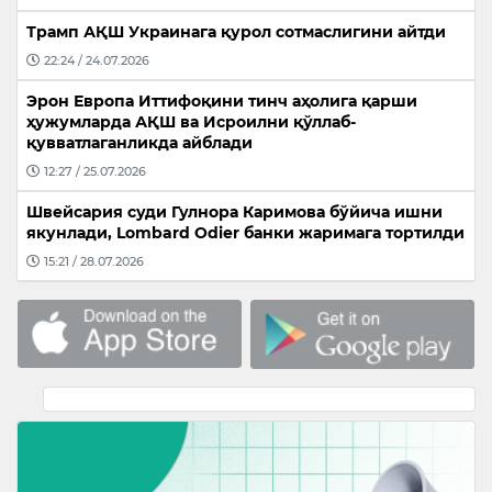
Трамп АҚШ Украинага қурол сотмаслигини айтди
22:24 / 24.07.2026
Эрон Европа Иттифоқини тинч аҳолига қарши
ҳужумларда АҚШ ва Исроилни қўллаб-
қувватлаганликда айблади
12:27 / 25.07.2026
Швейсария суди Гулнора Каримова бўйича ишни
якунлади, Lombard Odier банки жаримага тортилди
15:21 / 28.07.2026