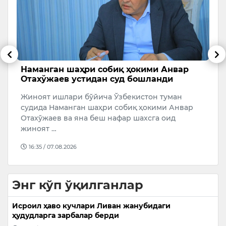
Наманган шаҳри собиқ ҳокими Анвар
Т
Отахўжаев устидан суд бошланди
в
и
Жиноят ишлари бўйича Ўзбекистон туман
7
19
судида Наманган шаҳри собиқ ҳокими Анвар
ё
Отахўжаев ва яна беш нафар шахсга оид
н
жиноят …
16:35 / 07.08.2026
Энг кўп ўқилганлар
Исроил ҳаво кучлари Ливан жанубидаги
ҳудудларга зарбалар берди