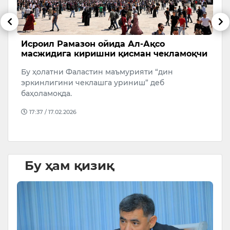
ги
Исроил Рамазон ойида Ал-Ақсо
И
,
масжидига киришни қисман чекламоқчи
ҳ
Бу ҳолатни Фаластин маъмурияти “дин
Б
эркинлигини чеклашга уриниш” деб
ф
5
баҳоламоқда.
б
17:37 / 17.02.2026
Бу ҳам қизиқ