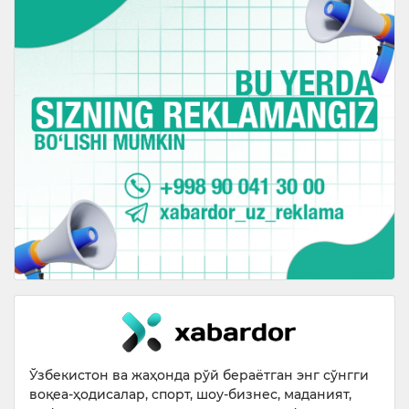
Ўзбекистон ва жаҳонда рўй бераётган энг сўнгги
воқеа-ҳодисалар, спорт, шоу-бизнес, маданият,