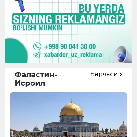
Фаластин-
Барчаси
Исроил