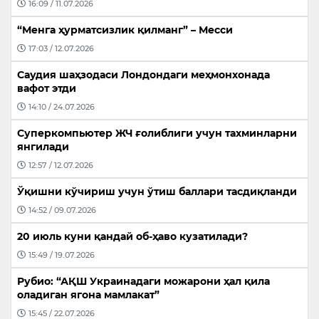
16:09 / 11.07.2026
“Менга ҳурматсизлик қилманг” – Месси
17:03 / 12.07.2026
Саудия шаҳзодаси Лондондаги меҳмонхонада
вафот этди
14:10 / 24.07.2026
Суперкомпьютер ЖЧ ғолиблиги учун тахминларни
янгилади
12:57 / 12.07.2026
Ўқишни кўчириш учун ўтиш баллари тасдиқланди
14:52 / 09.07.2026
20 июль куни қандай об-ҳаво кузатилади?
15:49 / 19.07.2026
Рубио: “АҚШ Украинадаги можарони ҳал қила
оладиган ягона мамлакат”
15:45 / 22.07.2026