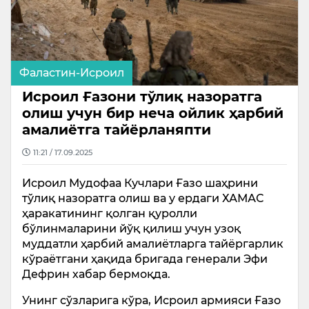
Фаластин-Исроил
Исроил Ғазони тўлиқ назоратга
олиш учун бир неча ойлик ҳарбий
амалиётга тайёрланяпти
11:21 / 17.09.2025
Исроил Мудофаа Кучлари Ғазо шаҳрини
тўлиқ назоратга олиш ва у ердаги ХАМАС
ҳаракатининг қолган қуролли
бўлинмаларини йўқ қилиш учун узоқ
муддатли ҳарбий амалиётларга тайёргарлик
кўраётгани ҳақида бригада генерали Эфи
Дефрин хабар бермоқда.
Унинг сўзларига кўра, Исроил армияси Ғазо