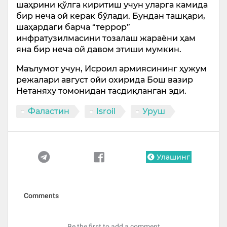
шаҳрини қўлга киритиш учун уларга камида
бир неча ой керак бўлади. Бундан ташқари,
шаҳардаги барча “террор”
инфратузилмасини тозалаш жараёни ҳам
яна бир неча ой давом этиши мумкин.
Маълумот учун, Исроил армиясининг ҳужум
режалари август ойи охирида Бош вазир
Нетаняху томонидан тасдиқланган эди.
Фаластин
Isroil
Уруш
Улашинг