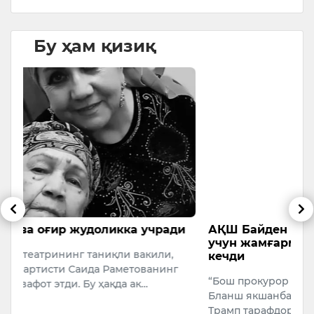
Бу ҳам қизиқ
и
АҚШ Байден маъмурияти қурбонлари
Т
учун жамғарма яратиш режасидан воз
о
кечди
О
“Бош прокурор вазифасини бажарувчи Тодд
м
Бланш якшанба куни кечқурун президент
ч
Трамп тарафдорларига компенсация тўлаш
қ