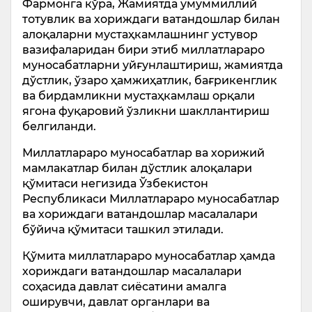
Фармонга кўра, Жамиятда умуммиллий
тотувлик ва хориждаги ватандошлар билан
алоқаларни мустаҳкамлашнинг устувор
вазифаларидан бири этиб миллатлараро
муносабатларни уйғунлаштириш, жамиятда
дўстлик, ўзаро ҳамжиҳатлик, бағрикенглик
ва бирдамликни мустаҳкамлаш орқали
ягона фуқаровий ўзликни шакллантириш
белгиланди.
Миллатлараро муносабатлар ва хорижий
мамлакатлар билан дўстлик алоқалари
қўмитаси негизида Ўзбекистон
Республикаси Миллатлараро муносабатлар
ва хориждаги ватандошлар масалалари
бўйича қўмитаси ташкил этилади.
Қўмита миллатлараро муносабатлар ҳамда
хориждаги ватандошлар масалалари
соҳасида давлат сиёсатини амалга
оширувчи, давлат органлари ва