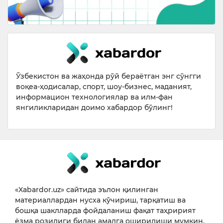
Ўзбекистон ва жаҳонда рўй бераётган энг сўнгги
воқеа-ҳодисалар, спорт, шоу-бизнес, маданият,
информацион технологиялар ва илм-фан
янгиликларидан доимо хабардор бўлинг!
«Xabardor.uz» сайтида эълон қилинган
материаллардан нусха кўчириш, тарқатиш ва
бошқа шаклларда фойдаланиш фақат таҳририят
ёзма розилиги билан амалга оширилиши мумкин.