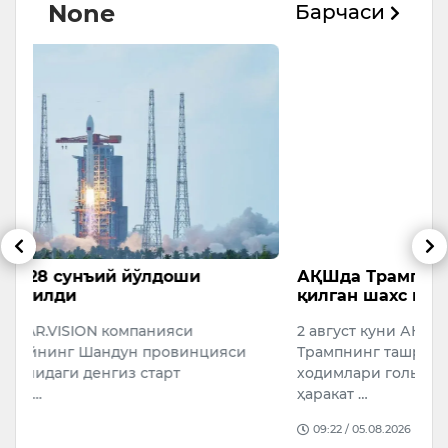
None
Барчаси
АҚШда Трамп хавфсизлигига таҳдид
Х
қилган шахс қўлга олинди
6
с
2 август куни АҚШ президенти Доналд
П
Трампнинг ташрифи арафасида хавфсизлик
х
ходимлари гольф майдони ҳудудида шубҳали
м
ҳаракат …
09:22 / 05.08.2026