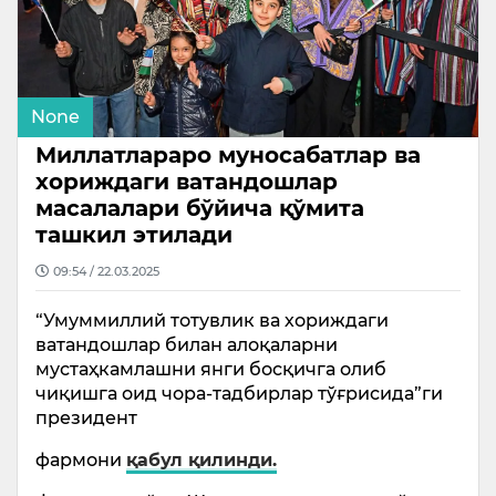
None
Миллатлараро муносабатлар ва
хориждаги ватандошлар
масалалари бўйича қўмита
ташкил этилади
09:54 / 22.03.2025
“Умуммиллий тотувлик ва хориждаги
ватандошлар билан алоқаларни
мустаҳкамлашни янги босқичга олиб
чиқишга оид чора-тадбирлар тўғрисида”ги
президент
фармони
қабул қилинди.