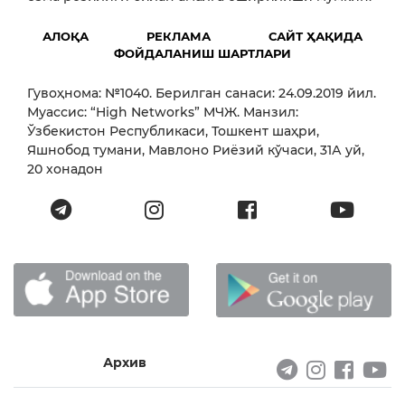
АЛОҚА
РЕКЛАМА
САЙТ ҲАҚИДА
ФОЙДАЛАНИШ ШАРТЛАРИ
Гувоҳнома: №1040. Берилган санаси: 24.09.2019 йил.
Муассис: “High Networks” МЧЖ. Манзил:
Ўзбекистон Республикаси, Тошкент шаҳри,
Яшнобод тумани, Мавлоно Риёзий кўчаси, 31А уй,
20 хонадон
Архив