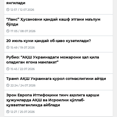
янгилади
12:57 / 12.07.2026
“Ланс” Ҳусановни қандай кашф этгани маълум
бўлди
17:05 / 08.07.2026
20 июль куни қандай об-ҳаво кузатилади?
15:49 / 19.07.2026
Рубио: “АҚШ Украинадаги можарони ҳал қила
оладиган ягона мамлакат”
15:45 / 22.07.2026
Трамп АҚШ Украинага қурол сотмаслигини айтди
22:24 / 24.07.2026
Эрон Европа Иттифоқини тинч аҳолига қарши
ҳужумларда АҚШ ва Исроилни қўллаб-
қувватлаганликда айблади
12:27 / 25.07.2026