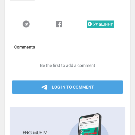
Улашинг