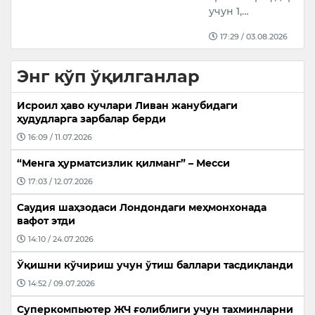
учун 1,…
17:29 / 03.08.2026
Энг кўп ўқилганлар
Исроил ҳаво кучлари Ливан жанубидаги
ҳудудларга зарбалар берди
16:09 / 11.07.2026
“Менга ҳурматсизлик қилманг” – Месси
17:03 / 12.07.2026
Саудия шаҳзодаси Лондондаги меҳмонхонада
вафот этди
14:10 / 24.07.2026
Ўқишни кўчириш учун ўтиш баллари тасдиқланди
14:52 / 09.07.2026
Суперкомпьютер ЖЧ ғолиблиги учун тахминларни