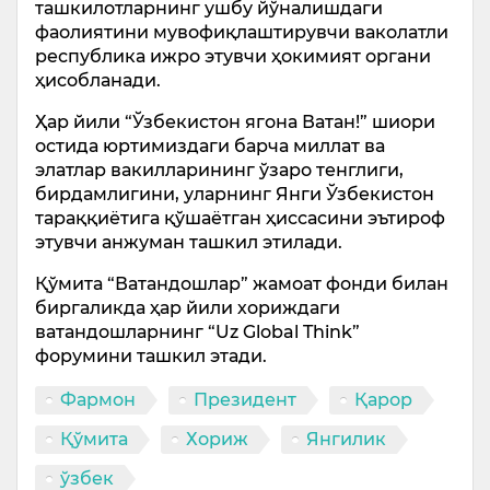
ташкилотларнинг ушбу йўналишдаги
фаолиятини мувофиқлаштирувчи ваколатли
республика ижро этувчи ҳокимият органи
ҳисобланади.
Ҳар йили “Ўзбекистон ягона Ватан!” шиори
остида юртимиздаги барча миллат ва
элатлар вакилларининг ўзаро тенглиги,
бирдамлигини, уларнинг Янги Ўзбекистон
тараққиётига қўшаётган ҳиссасини эътироф
этувчи анжуман ташкил этилади.
Қўмита “Ватандошлар” жамоат фонди билан
биргаликда ҳар йили хориждаги
ватандошларнинг “Uz Global Think”
форумини ташкил этади.
Фармон
Президент
Қарор
Қўмита
Хориж
Янгилик
ўзбек