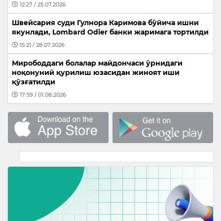
12:27 / 25.07.2026
Швейсария суди Гулнора Каримова бўйича ишни
якунлади, Lombard Odier банки жаримага тортилди
15:21 / 28.07.2026
Мирободдаги болалар майдончаси ўрнидаги
ноқонуний қурилиш юзасидан жиноят иши
қўзғатилди
17:59 / 01.08.2026