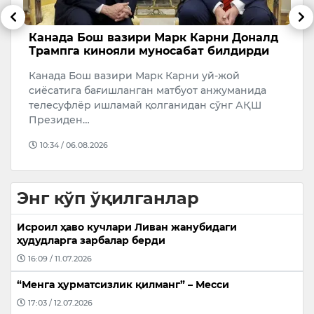
Канада Бош вазири Марк Карни Доналд
Б
Трампга кинояли муносабат билдирди
э
м
Канада Бош вазири Марк Карни уй-жой
У
сиёсатига бағишланган матбуот анжуманида
К
телесуфлёр ишламай қолганидан сўнг АҚШ
…
Ж
Президен…
Б
10:34 / 06.08.2026
Энг кўп ўқилганлар
Исроил ҳаво кучлари Ливан жанубидаги
ҳудудларга зарбалар берди
16:09 / 11.07.2026
“Менга ҳурматсизлик қилманг” – Месси
17:03 / 12.07.2026