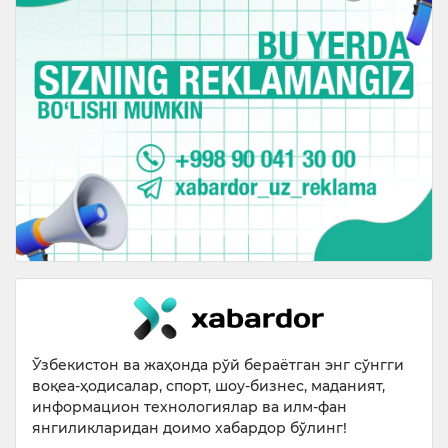
Ўзбекистон ва жаҳонда рўй бераётган энг сўнгги
воқеа-ҳодисалар, спорт, шоу-бизнес, маданият,
информацион технологиялар ва илм-фан
янгиликларидан доимо хабардор бўлинг!