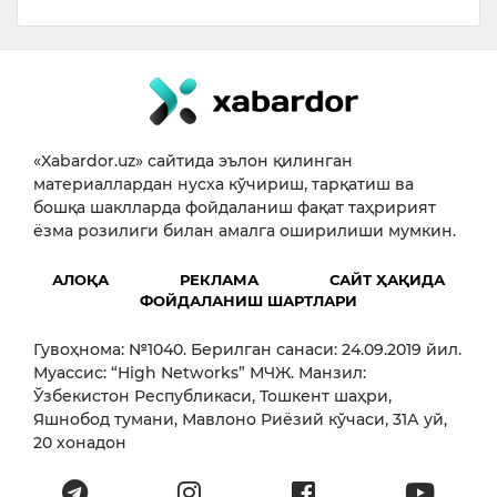
«Xabardor.uz» сайтида эълон қилинган
материаллардан нусха кўчириш, тарқатиш ва
бошқа шаклларда фойдаланиш фақат таҳририят
ёзма розилиги билан амалга оширилиши мумкин.
АЛОҚА
РЕКЛАМА
САЙТ ҲАҚИДА
ФОЙДАЛАНИШ ШАРТЛАРИ
Гувоҳнома: №1040. Берилган санаси: 24.09.2019 йил.
Муассис: “High Networks” МЧЖ. Манзил:
Ўзбекистон Республикаси, Тошкент шаҳри,
Яшнобод тумани, Мавлоно Риёзий кўчаси, 31А уй,
20 хонадон