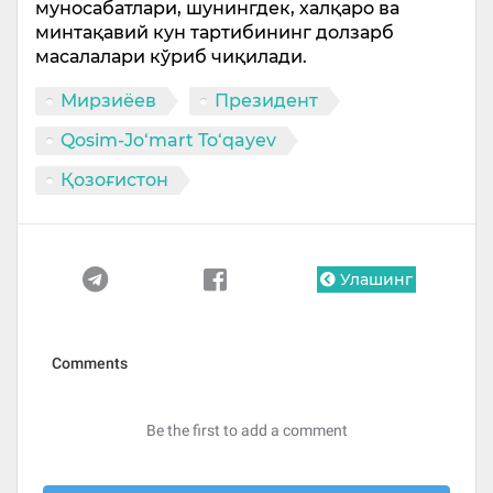
муносабатлари, шунингдек, халқаро ва
минтақавий кун тартибининг долзарб
масалалари кўриб чиқилади.
Мирзиёев
Президент
Qosim-Jo‘mart To‘qayev
Қозоғистон
Улашинг