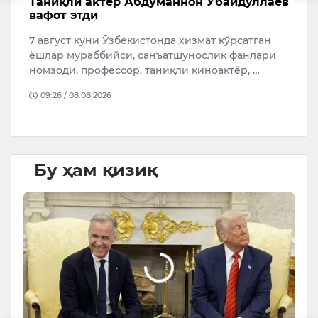
б
Таниқли актёр Абдуманнон Убайдуллаев
А
вафот этди
с
7 август куни Ўзбекистонда хизмат кўрсатган
А
ёшлар мураббийси, санъатшунослик фанлари
қ
т
номзоди, профессор, таниқли киноактёр, …
“
…
09:26 / 08.08.2026
Бу ҳам қизиқ