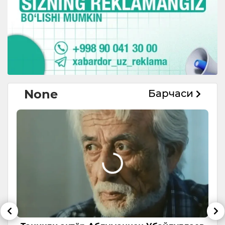
None
Барчаси