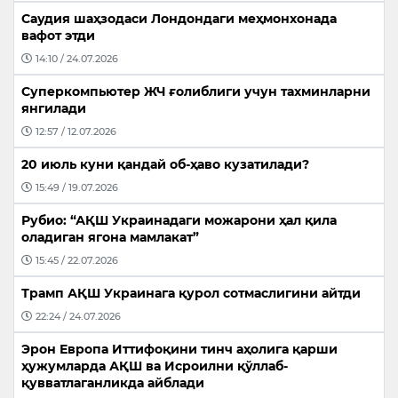
Саудия шаҳзодаси Лондондаги меҳмонхонада
вафот этди
14:10 / 24.07.2026
Суперкомпьютер ЖЧ ғолиблиги учун тахминларни
янгилади
12:57 / 12.07.2026
20 июль куни қандай об-ҳаво кузатилади?
15:49 / 19.07.2026
Рубио: “АҚШ Украинадаги можарони ҳал қила
оладиган ягона мамлакат”
15:45 / 22.07.2026
Трамп АҚШ Украинага қурол сотмаслигини айтди
22:24 / 24.07.2026
Эрон Европа Иттифоқини тинч аҳолига қарши
ҳужумларда АҚШ ва Исроилни қўллаб-
қувватлаганликда айблади