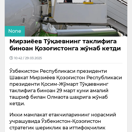
None
Мирзиёев Тўқаевнинг таклифига
биноан Қозоғистонга жўнаб кетди
10:42 / 29.03.2025
Ўзбекистон Республикаси президенти
Шавкат Мирзиёев Қозоғистон Республикаси
президенти Қосим-Жўмарт Тўқаевнинг
таклифига биноан 29 март куни амалий
ташриф билан Олмаота шаҳрига жўнаб
кетди.
Икки мамлакат етакчиларининг норасмий
учрашувида Ўзбекистон-Қозоғистон
стратегик шериклик ва иттифоқчилик