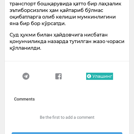
транспорт бошқарувида ҳатто бир лаҳзалик
эътиборсизлик ҳам қайтариб бўлмас
оқибатларга олиб келиши мумкинлигини
яна бир бор кўрсатди.
Суд ҳукми билан ҳайдовчига нисбатан
қонунчиликда назарда тутилган жазо чораси
қўлланилди.
Улашинг