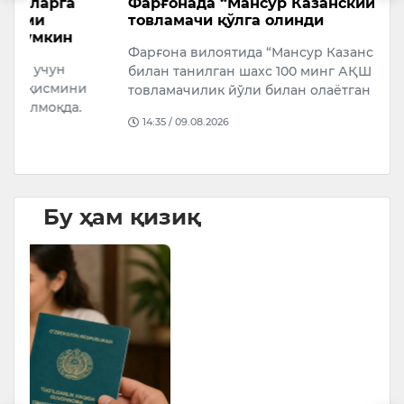
Фарғонада “Мансур Казанский” лақабли
Т
товламачи қўлга олинди
а
м
Фарғона вилоятида “Мансур Казанский” лақаби
7
билан танилган шахс 100 минг АҚШ долларини
т
товламачилик йўли билан олаётган вақт…
Ч
14:35 / 09.08.2026
т
Бу ҳам қизиқ