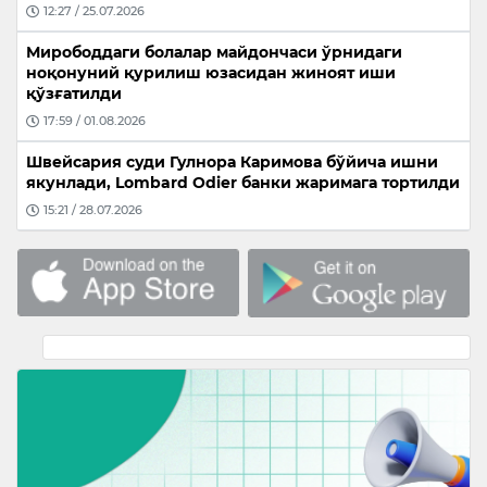
12:27 / 25.07.2026
Мирободдаги болалар майдончаси ўрнидаги
ноқонуний қурилиш юзасидан жиноят иши
қўзғатилди
17:59 / 01.08.2026
Швейсария суди Гулнора Каримова бўйича ишни
якунлади, Lombard Odier банки жаримага тортилди
15:21 / 28.07.2026