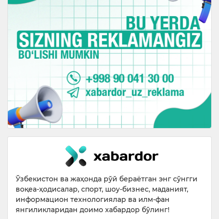
Ўзбекистон ва жаҳонда рўй бераётган энг сўнгги
воқеа-ҳодисалар, спорт, шоу-бизнес, маданият,
информацион технологиялар ва илм-фан
янгиликларидан доимо хабардор бўлинг!