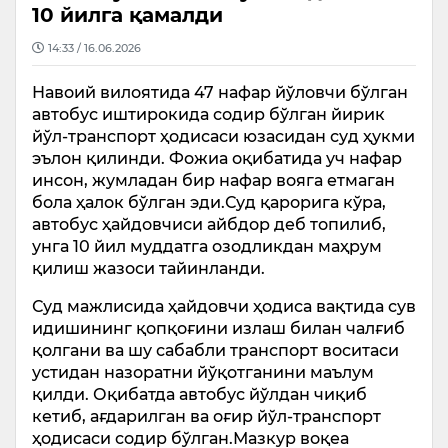
10 йилга қамалди
14:33 / 16.06.2026
Навоий вилоятида 47 нафар йўловчи бўлган
автобус иштирокида содир бўлган йирик
йўл-транспорт ҳодисаси юзасидан суд ҳукми
эълон қилинди. Фожиа оқибатида уч нафар
инсон, жумладан бир нафар вояга етмаган
бола ҳалок бўлган эди.Суд қарорига кўра,
автобус ҳайдовчиси айбдор деб топилиб,
унга 10 йил муддатга озодликдан маҳрум
қилиш жазоси тайинланди.
Суд мажлисида ҳайдовчи ҳодиса вақтида сув
идишининг қопқоғини излаш билан чалғиб
қолгани ва шу сабабли транспорт воситаси
устидан назоратни йўқотганини маълум
қилди. Оқибатда автобус йўлдан чиқиб
кетиб, ағдарилган ва оғир йўл-транспорт
ҳодисаси содир бўлган.Мазкур воқеа