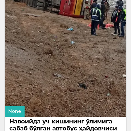
None
Навоийда уч кишининг ўлимига
сабаб бўлган автобус ҳайдовчиси