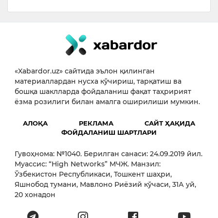
«Xabardor.uz» сайтида эълон қилинган
материаллардан нусха кўчириш, тарқатиш ва
бошқа шаклларда фойдаланиш фақат таҳририят
ёзма розилиги билан амалга оширилиши мумкин.
АЛОҚА
РЕКЛАМА
САЙТ ҲАҚИДА
ФОЙДАЛАНИШ ШАРТЛАРИ
Гувоҳнома: №1040. Берилган санаси: 24.09.2019 йил.
Муассис: “High Networks” МЧЖ. Манзил:
Ўзбекистон Республикаси, Тошкент шаҳри,
Яшнобод тумани, Мавлоно Риёзий кўчаси, 31А уй,
20 хонадон