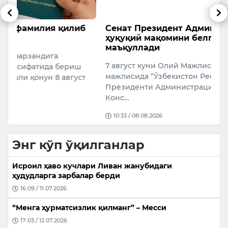
б
Сенат Президент Администрациясининг
Қ
ҳуқуқий мақомини белгиловчи қонунни
у
маъқуллади
Қ
7 август куни Олий Мажлис Сенатининг 18-ялпи
у
мажлисида “Ўзбекистон Республикаси
т
а
Президенти Администрацияси тўғрисида”ги
Конс…
10:33 / 08.08.2026
Энг кўп ўқилганлар
Исроил ҳаво кучлари Ливан жанубидаги
ҳудудларга зарбалар берди
16:09 / 11.07.2026
“Менга ҳурматсизлик қилманг” – Месси
17:03 / 12.07.2026