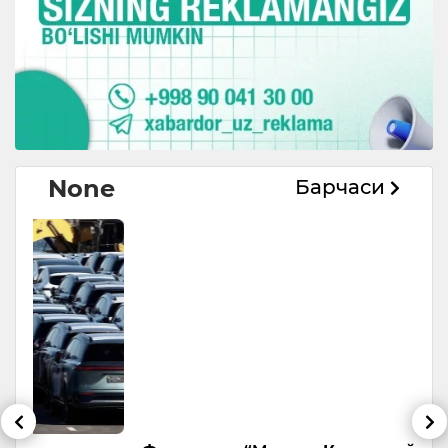
None
Барчаси