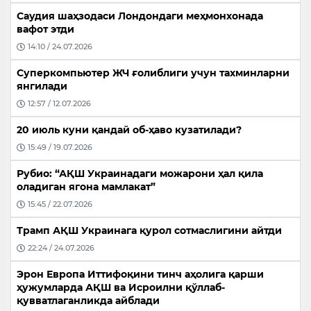
Саудия шаҳзодаси Лондондаги меҳмонхонада
вафот этди
14:10 / 24.07.2026
Суперкомпьютер ЖЧ ғолиблиги учун тахминларни
янгилади
12:57 / 12.07.2026
20 июль куни қандай об-ҳаво кузатилади?
15:49 / 19.07.2026
Рубио: “АҚШ Украинадаги можарони ҳал қила
оладиган ягона мамлакат”
15:45 / 22.07.2026
Трамп АҚШ Украинага қурол сотмаслигини айтди
22:24 / 24.07.2026
Эрон Европа Иттифоқини тинч аҳолига қарши
ҳужумларда АҚШ ва Исроилни қўллаб-
қувватлаганликда айблади