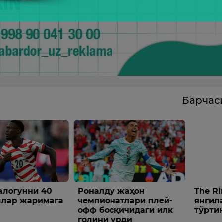
Барча
логунни 40
Роналду жаҳон
The Ri
ллар жаримага
чемпионатлари плей-
янгил
офф босқичидаги илк
тўртин
голини урди