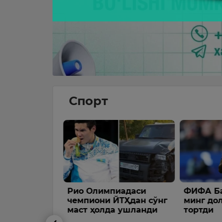
Спорт
матсизлик
Рио Олимпиадаси
ФИФА Ба
 Месси
чемпиони ЙТҲдан сўнг
минг до
маст ҳолда ушланди
тортди
галиялик