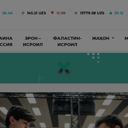
36.46
₽
145.21 UZS
-0.98
€
13779.58 UZS
30.12
АИНА
ЭРОН –
ФАЛАСТИН-
ЖАҲОН
М
ОССИЯ
ИСРОИЛ
ИСРОИЛ