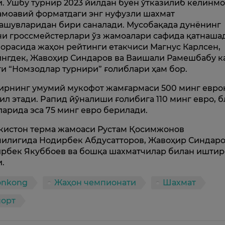
и. Ушбу турнир 2023 йилдан буён ўтказилиб келинм
амоавий форматдаги энг нуфузли шахмат
ашувларидан бири саналади. Мусобақада дунёнинг
чи гроссмейстерлари ўз жамоалари сафида қатнаша
 орасида жаҳон рейтинги етакчиси Магнус Карлсен,
нгдек, Жавоҳир Синдаров ва Ваишали Рамешбабу к
ги “Номзодлар турнири” ғолиблари ҳам бор.
ирнинг умумий мукофот жамғармаси 500 минг евро
ил этади. Pапид йўналиши ғолибига 110 минг евро, 
ларида эса 75 минг евро берилади.
кистон терма жамоаси Рустам Қосимжонов
илигида Нодирбек Абдусатторов, Жавоҳир Синдаро
рбек Якуббоев ва бошқа шахматчилар билан иштир
и.
onkong
Жаҳон чемпионати
Шахмат
порт