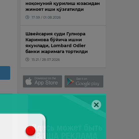
ноқонуний қурилиш юзасидан
жиноят иши қўзғатилди
17:59 / 01.08.2026
Швейсария суди Гулнора
Каримова бўйича ишни
якунлади, Lombard Odier
банки жаримага тортилди
15:21 / 28.07.2026