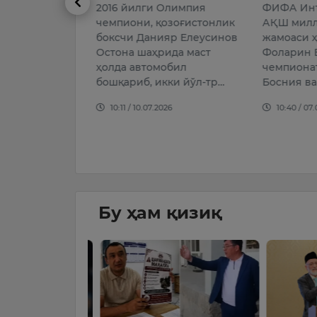
2016 йилги Олимпия
ФИФА Инт
роз билдирди.
чемпиони, қозоғистонлик
АҚШ милл
26
боксчи Данияр Елеусинов
жамоаси 
Остона шаҳрида маст
Фоларин Б
ҳолда автомобил
чемпионат
бошқариб, икки йўл-тр…
Босния ва
10:11 / 10.07.2026
10:40 / 07.
Бу ҳам қизиқ