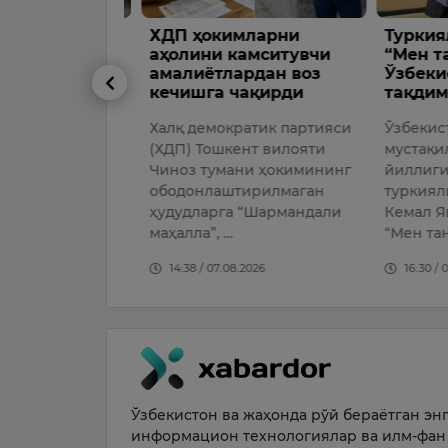
ХДП ҳокимларни
Туркиял
г бобоси
аҳолини камситувчи
“Мен тан
амалиётлардан воз
Ўзбекист
кечишга чақирди
тақдим э
миллий терма
Халқ демократик партияси
Ўзбекисто
оячиси
(ХДП) Тошкент вилояти
мустақилл
усановнинг
Чиноз тумани ҳокимининг
йиллиги м
ёдкор” U19
ободонлаштирилмаган
туркиялик
 мураббийи
ҳудудларга “Шармандали
Кемал Яву
мовн…
маҳалла”, …
“Мен тани
026
14:38 / 07.08.2026
16:30 / 07.
Ўзбекистон ва жаҳонда рўй бераётган энг 
информацион технологиялар ва илм-фан 