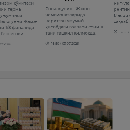
изом қўмитаси
Янгилан
Роналдунинг Жаҳон
ий терма
рейтин
чемпионатларида
ҳужумчиси
Мадрим
киритган умумий
алогунни Жаҳон
сақлаб 
ҳисобдаги голлари сони 11
и 1/8 финалида
16:52 /
тани ташкил қилмоқда.
 Герсегови…
16:50 / 03.07.2026
07.2026