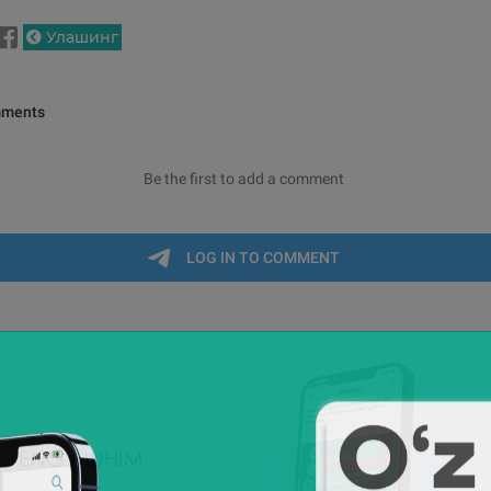
Улашинг