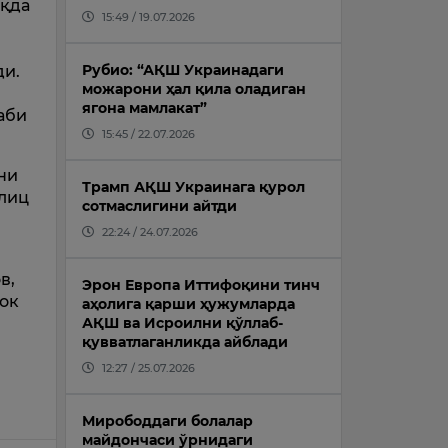
оқда
15:49 / 19.07.2026
Рубио: “АҚШ Украинадаги
ди.
можарони ҳал қила оладиган
ягона мамлакат”
аби
15:45 / 22.07.2026
ни
Трамп АҚШ Украинага қурол
блиц
сотмаслигини айтди
22:24 / 24.07.2026
в,
Эрон Европа Иттифоқини тинч
ок
аҳолига қарши ҳужумларда
АҚШ ва Исроилни қўллаб-
қувватлаганликда айблади
12:27 / 25.07.2026
Мирободдаги болалар
майдончаси ўрнидаги