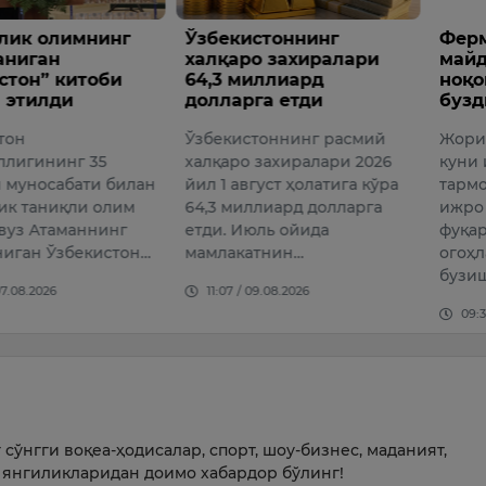
ик олимнинг
Ўзбекистоннинг
Ферме
иган
халқаро захиралари
майдо
он” китоби
64,3 миллиард
ноқон
тилди
долларга етди
бузди
н
Ўзбекистоннинг расмий
Жорий й
игининг 35
халқаро захиралари 2026
куни и
уносабати билан
йил 1 август ҳолатига кўра
тармоқ
 таниқли олим
64,3 миллиард долларга
ижро б
з Атаманнинг
етди. Июль ойида
фуқаро
ган Ўзбекистон…
мамлакатнин…
огоҳла
бузишг
08.2026
11:07 / 09.08.2026
09:39 /
сўнгги воқеа-ҳодисалар, спорт, шоу-бизнес, маданият,
янгиликларидан доимо хабардор бўлинг!