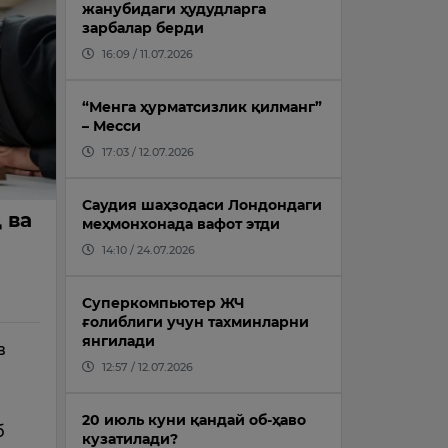
жанубидаги ҳудудларга
зарбалар берди
16:09 / 11.07.2026
“Менга ҳурматсизлик қилманг”
– Месси
17:03 / 12.07.2026
Саудия шаҳзодаси Лондондаги
 ва
меҳмонхонада вафот этди
14:10 / 24.07.2026
Суперкомпьютер ЖЧ
ғолиблиги учун тахминларни
янгилади
в
12:57 / 12.07.2026
d
20 июль куни қандай об-ҳаво
б
кузатилади?