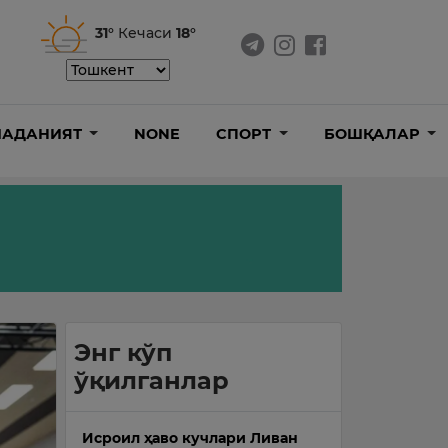
31°
Кечаси
18°
АДАНИЯТ
NONE
СПОРТ
БОШҚАЛАР
Энг кўп
ўқилганлар
Исроил ҳаво кучлари Ливан