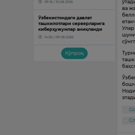
ўтад
09:16 / 10.08.2026
ва ж
белл
Ўзбекистондаги давлат
етак
ташкилотлари серверларига
Улар
киберҳужумлар аниқланди
шуни
14:56 / 09.08.2026
сўнг
Турн
Кўпроқ
ташк
баҳс
Ўзбе
бошч
Ноди
этад
G
С