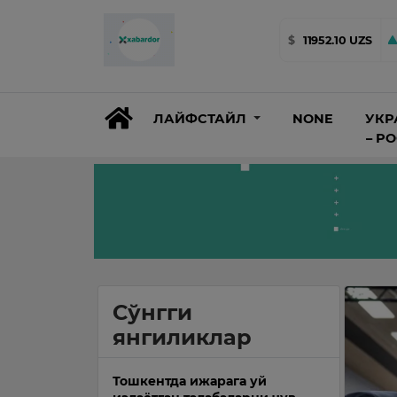
$
11952.10 UZS
ЛАЙФСТАЙЛ
NONE
УКР
– Р
Сўнгги
янгиликлар
Тошкентда ижарага уй