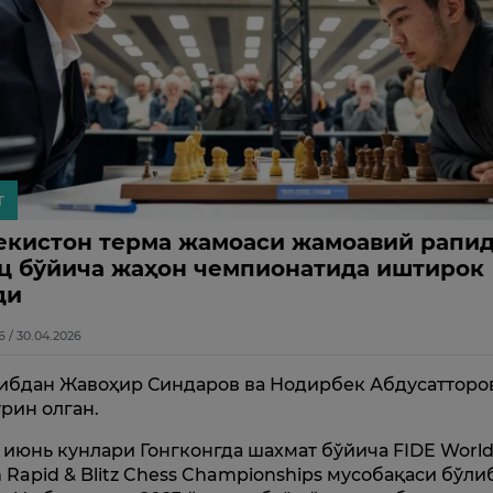
т
екистон терма жамоаси жамоавий рапид
ц бўйича жаҳон чемпионатида иштирок
ди
6 / 30.04.2026
ибдан Жавоҳир Синдаров ва Нодирбек Абдусатторо
ўрин олган.
2 июнь кунлари Гонгконгда шахмат бўйича FIDE Worl
 Rapid & Blitz Chess Championships мусобақаси бўли