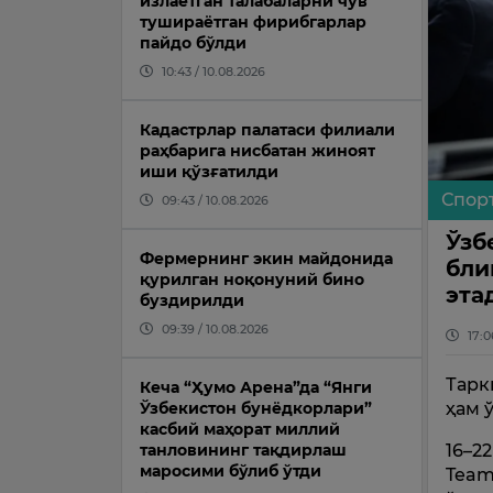
излаётган талабаларни чув
тушираётган фирибгарлар
пайдо бўлди
10:43 / 10.08.2026
Кадастрлар палатаси филиали
раҳбарига нисбатан жиноят
иши қўзғатилди
Спор
09:43 / 10.08.2026
Ўзб
Фермернинг экин майдонида
бли
қурилган ноқонуний бино
эта
буздирилди
09:39 / 10.08.2026
17:0
Тарк
Кеча “Ҳумо Арена”да “Янги
ҳам 
Ўзбекистон бунёдкорлари”
касбий маҳорат миллий
16–2
танловининг тақдирлаш
маросими бўлиб ўтди
Team