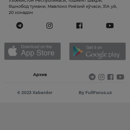
Ўзбекистон Республикаси, Тошкент шаҳри,
Яшнобод тумани, Мавлоно Риёзий кўчаси, 31А уй,
20 хонадон
Архив
© 2023 Xabardor
By FullFocus.uz