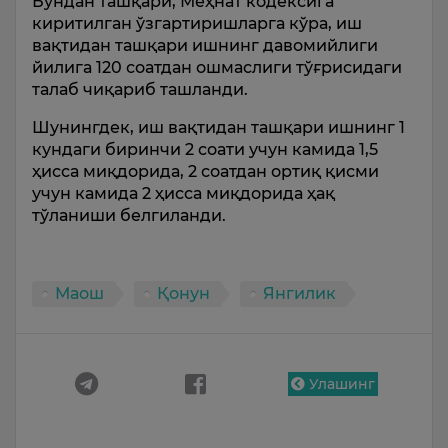
Бундан ташқари, Меҳнат кодексига
киритилган ўзгартиришларга кўра, иш
вақтидан ташқари ишнинг давомийлиги
йилига 120 соатдан ошмаслиги тўғрисидаги
талаб чиқариб ташланди.
Шунингдек, иш вақтидан ташқари ишнинг 1
кундаги биринчи 2 соати учун камида 1,5
ҳисса миқдорида, 2 соатдан ортиқ қисми
учун камида 2 ҳисса миқдорида ҳақ
тўланиши белгиланди.
Маош
Қонун
Янгилик
Улашинг