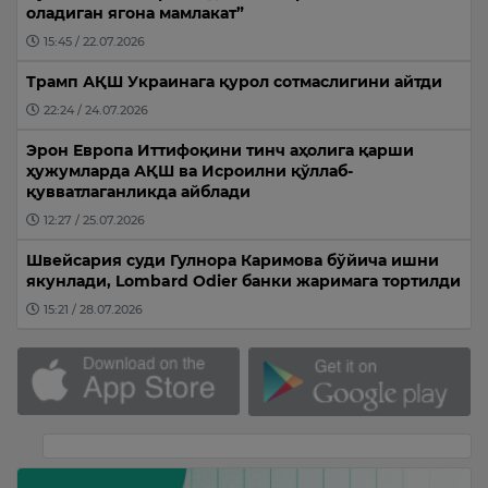
оладиган ягона мамлакат”
15:45 / 22.07.2026
Трамп АҚШ Украинага қурол сотмаслигини айтди
22:24 / 24.07.2026
Эрон Европа Иттифоқини тинч аҳолига қарши
ҳужумларда АҚШ ва Исроилни қўллаб-
қувватлаганликда айблади
12:27 / 25.07.2026
Швейсария суди Гулнора Каримова бўйича ишни
якунлади, Lombard Odier банки жаримага тортилди
15:21 / 28.07.2026