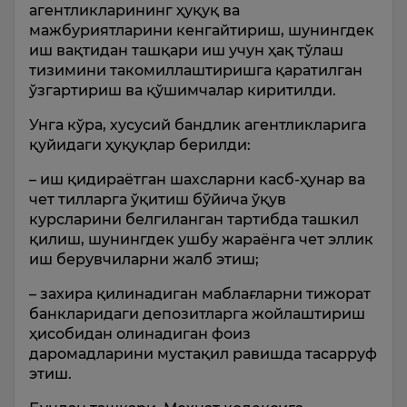
агентликларининг ҳуқуқ ва
мажбуриятларини кенгайтириш, шунингдек
иш вақтидан ташқари иш учун ҳақ тўлаш
тизимини такомиллаштиришга қаратилган
ўзгартириш ва қўшимчалар киритилди.
Унга кўра, хусусий бандлик агентликларига
қуйидаги ҳуқуқлар берилди:
– иш қидираётган шахсларни касб-ҳунар ва
чет тилларга ўқитиш бўйича ўқув
курсларини белгиланган тартибда ташкил
қилиш, шунингдек ушбу жараёнга чет эллик
иш берувчиларни жалб этиш;
– захира қилинадиган маблағларни тижорат
банкларидаги депозитларга жойлаштириш
ҳисобидан олинадиган фоиз
даромадларини мустақил равишда тасарруф
этиш.