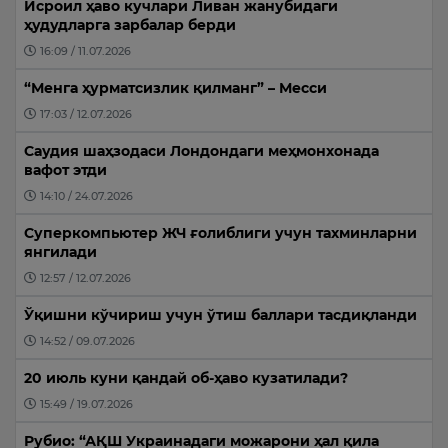
Исроил ҳаво кучлари Ливан жанубидаги
ҳудудларга зарбалар берди
16:09 / 11.07.2026
“Менга ҳурматсизлик қилманг” – Месси
17:03 / 12.07.2026
Саудия шаҳзодаси Лондондаги меҳмонхонада
вафот этди
14:10 / 24.07.2026
Суперкомпьютер ЖЧ ғолиблиги учун тахминларни
янгилади
12:57 / 12.07.2026
Ўқишни кўчириш учун ўтиш баллари тасдиқланди
14:52 / 09.07.2026
20 июль куни қандай об-ҳаво кузатилади?
15:49 / 19.07.2026
Рубио: “АҚШ Украинадаги можарони ҳал қила