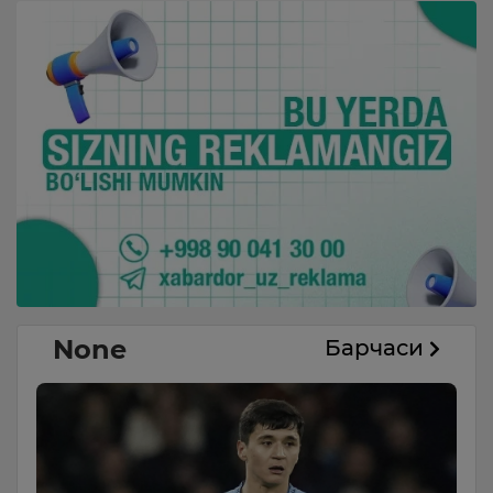
None
Барчаси