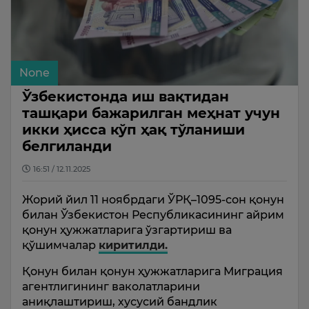
None
Ўзбекистонда иш вақтидан
ташқари бажарилган меҳнат учун
икки ҳисса кўп ҳақ тўланиши
белгиланди
16:51 / 12.11.2025
Жорий йил 11 ноябрдаги ЎРҚ–1095-сон қонун
билан Ўзбекистон Республикасининг айрим
қонун ҳужжатларига ўзгартириш ва
қўшимчалар
киритилди.
Қонун билан қонун ҳужжатларига Миграция
агентлигининг ваколатларини
аниқлаштириш, хусусий бандлик