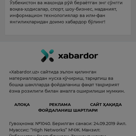
Ўзбекистон ва жаҳонда рўй бераётган энг сўнгги
воқеа-ҳодисалар, спорт, шоу-бизнес, маданият,
информацион технологиялар ва илм-фан
янгиликларидан доимо хабардор бўлинг!
«Xabardor.uz» сайтида эълон қилинган
материаллардан нусха кўчириш, тарқатиш ва
бошқа шаклларда фойдаланиш фақат таҳририят
ёзма розилиги билан амалга оширилиши мумкин.
АЛОҚА
РЕКЛАМА
САЙТ ҲАҚИДА
ФОЙДАЛАНИШ ШАРТЛАРИ
Гувоҳнома: №1040. Берилган санаси: 24.09.2019 йил.
Муассис: “High Networks” МЧЖ. Манзил: