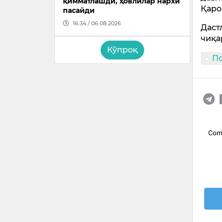
қимматлашди, ҳовлилар нархи
Қаро
пасайди
16:34 / 06.08.2026
Даст
чиқа
Кўпроқ
П