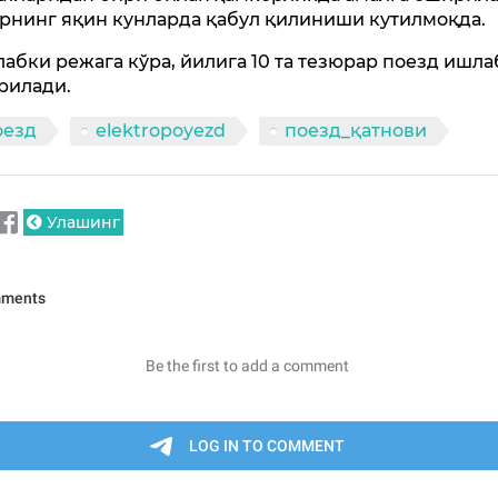
рнинг яқин кунларда қабул қилиниши кутилмоқда.
лабки режага кўра, йилига 10 та тезюрар поезд ишла
рилади.
оезд
elektropoyezd
поезд_қатнови
Улашинг