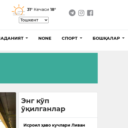
31°
Кечаси
18°
АДАНИЯТ
NONE
СПОРТ
БОШҚАЛАР
Энг кўп
ўқилганлар
Исроил ҳаво кучлари Ливан