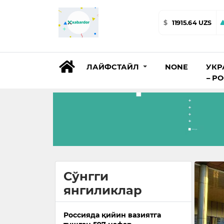
$
11915.64 UZS
ЛАЙФСТАЙЛ
NONE
УКР
– Р
Сўнгги
янгиликлар
Россияда қийин вазиятга