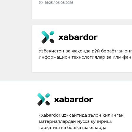
026
ҳақда Қир
14:37 / 05.
Ўзбекистон ва жаҳонда рўй бераётган энг 
информацион технологиялар ва илм-фан 
«Xabardor.uz» сайтида эълон қилинган
материаллардан нусха кўчириш,
тарқатиш ва бошқа шаклларда