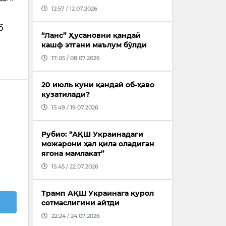
12:57 / 12.07.2026
б
“Ланс” Ҳусановни қандай
кашф этгани маълум бўлди
17:05 / 08.07.2026
20 июль куни қандай об-ҳаво
кузатилади?
15:49 / 19.07.2026
Рубио: “АҚШ Украинадаги
можарони ҳал қила оладиган
ягона мамлакат”
15:45 / 22.07.2026
Трамп АҚШ Украинага қурол
сотмаслигини айтди
22:24 / 24.07.2026