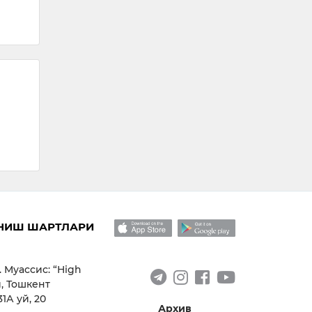
09:
НИШ ШАРТЛАРИ
. Муассис: “High
, Тошкент
1А уй, 20
Архив