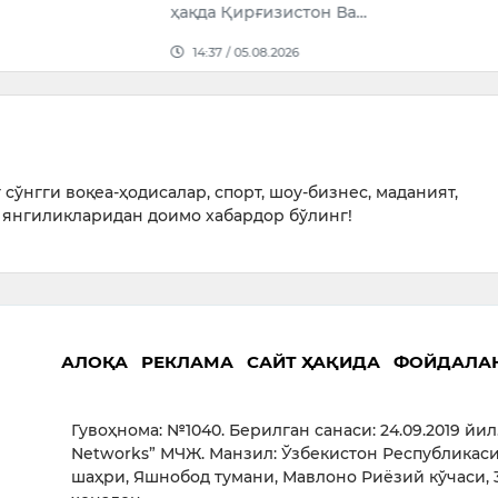
ғизистон Ва…
08.2026
сўнгги воқеа-ҳодисалар, спорт, шоу-бизнес, маданият,
янгиликларидан доимо хабардор бўлинг!
АЛОҚА
РЕКЛАМА
САЙТ ҲАҚИДА
ФОЙДАЛА
Гувоҳнома: №1040. Берилган санаси: 24.09.2019 йил
Networks” МЧЖ. Манзил: Ўзбекистон Республикаси
шаҳри, Яшнобод тумани, Мавлоно Риёзий кўчаси, 3