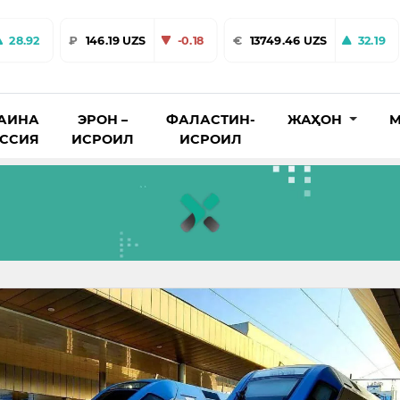
28.92
₽
146.19 UZS
-0.18
€
13749.46 UZS
32.19
АИНА
ЭРОН –
ФАЛАСТИН-
ЖАҲОН
М
ОССИЯ
ИСРОИЛ
ИСРОИЛ