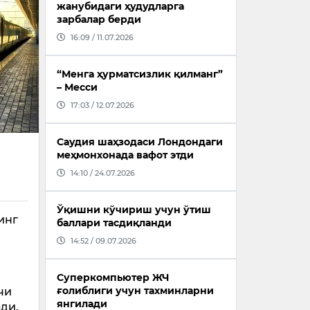
жанубидаги ҳудудларга
зарбалар берди
16:09 / 11.07.2026
“Менга ҳурматсизлик қилманг”
– Месси
17:03 / 12.07.2026
Саудия шаҳзодаси Лондондаги
меҳмонхонада вафот этди
14:10 / 24.07.2026
Ўқишни кўчириш учун ўтиш
инг
баллари тасдиқланди
14:52 / 09.07.2026
Суперкомпьютер ЖЧ
ғолиблиги учун тахминларни
чи
янгилади
ди.