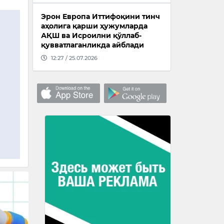
Эрон Европа Иттифоқини тинч
аҳолига қарши ҳужумларда
АҚШ ва Исроилни қўллаб-
қувватлаганликда айблади
12:27 / 25.07.2026