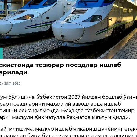
екистонда тезюрар поездлар ишлаб
арилади
5 / 29.11.2025
ум бўлишича, Ўзбекистон 2027 йилдан бошлаб ўзин
рар поездларини маҳаллий заводларда ишлаб
ришни режа қилмоқда. Бу ҳақда “Ўзбекистон темир
ари” масъули Ҳикматулла Раҳматов маълум қилди.
 айтилишича, мазкур ишлаб чиқариш дунёнинг етак
атларидан бири билан ҳамкорликда амалга оширила