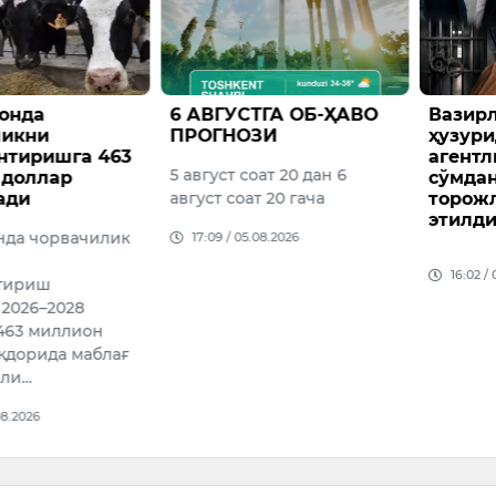
ТГА ОБ-ҲАВО
Вазирлар Маҳкамаси
Болал
ЗИ
ҳузуридаги Миграция
фойда
агентлигида 1 млрд
қуйма 
ат 20 дан 6
сўмдан ортиқ талон-
яшири
 20 гача
торожликлар фош
чиқиш
этилди.
ҳолат
08.2026
Фуқаро
16:02 / 05.08.2026
млн сўм
бошқаси
доллар
банкно
Ўзбеки
оли…
15:52 /