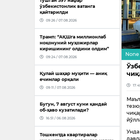
тушган 597 нафар
ўзбекистонлик ватанга
қайтарилди
09:26 / 07.08.2026
Трамп: “АҚШга миллионлаб
ноқонуний муҳожирлар
киришининг олдини олдим”
None
09:24 / 07.08.2026
Ўзб
чиқ
Қулай шаҳар муҳити — аниқ
ечимлар орқали
17:4
09:11 / 07.08.2026
Маъл
Бугун, 7 август куни қандай
тезю
об-ҳаво кузатилади?
чиқа
16:51 / 06.08.2026
йўлл
Унда
Тошкентда квартиралар
давл