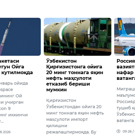
он
Россияда қийин
6 АВГ
тонга ойига
вазиятга тушган 597
ПРОГ
тоннага яқин
нафар ўзбекистонлик
5 август
ҳсулоти
ватанга қайтарилди
 бериши
август с
Миграция агентлиги
17:09 /
маълумотига кўра,
тон
Россияда қийин вазиятга
ндан ойига 20
тушиб қолган 597 нафар
ага яқин нефть
Ўзбекистон фуқароси
 импорт
ватанга қайтарилди. …
09:26 / 07.08.2026
рмоқда. Бу