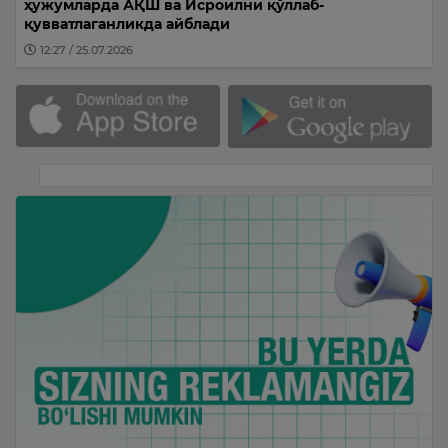
ҳужумларда АҚШ ва Исроилни қўллаб-
қувватлаганликда айблади
12:27 / 25.07.2026