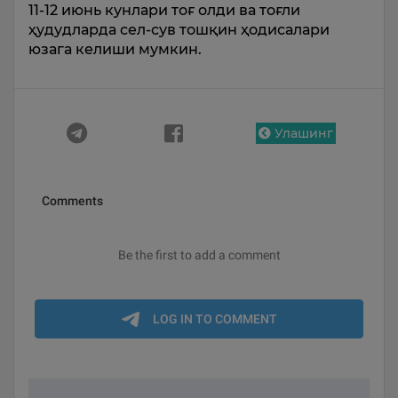
11-12 июнь кунлари тоғ олди ва тоғли
ҳудудларда сел-сув тошқин ҳодисалари
юзага келиши мумкин.
Улашинг