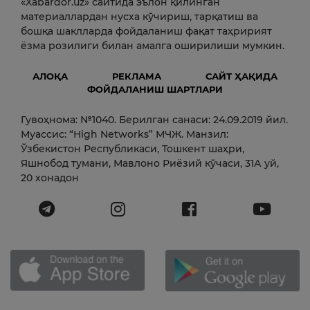
«Xabardor.uz» сайтида эълон қилинган
материаллардан нусха кўчириш, тарқатиш ва
бошқа шаклларда фойдаланиш фақат таҳририят
ёзма розилиги билан амалга оширилиши мумкин.
АЛОҚА
РЕКЛАМА
САЙТ ҲАҚИДА
ФОЙДАЛАНИШ ШАРТЛАРИ
Гувоҳнома: №1040. Берилган санаси: 24.09.2019 йил.
Муассис: “High Networks” МЧЖ. Манзил:
Ўзбекистон Республикаси, Тошкент шаҳри,
Яшнобод тумани, Мавлоно Риёзий кўчаси, 31А уй,
20 хонадон