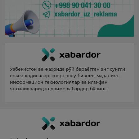
Ўзбекистон ва жаҳонда рўй бераётган энг сўнгги
воқеа-ҳодисалар, спорт, шоу-бизнес, маданият,
информацион технологиялар ва илм-фан
янгиликларидан доимо хабардор бўлинг!