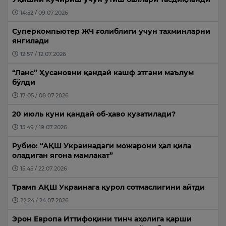
14:52 / 09.07.2026
Суперкомпьютер ЖЧ ғолиблиги учун тахминларни
янгилади
12:57 / 12.07.2026
“Ланс” Ҳусановни қандай кашф этгани маълум
бўлди
17:05 / 08.07.2026
20 июль куни қандай об-ҳаво кузатилади?
15:49 / 19.07.2026
Рубио: “АҚШ Украинадаги можарони ҳал қила
оладиган ягона мамлакат”
15:45 / 22.07.2026
Трамп АҚШ Украинага қурол сотмаслигини айтди
22:24 / 24.07.2026
Эрон Европа Иттифоқини тинч аҳолига қарши