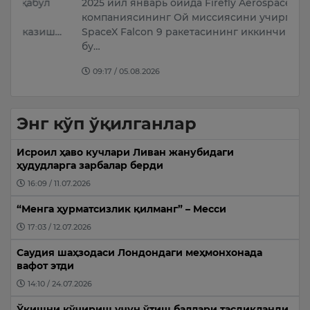
2025 йил январь ойида Firefly Aerospace
“
компаниясининг Ой миссиясини учирган
Б
ш…
SpaceX Falcon 9 ракетасининг иккинчи босқичи
Т
бу…
уч
09:17 / 05.08.2026
Энг кўп ўқилганлар
Исроил ҳаво кучлари Ливан жанубидаги
ҳудудларга зарбалар берди
16:09 / 11.07.2026
“Менга ҳурматсизлик қилманг” – Месси
17:03 / 12.07.2026
Саудия шаҳзодаси Лондондаги меҳмонхонада
вафот этди
14:10 / 24.07.2026
Ўқишни кўчириш учун ўтиш баллари тасдиқланди