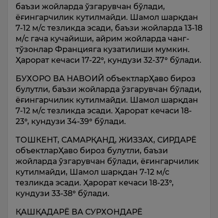
баъзи жойларда ўзгарувчан бўлади,
ёғингарчилик кутилмайди. Шамол шарқдан
7-12 м/с тезликда эсади, баъзи жойларда 13-18
м/с гача кучайиши, айрим жойларда чанг-
тўзонлар Францияга кузатилиши мумкин.
Ҳарорат кечаси 17-22°, кундузи 32-37° бўлади.
БУХОРО ВА НАВОИЙ объектларҲаво бироз
булутли, баъзи жойларда ўзгарувчан бўлади,
ёғингарчилик кутилмайди. Шамол шарқдан
7-12 м/с тезликда эсади. Ҳарорат кечаси 18-
23°, кундузи 34-39° бўлади.
ТОШКЕНТ, САМАРҚАНД, ЖИЗЗАХ, СИРДАРЁ
объектларҲаво бироз булутли, баъзи
жойларда ўзгарувчан бўлади, ёғингарчилик
кутилмайди, Шамол шарқдан 7-12 м/с
тезликда эсади. Ҳарорат кечаси 18-23°,
кундузи 33-38° бўлади.
ҚАШҚАДАРЁ ВА СУРХОНДАРЁ