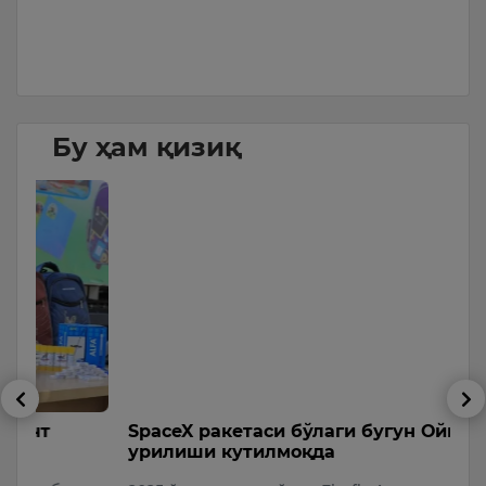
б
Бу ҳам қизиқ
SpaceX ракетаси бўлаги бугун Ойга
А
урилиши кутилмоқда
у
к