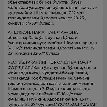
объектларҲаво бироз булутли, баъзи
жойларда ўзгарувчан бўлади, ёғингарчилик
кутилмайди. Шамол шарқдан 7-12 м/с
тезликда эсади. Ҳарорат кечаси 20-25°,
кундузи 34-39° бўлади.
АНДИЖОН, НАМАНГАН, ФАРҒОНА
объектларҲаво ўзгарувчан бўлади,
ёғингарчилик кутилмайди. Шамол шарқдан
5-10 м/с тезликда эсади. Ҳарорат кечаси 18-
23°, кундузи 32-37° бўлади.
РЕСПУБЛИКАНИНГ ТОҒ ОЛДИ ВА ТОҒЛИ
ҲУДУДЛАРИҲаво ўзгарувчан бўлади, баъзи
жойларда қисқа муддатли ёмғир ёғади,
момақалдироқ бўлиши мумкин. Сел-сув
тошқин ҳодисалари юзага келиши мумкин.
Шамол шарқдан 7-12 м/с тезликда эсади,
момақалдироқ пайтида 13-18 м/с гача
кучайиши мумкин. Ҳарорат кечаси 12-17°,
кундузи 22-27° бўлади.МУҲИМ ҲОДИСАЛАР: