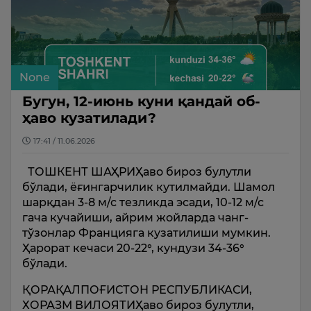
None
Бугун, 12-июнь куни қандай об-
ҳаво кузатилади?
17:41 / 11.06.2026
ТОШКЕНТ ШАҲРИҲаво бироз булутли
бўлади, ёғингарчилик кутилмайди. Шамол
шарқдан 3-8 м/с тезликда эсади, 10-12 м/с
гача кучайиши, айрим жойларда чанг-
тўзонлар Францияга кузатилиши мумкин.
Ҳарорат кечаси 20-22°, кундузи 34-36°
бўлади.
ҚОРАҚАЛПОҒИСТОН РЕСПУБЛИКАСИ,
ХОРАЗМ ВИЛОЯТИҲаво бироз булутли,