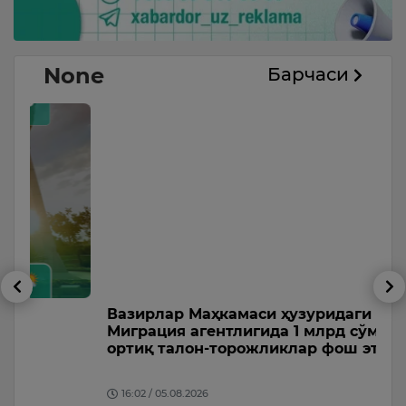
None
Барчаси
Вазирлар Маҳкамаси ҳузуридаги
Б
Миграция агентлигида 1 млрд сўмдан
в
ортиқ талон-торожликлар фош этилди.
у
Ф
16:02 / 05.08.2026
б