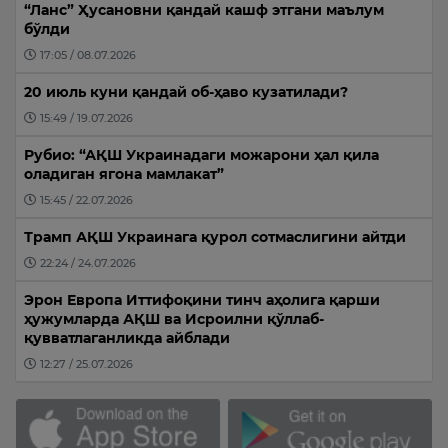
“Ланс” Ҳусановни қандай кашф этгани маълум
бўлди
17:05 / 08.07.2026
20 июль куни қандай об-ҳаво кузатилади?
15:49 / 19.07.2026
Рубио: “АҚШ Украинадаги можарони ҳал қила
оладиган ягона мамлакат”
15:45 / 22.07.2026
Трамп АҚШ Украинага қурол сотмаслигини айтди
22:24 / 24.07.2026
Эрон Европа Иттифоқини тинч аҳолига қарши
ҳужумларда АҚШ ва Исроилни қўллаб-
қувватлаганликда айблади
12:27 / 25.07.2026