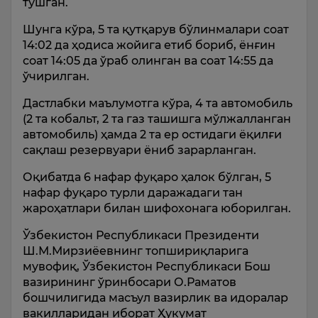
тушган.
Шунга кўра, 5 та қутқарув бўлинмалари соат
14:02 да ҳодиса жойига етиб бориб, ёнғин
соат 14:05 да ўраб олинган ва соат 14:55 да
ўчирилган.
Дастлабки маълумотга кўра, 4 та автомобиль
(2 та кобальт, 2 та газ ташишга мўлжалланган
автомобиль) ҳамда 2 та ер остидаги ёқилғи
сақлаш резервуари ёниб зарарланган.
Оқибатда 6 нафар фуқаро ҳалок бўлган, 5
нафар фуқаро турли даражадаги тан
жароҳатлари билан шифохонага юборилган.
Ўзбекистон Республикаси Президенти
Ш.М.Мирзиёевнинг топшириқларига
мувофиқ, Ўзбекистон Республикаси Бош
вазирининг ўринбосари О.Раматов
бошчилигида масъул вазирлик ва идоралар
вакилларидан иборат Ҳукумат