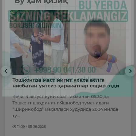
Бу ҳам қизиқ
Тошкентда маст йигит кекса аёлга
“
м”
нисбатан уятсиз ҳаракатлар содир этди
ю
Кеча, 4 август куни соат тахминан 05:30 да
Х
Тошкент шаҳрининг Яшнобод туманидаги
т
и
“Ширинобод” маҳалласи ҳудудида 2004 йилда
м
ту…
11:09 / 05.08.2026