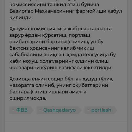
комиссиясини ташкил этиш бўйича
Вазирлар Маҳкамасининг фармойиши қабул
қилинди.
Ҳукумат комиссиясига жабрланганларга
зарур ёрдам кўрсатиш, портлаш
оқибатларини бартараф қилиш, ушбу
бахтсиз ҳодисанинг келиб чиқиш
сабабларини аниқлаш ҳамда келгусида бу
каби нохуш ҳолатларнинг олдини олиш
чораларини кўриш вазифаси юклатилди.
Ҳозирда ёнғин содир бўлган ҳудуд тўлиқ
назоратга олиниб, унинг оқибатларини
бартараф этиш ишлари амалга
оширилмоқда.
ФВВ
Qashqadaryo
portlash