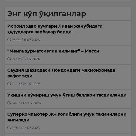
Энг кўп ўқилганлар
Исроил ҳаво кучлари Ливан жанубидаги
ҳудудларга зарбалар берди
16:09 / 11.07.2026
“Менга ҳурматсизлик қилманг” – Месси
17:03 / 12.07.2026
Саудия шаҳзодаси Лондондаги меҳмонхонада
вафот этди
14:10 / 24.07.2026
Ўқишни кўчириш учун ўтиш баллари тасдиқланди
14:52 / 09.07.2026
Суперкомпьютер ЖЧ ғолиблиги учун тахминларни
янгилади
12:57 / 12.07.2026