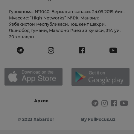
Гувоҳнома: №1040. Берилган санаси: 24.09.2019 йил.
Муассис: “High Networks” МЧЖ. Манзил:
Ўзбекистон Республикаси, Тошкент шаҳри,
Яшнобод тумани, Мавлоно Риёзий кўчаси, 31А уй,
20 хонадон
Архив
© 2023 Xabardor
By FullFocus.uz