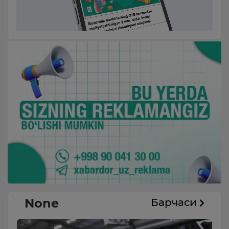
None
Барчаси