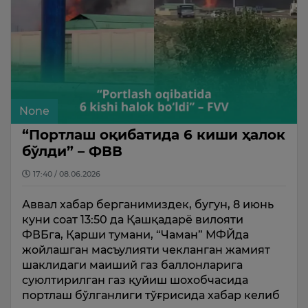
None
“Портлаш оқибатида 6 киши ҳалок
бўлди” – ФВВ
17:40 / 08.06.2026
Аввал хабар берганимиздек, бугун, 8 июнь
куни соат 13:50 да Қашқадарё вилояти
ФВБга, Қарши тумани, “Чаман” МФЙда
жойлашган масъулияти чекланган жамият
шаклидаги маиший газ баллонларига
суюлтирилган газ қуйиш шохобчасида
портлаш бўлганлиги тўғрисида хабар келиб