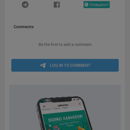
Улашинг