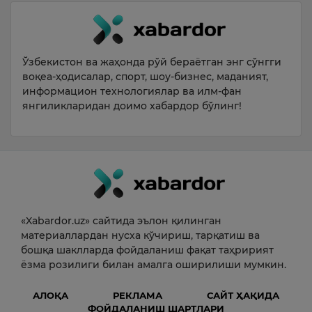
Ўзбекистон ва жаҳонда рўй бераётган энг сўнгги
воқеа-ҳодисалар, спорт, шоу-бизнес, маданият,
информацион технологиялар ва илм-фан
янгиликларидан доимо хабардор бўлинг!
«Xabardor.uz» сайтида эълон қилинган
материаллардан нусха кўчириш, тарқатиш ва
бошқа шаклларда фойдаланиш фақат таҳририят
ёзма розилиги билан амалга оширилиши мумкин.
АЛОҚА
РЕКЛАМА
САЙТ ҲАҚИДА
ФОЙДАЛАНИШ ШАРТЛАРИ