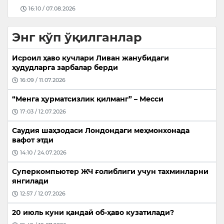
10:33 / 08.08.2026
Энг кўп ўқилганлар
Исроил ҳаво кучлари Ливан жанубидаги
ҳудудларга зарбалар берди
16:09 / 11.07.2026
“Менга ҳурматсизлик қилманг” – Месси
17:03 / 12.07.2026
Саудия шаҳзодаси Лондондаги меҳмонхонада
вафот этди
14:10 / 24.07.2026
Суперкомпьютер ЖЧ ғолиблиги учун тахминларни
янгилади
12:57 / 12.07.2026
20 июль куни қандай об-ҳаво кузатилади?