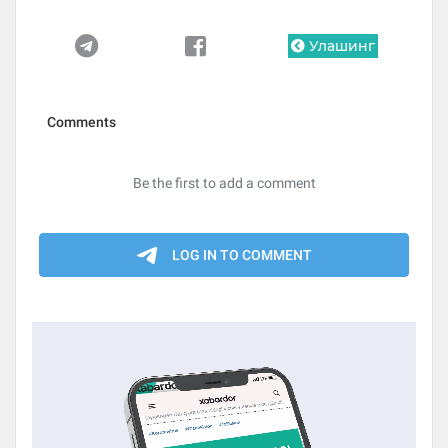
Улашинг