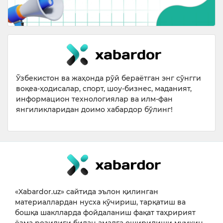
Ўзбекистон ва жаҳонда рўй бераётган энг сўнгги
воқеа-ҳодисалар, спорт, шоу-бизнес, маданият,
информацион технологиялар ва илм-фан
янгиликларидан доимо хабардор бўлинг!
«Xabardor.uz» сайтида эълон қилинган
материаллардан нусха кўчириш, тарқатиш ва
бошқа шаклларда фойдаланиш фақат таҳририят
ёзма розилиги билан амалга оширилиши мумкин.