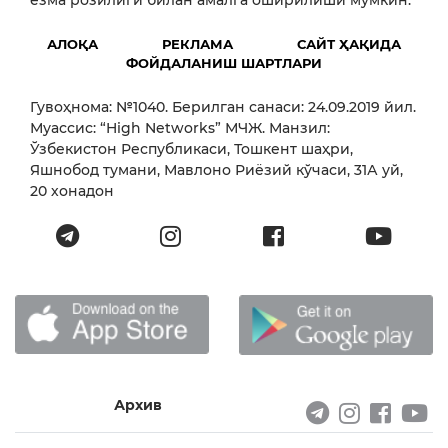
АЛОҚА
РЕКЛАМА
САЙТ ҲАҚИДА
ФОЙДАЛАНИШ ШАРТЛАРИ
Гувоҳнома: №1040. Берилган санаси: 24.09.2019 йил.
Муассис: “High Networks” МЧЖ. Манзил:
Ўзбекистон Республикаси, Тошкент шаҳри,
Яшнобод тумани, Мавлоно Риёзий кўчаси, 31А уй,
20 хонадон
Архив