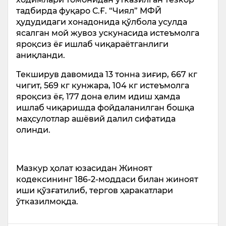
тадбирда фуқаро С.Ғ. “Чиял” МФЙ
ҳудудидаги хонадонида қўлбола усулда
ясалган мой жувоз ускунасида истеъмолга
яроқсиз ёғ ишлаб чиқараётганлиги
аниқланди.
Текширув давомида 13 тонна зиғир, 667 кг
чигит, 569 кг кунжара, 104 кг истеъмолга
яроқсиз ёғ, 177 дона елим идиш ҳамда
ишлаб чиқаришда фойдаланилган бошқа
маҳсулотлар ашёвий далил сифатида
олинди.
Мазкур ҳолат юзасидан Жиноят
кодексининг 186-2-моддаси билан жиноят
иши қўзғатилиб, тергов ҳаракатлари
ўтказилмоқда.