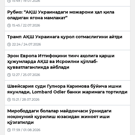
15:49 / 19.07.2026
Рубио: “АҚШ Украинадаги можарони ҳал қила
оладиган ягона мамлакат”
15:45 / 22.07.2026
Трамп АҚШ Украинага қурол сотмаслигини айтди
22:24 / 24.07.2026
Эрон Европа Иттифоқини тинч аҳолига қарши
ҳужумларда АҚШ ва Исроилни қўллаб-
қувватлаганликда айблади
12:27 / 25.07.2026
Швейсария суди Гулнора Каримова бўйича ишни
якунлади, Lombard Odier банки жаримага тортилди
15:21 / 28.07.2026
Мирободдаги болалар майдончаси ўрнидаги
ноқонуний қурилиш юзасидан жиноят иши
қўзғатилди
17:59 / 01.08.2026