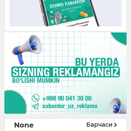
None
Барчаси