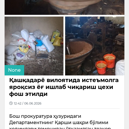
None
Қашқадарё вилоятида истеъмолга
яроқсиз ёғ ишлаб чиқариш цехи
фош этилди
12:42 / 06.06.2026
Бош прокуратура ҳузуридаги
Департаментнинг Қарши шаҳри бўлими
ходимлари томонидан ўтказилган тезкор