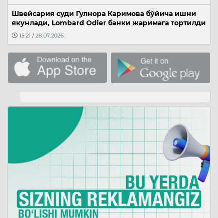
Швейсария суди Гулнора Каримова бўйича ишни
якунлади, Lombard Odier банки жаримага тортилди
15:21 / 28.07.2026