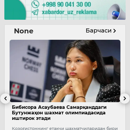
None
Барчаси
Бибисора Асаубаева Самарқанддаги
Ў
Бутунжаҳон шахмат олимпиадасида
р
иштирок этади
а
Қозоғистоннинг етакчи шахматчиларидан бири
Ў