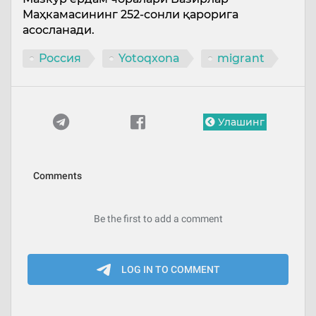
Маҳкамасининг 252-сонли қарорига
асосланади.
Россия
Yotoqxona
migrant
Улашинг