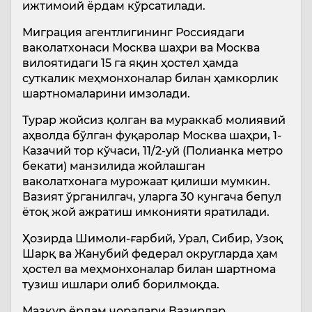
ижтимоий ёрдам кўрсатилади.
Миграция агентлигининг Россиядаги
ваколатхонаси Москва шаҳри ва Москва
вилоятидаги 15 га яқин ҳостел ҳамда
суткалик меҳмонхоналар билан ҳамкорлик
шартномаларини имзолади.
Турар жойсиз қолган ва мураккаб молиявий
аҳволда бўлган фуқаролар Москва шаҳри, 1-
Казачий тор кўчаси, 11/2-уй (Полианка метро
бекати) манзилида жойлашган
ваколатхонага мурожаат қилиши мумкин.
Вазият ўрганилгач, уларга 30 кунгача бепул
ётоқ жой ажратиш имконияти яратилади.
Ҳозирда Шимоли-ғарбий, Урал, Сибир, Узоқ
Шарқ ва Жанубий федерал округларда ҳам
ҳостел ва меҳмонхоналар билан шартнома
тузиш ишлари олиб борилмоқда.
Мазкур ёрдам чоралари Вазирлар