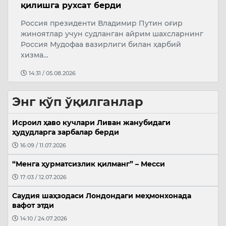
қилишга рухсат берди
б
Россия президенти Владимир Путин оғир
Қ
жиноятлар учун судланган айрим шахсларнинг
т
Россия Мудофаа вазирлиги билан ҳарбий
р
хизма…
14:31 / 05.08.2026
Энг кўп ўқилганлар
Исроил ҳаво кучлари Ливан жанубидаги
ҳудудларга зарбалар берди
16:09 / 11.07.2026
“Менга ҳурматсизлик қилманг” – Месси
17:03 / 12.07.2026
Саудия шаҳзодаси Лондондаги меҳмонхонада
вафот этди
14:10 / 24.07.2026