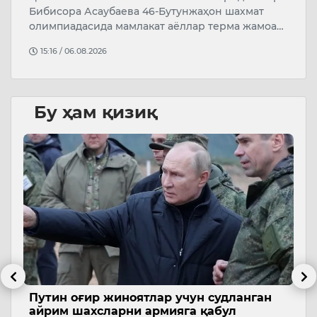
Бибисора Асаубаева 46-Бутунжаҳон шахмат
р
олимпиадасида мамлакат аёллар терма жамоа…
4
й
15:16 / 06.08.2026
Бу ҳам қизиқ
д
Путин оғир жиноятлар учун судланган
Ў
айрим шахсларни армияга қабул
т