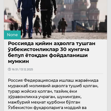
None
Россияда қийин аҳволга тушган
ўзбекистонликлар 30 кунгача
бепул ётоқдан фойдаланиши
мумкин
16:51 / 13.12.2025
Россия Федерациясида ишлаш жараёнида
мураккаб молиявий аҳволга тушиб қолган,
турар жойсиз қолган, тазйиқ ёки
зўравонликка учраган, шунингдек,
мажбурий меҳнат қурбони бўлган
Ўзбекистон фуқароларига моддий ва