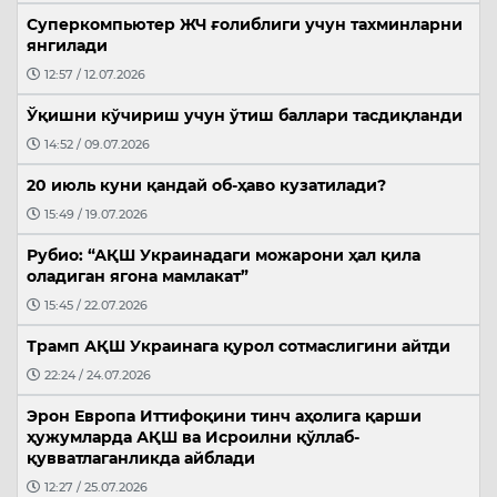
Суперкомпьютер ЖЧ ғолиблиги учун тахминларни
янгилади
12:57 / 12.07.2026
Ўқишни кўчириш учун ўтиш баллари тасдиқланди
14:52 / 09.07.2026
20 июль куни қандай об-ҳаво кузатилади?
15:49 / 19.07.2026
Рубио: “АҚШ Украинадаги можарони ҳал қила
оладиган ягона мамлакат”
15:45 / 22.07.2026
Трамп АҚШ Украинага қурол сотмаслигини айтди
22:24 / 24.07.2026
Эрон Европа Иттифоқини тинч аҳолига қарши
ҳужумларда АҚШ ва Исроилни қўллаб-
қувватлаганликда айблади
12:27 / 25.07.2026