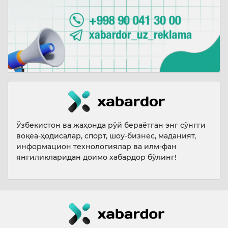
Ўзбекистон ва жаҳонда рўй бераётган энг сўнгги
воқеа-ҳодисалар, спорт, шоу-бизнес, маданият,
информацион технологиялар ва илм-фан
янгиликларидан доимо хабардор бўлинг!