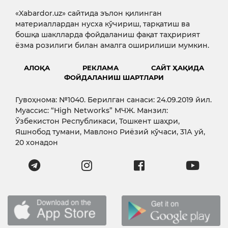
«Xabardor.uz» сайтида эълон қилинган
материаллардан нусха кўчириш, тарқатиш ва
бошқа шаклларда фойдаланиш фақат таҳририят
ёзма розилиги билан амалга оширилиши мумкин.
АЛОҚА
РЕКЛАМА
САЙТ ҲАҚИДА
ФОЙДАЛАНИШ ШАРТЛАРИ
Гувоҳнома: №1040. Берилган санаси: 24.09.2019 йил.
Муассис: “High Networks” МЧЖ. Манзил:
Ўзбекистон Республикаси, Тошкент шаҳри,
Яшнобод тумани, Мавлоно Риёзий кўчаси, 31А уй,
20 хонадон