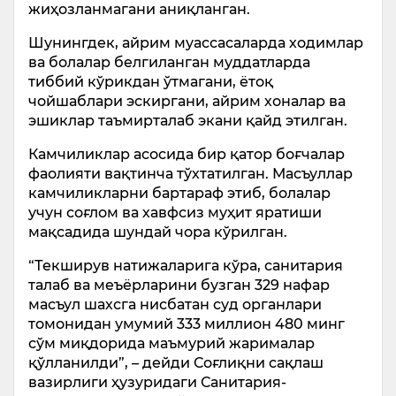
жиҳозланмагани аниқланган.
Шунингдек, айрим муассасаларда ходимлар
ва болалар белгиланган муддатларда
тиббий кўрикдан ўтмагани, ётоқ
чойшаблари эскиргани, айрим хоналар ва
эшиклар таъмирталаб экани қайд этилган.
Камчиликлар асосида бир қатор боғчалар
фаолияти вақтинча тўхтатилган. Масъуллар
камчиликларни бартараф этиб, болалар
учун соғлом ва хавфсиз муҳит яратиши
мақсадида шундай чора кўрилган.
“Текширув натижаларига кўра, санитария
талаб ва меъёрларини бузган 329 нафар
масъул шахсга нисбатан суд органлари
томонидан умумий 333 миллион 480 минг
сўм миқдорида маъмурий жарималар
қўлланилди”, – дейди Соғлиқни сақлаш
вазирлиги ҳузуридаги Санитария-