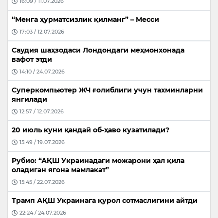
16:09 / 11.07.2026
“Менга ҳурматсизлик қилманг” – Месси
17:03 / 12.07.2026
Саудия шаҳзодаси Лондондаги меҳмонхонада
вафот этди
14:10 / 24.07.2026
Суперкомпьютер ЖЧ ғолиблиги учун тахминларни
янгилади
12:57 / 12.07.2026
20 июль куни қандай об-ҳаво кузатилади?
15:49 / 19.07.2026
Рубио: “АҚШ Украинадаги можарони ҳал қила
оладиган ягона мамлакат”
15:45 / 22.07.2026
Трамп АҚШ Украинага қурол сотмаслигини айтди
22:24 / 24.07.2026