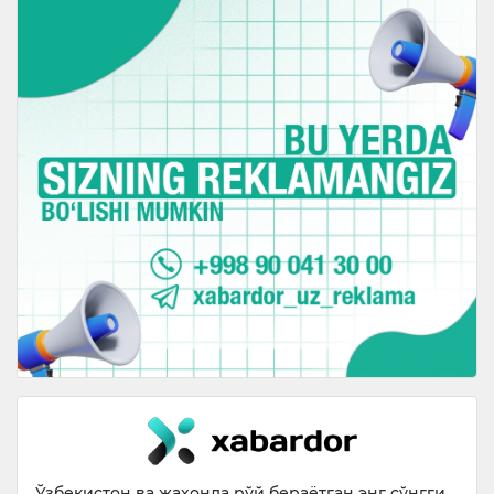
Ўзбекистон ва жаҳонда рўй бераётган энг сўнгги