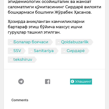
эпидемиологик осойишталик ва жамоат
саломатлиги қўмитасининг Сирдарё вилояти
бошқармаси бошлиғи Жўрабек Ҳасанов.​
Ҳозирда аниқланган камчиликларни
бартараф этиш бўйича махсус ишчи
гуруҳлар ташкил этилган.
Болалар боғчаси
Qoidabuzarlik
SSV
Sanitariya
Сирдарё
tekshiruv
Улашинг