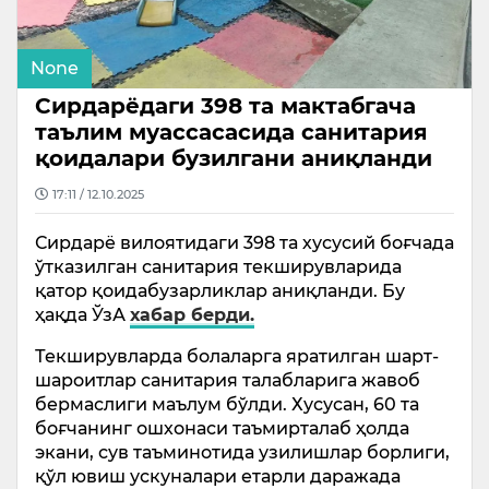
None
Сирдарёдаги 398 та мактабгача
таълим муассасасида санитария
қоидалари бузилгани аниқланди
17:11 / 12.10.2025
Сирдарё вилоятидаги 398 та хусусий боғчада
ўтказилган санитария текширувларида
қатор қоидабузарликлар аниқланди. Бу
ҳақда ЎзА
хабар берди.
Текширувларда болаларга яратилган шарт-
шароитлар санитария талабларига жавоб
бермаслиги маълум бўлди. Хусусан, 60 та
боғчанинг ошхонаси таъмирталаб ҳолда
экани, сув таъминотида узилишлар борлиги,
қўл ювиш ускуналари етарли даражада