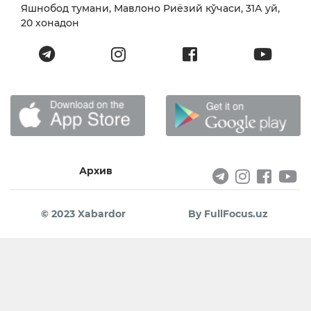
Яшнобод тумани, Мавлоно Риёзий кўчаси, 31А уй,
20 хонадон
Архив
© 2023 Xabardor
By FullFocus.uz