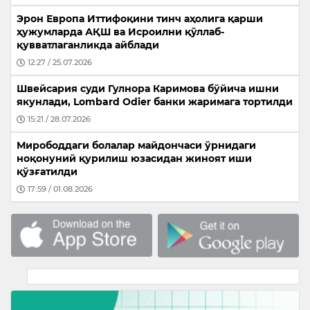
Эрон Европа Иттифоқини тинч аҳолига қарши
ҳужумларда АҚШ ва Исроилни қўллаб-
қувватлаганликда айблади
12:27 / 25.07.2026
Швейсария суди Гулнора Каримова бўйича ишни
якунлади, Lombard Odier банки жаримага тортилди
15:21 / 28.07.2026
Мирободдаги болалар майдончаси ўрнидаги
ноқонуний қурилиш юзасидан жиноят иши
қўзғатилди
17:59 / 01.08.2026