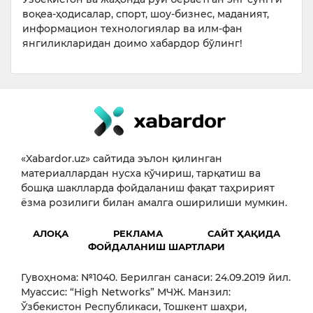
воқеа-ҳодисалар, спорт, шоу-бизнес, маданият,
информацион технологиялар ва илм-фан
янгиликларидан доимо хабардор бўлинг!
«Xabardor.uz» сайтида эълон қилинган
материаллардан нусха кўчириш, тарқатиш ва
бошқа шаклларда фойдаланиш фақат таҳририят
ёзма розилиги билан амалга оширилиши мумкин.
АЛОҚА
РЕКЛАМА
САЙТ ҲАҚИДА
ФОЙДАЛАНИШ ШАРТЛАРИ
Гувоҳнома: №1040. Берилган санаси: 24.09.2019 йил.
Муассис: “High Networks” МЧЖ. Манзил:
Ўзбекистон Республикаси, Тошкент шаҳри,