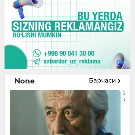
None
Барчаси